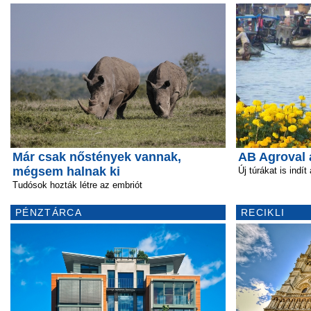
Már csak nőstények vannak,
AB Agroval 
mégsem halnak ki
Új túrákat is indít
Tudósok hozták létre az embriót
PÉNZTÁRCA
RECIKLI