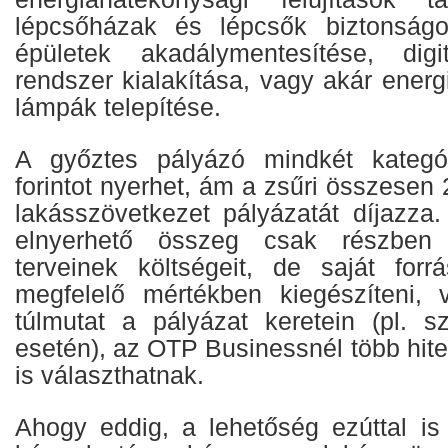
lépcsőházak és lépcsők biztonságo
épületek akadálymentesítése, digit
rendszer kialakítása, vagy akár ener
lámpák telepítése.
A győztes pályázó mindkét kategór
forintot nyerhet, ám a zsűri összesen
lakásszövetkezet pályázatát díjazza
elnyerhető összeg csak részben
terveinek költségeit, de saját for
megfelelő mértékben kiegészíteni, 
túlmutat a pályázat keretein (pl. s
esetén), az OTP Businessnél több hite
is választhatnak.
Ahogy eddig, a lehetőség ezúttal is 