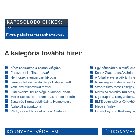
KAPCSOLÓDÓ CIKKEK:
Extra pályázat társasházaknak
A kategória további hírei:
Kína: bepillantás a holnap világába
Egy hátizsákkal a felhőkarc
Fedezze fel a Tisza-tavat!
Koncz Zsuzsa és Azahriah
Nem csak a tengerpart hívogat
A futball ereje, a pályán inn
Levendulaillatú csodavilág a Balaton fölött
Glamping és Balaton: ezt ke
A vb, ami milliárdokat termel
Szarvasűző messzeségek
Élményekkel teli hétvége a MondoConon
Marék Veronikától Kukorell
Milliók kelnek útra - nem csak a meccsekért
Díjat kapott a Könyvhéten
Japán és Korea beköltözik a Hungexpóra
ELTE Legendák a Könyvhé
Átalakult a sportzóna
Made in Vidék
Villák, legendák: időutazás a Balatonon
Ezüstöt nyert a Kodolányi
KÖRNYEZETVÉDELEM
ÚTIKÖNYVEK