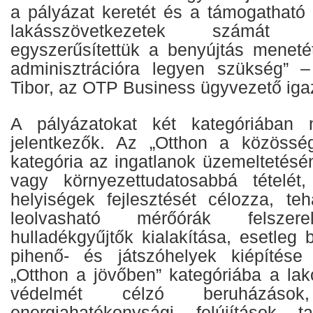
a pályázat keretét és a támogatható
lakásszövetkezetek számát
egyszerűsítettük a benyújtás menet
adminisztrációra legyen szükség”
Tibor, az OTP Business ügyvezető iga
A pályázatokat két kategóriában 
jelentkezők. Az „Otthon a közössé
kategória az ingatlanok üzemeltetés
vagy környezettudatosabbá tételét,
helyiségek fejlesztését célozza, teh
leolvasható mérőórák felszerel
hulladékgyűjtők kialakítása, esetleg b
pihenő- és játszóhelyek kiépítése 
„Otthon a jövőben” kategóriába a lak
védelmét célzó beruházáso
energiahatékonysági felújítások 