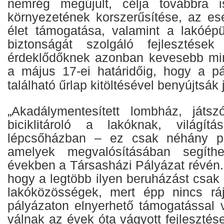
nemrég megújult, célja továbbra 
környezetének korszerűsítése, az es
élet támogatása, valamint a lakóép
biztonságát szolgáló fejlesztése
érdeklődőknek azonban kevesebb min
a május 17-ei határidőig, hogy a p
található űrlap kitöltésével benyújtsák
„Akadálymentesített lombház, játsz
biciklitároló a lakóknak, világítá
lépcsőházban – ez csak néhány pé
amelyek megvalósításában segíthe
években a Társasházi Pályázat révén.
hogy a legtöbb ilyen beruházást csak 
lakóközösségek, mert épp nincs rá
pályázaton elnyerhető támogatással v
válnak az évek óta vágyott fejleszté