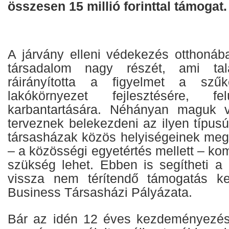
összesen 15 millió forinttal támogat.
A járvány elleni védekezés otthonába
társadalom nagy részét, ami ta
ráirányította a figyelmet a sz
lakókörnyezet fejlesztésére, fel
karbantartására. Néhányan maguk 
terveznek belekezdeni az ilyen típu
társasházak közös helyiségeinek me
– a közösségi egyetértés mellett – kom
szükség lehet. Ebben is segítheti a
vissza nem térítendő támogatás k
Business Társasházi Pályázata.
Bár az idén 12 éves kezdeményezés 