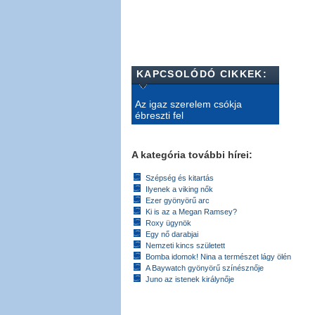
KAPCSOLÓDÓ CIKKEK:
Az igaz szerelem csókja
ébreszti fel
A kategória további hírei:
Szépség és kitartás
Ilyenek a viking nők
Ezer gyönyörű arc
Ki is az a Megan Ramsey?
Roxy ügynök
Egy nő darabjai
Nemzeti kincs született
Bomba idomok! Nina a természet lágy ölén
A Baywatch gyönyörű színésznője
Juno az istenek királynője