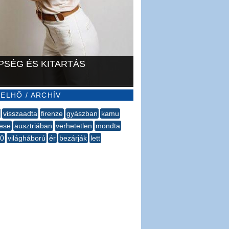
PSÉG ÉS KITARTÁS
ELHŐ / ARCHÍV
visszaadta
firenze
gyászban
kamu
tese
ausztriában
verhetetlen
mondta
10
világháború
ér
bezárják
lett