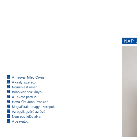
NAP 
A magyar Miley Cryus
A királyi szerető
Nomen est omen
Bono kisebbik lánya
A Fekete párduc
Hova tűnt Jenn Proske?
Megtalálták a nagy szerepek
Az egyik gyűrű az övé
Nem egy félős alkat
A beavatott