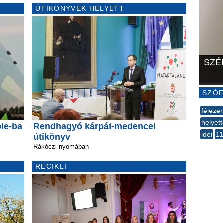
ÚTIKÖNYVEK HELYETT
SZÉ
SZÓF
félezer
helyet
ble-ba
Rendhagyó kárpát-medencei
idei
1
útikönyv
--
Rákóczi nyomában
RECIKLI