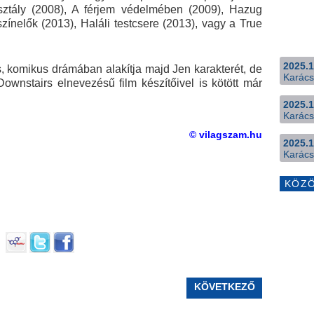
sztály (2008), A férjem védelmében (2009), Hazug
zínelők (2013), Haláli testcsere (2013), vagy a True
2025.1
, komikus drámában alakítja majd Jen karakterét, de
Karács
wnstairs elnevezésű film készítőivel is kötött már
2025.1
Karács
© vilagszam.hu
2025.1
Karács
KÖZ
KÖVETKEZŐ