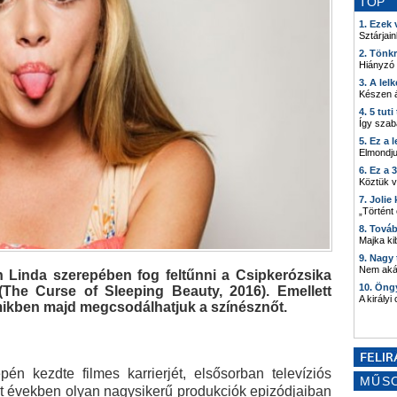
TOP
1. Ezek
Sztárjain
2. Tönk
Hiányzó
3. A lel
Készen á
4. 5 tut
Így szab
5. Ez a 
Elmondju
6. Ez a 
Köztük 
7. Joli
„Történt
8. Tová
Majka kib
9. Nagy
Nem akár
 Linda szerepében fog feltűnni a Csipkerózsika
10. Öng
(The Curse of Sleeping Beauty, 2016). Emellett
A királyi
ikben majd megcsodálhatjuk a színésznőt.
n kezdte filmes karrierjét, elsősorban televíziós
MŰS
lt években olyan nagysikerű produkciók epizódjaiban