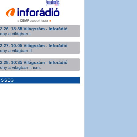
2.26. 18:35 Világszám - Inforádió
ony a világban I.
2.27. 10:05 Világszám - Inforádió
ony a világban II.
2.28. 10:35 Világszám - Inforádió
ony a világban I. ism.
ÖSSÉG