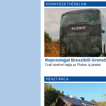
KÖRNYEZETVÉDELEM
Repceolajjal Bresztből Greno
Csak biodízel hajtja az Flixbus új járatait
PÉNZTÁRCA