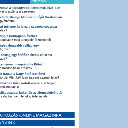
PIKÁNS
 voltak a legnagyobb szerelmek 2023-ban
kat is utolérte a szerelem
retette Marilyn Monroe ruháját Kardashian
 gyémántok
ked mélyére ás le ez a személyiségteszt
llsz?
i tipp a boldogabb élethez
adulhatsz meg a negatív érzelmektől
legizgalmasabb csillagjegy
k, miért!
3 csillagjegy őrjítően érzéki és szexi
vagy?
e keményen megvádolta Pittet
 családon belüli erőszak…”
bb dagad a Nagy Feró botrány!
orult: Miért kell ilyen álszent sz.rnak lenni?
 titokban házasodott össze a sztárpár
hol buktak le
yilkossággal kokettált az álomesküvő után
 családban sem fenékig tejfel az élet
ORAINK