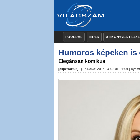
FŐOLDAL
HÍREK
ÚTIKÖNYVEK HELY
Humoros képeken is
Elegánsan komikus
[superadmin]
publikálva: 2016-04-07 01:01:00 |
Nyomt