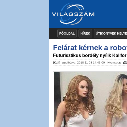
FŐOLDAL
HÍREK
ÚTIKÖNYVEK HELY
Felárat kérnek a robo
Futurisztikus bordély nyílik Kalifo
[Kail]
publikálva: 2018-11-03 14:43:00 |
Nyomtatás