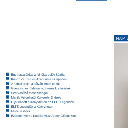
NAP 
Egy hátizsákkal a felhőkarcolók között
Koncz Zsuzsa és Azahriah a színpadon
A futball ereje, a pályán innen és túl
Glamping és Balaton: ezt keresik a turisták
Szarvasűző messzeségek
Marék Veronikától Kukorelly Endréig
Díjat kapott a Könyvhéten az ELTE Legendák
ELTE Legendák a Könyvhéten
Made in Vidék
Ezüstöt nyert a Kodolányi az Arany Glóbuszon