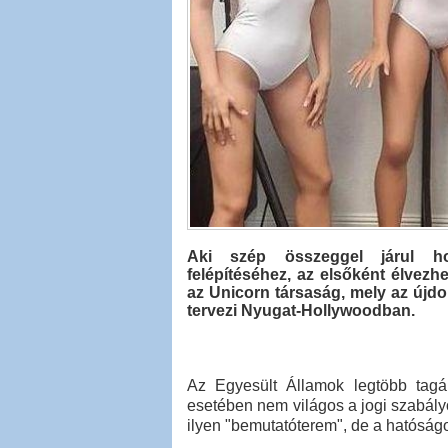
Aki szép összeggel járul hoz
felépítéséhez, az elsőként élvezhe
az Unicorn társaság, mely az újd
tervezi Nyugat-Hollywoodban.
Az Egyesült Államok legtöbb tagál
esetében nem világos a jogi szabál
ilyen "bemutatóterem", de a hatóság