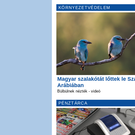
KÖRNYEZETVÉDELEM
Magyar szalakótát lőttek le Sz
Arábiában
Bülbülnek nézték - videó
PÉNZTÁRCA