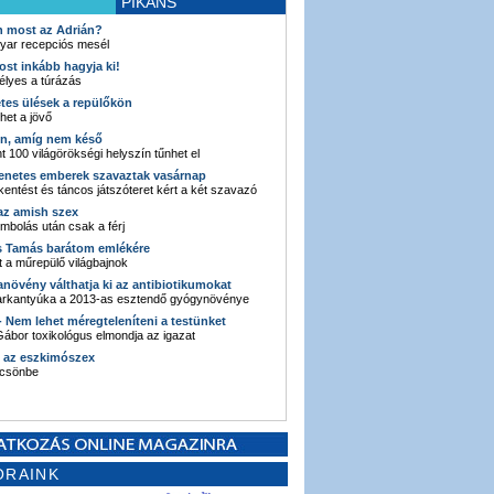
PIKÁNS
an most az Adrián?
yar recepciós mesél
ost inkább hagyja ki!
élyes a túrázás
etes ülések a repülőkön
ehet a jövő
en, amíg nem késő
t 100 világörökségi helyszín tűnhet el
enetes emberek szavaztak vasárnap
entést és táncos játszóteret kért a két szavazó
 az amish szex
ombolás után csak a férj
s Tamás barátom emlékére
 a műrepülő világbajnok
anövény válthatja ki az antibiotikumokat
sarkantyúka a 2013-as esztendő gyógynövénye
 - Nem lehet méregteleníteni a testünket
ábor toxikológus elmondja az igazat
n az eszkimószex
lcsönbe
ORAINK