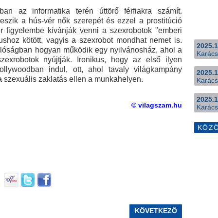
ban az informatika terén úttörő férfiakra számít.
eszik a hús-vér nők szerepét és ezzel a prostitúció
 figyelembe kívánják venni a szexrobotok "emberi
zushoz kötött, vagyis a szexrobot mondhat nemet is.
2025.1
valóságban hogyan működik egy nyilvánosház, ahol a
Karács
szexrobotok nyújtják. Ironikus, hogy az első ilyen
ollywoodban indul, ott, ahol tavaly világkampány
2025.1
 szexuális zaklatás ellen a munkahelyen.
Karács
2025.1
© vilagszam.hu
Karács
KÖZ
KÖVETKEZŐ