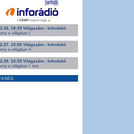
2.26. 18:35 Világszám - Inforádió
ony a világban I.
2.27. 10:05 Világszám - Inforádió
ony a világban II.
2.28. 10:35 Világszám - Inforádió
ony a világban I. ism.
ÖSSÉG