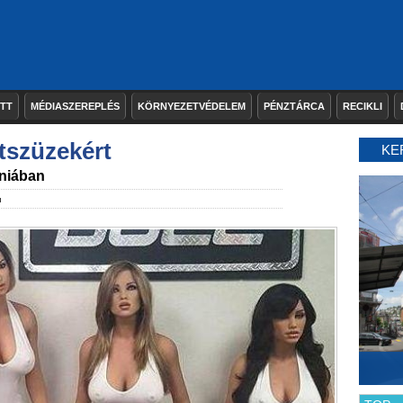
ETT
MÉDIASZEREPLÉS
KÖRNYEZETVÉDELEM
PÉNZTÁRCA
RECIKLI
tszüzekért
KE
rniában