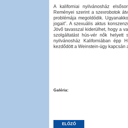
A kaliforniai nyilvánosház elsősor
Reményei szerint a szexrobotok átv
problémája megoldódik. Ugyanakkor
jogait". A szexuális aktus konszen
Jövő tavasszal kiderülhet, hogy a 
szolgáltatást hús-vér nők helyett 
nyilvánosház Kaliforniában épp H
kezdődött a Weinstein-ügy kapcsán a
Galéria:
ELŐZŐ