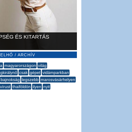
PSÉG ÉS KITARTÁS
ELHŐ / ARCHÍV
da
magyarországon
világ
gkirálynő
csak
gépet
vidámparkban
bajnokság
legszebb
marosvásárhelyen
vírust
thaiföldön
ilyen
nyit