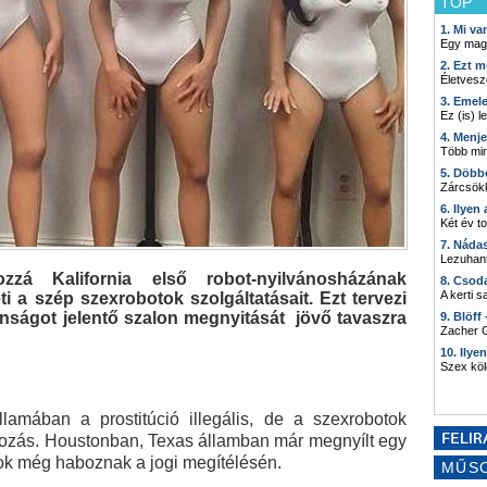
TOP
1. Mi v
Egy mag
2. Ezt m
Életvesz
3. Emel
Ez (is) l
4. Menj
Több min
5. Döbb
Zárcsökk
6. Ilyen
Két év t
7. Náda
Lezuhant
zá Kalifornia első robot-nyilvánosházának
8. Csod
A kerti 
ti a szép szexrobotok szolgáltatásait. Ezt tervezi
onságot jelentő szalon megnyitását jövő tavaszra
9. Blöff
Zacher G
10. Ilye
Szex kö
lamában a prostitúció illegális, de a szexrobotok
yozás. Houstonban, Texas államban már megnyílt egy
ok még haboznak a jogi megítélésén.
MŰS