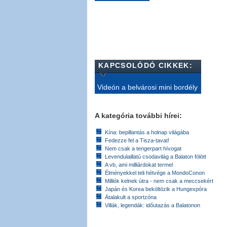
KAPCSOLÓDÓ CIKKEK:
Videón a belvárosi mini bordély
A kategória további hírei:
Kína: bepillantás a holnap világába
Fedezze fel a Tisza-tavat!
Nem csak a tengerpart hívogat
Levendulaillatú csodavilág a Balaton fölött
A vb, ami milliárdokat termel
Élményekkel teli hétvége a MondoConon
Milliók kelnek útra - nem csak a meccsekért
Japán és Korea beköltözik a Hungexpóra
Átalakult a sportzóna
Villák, legendák: időutazás a Balatonon