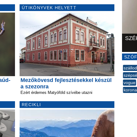
ÚTIKÖNYVEK HELYETT
SZÉ
SZÓF
szállo
szépsé
aúd-
Mezőkövesd fejlesztésekkel készül
vogue
a szezonra
korona
Ezért érdemes Matyóföld szívébe utazni
--
RECIKLI