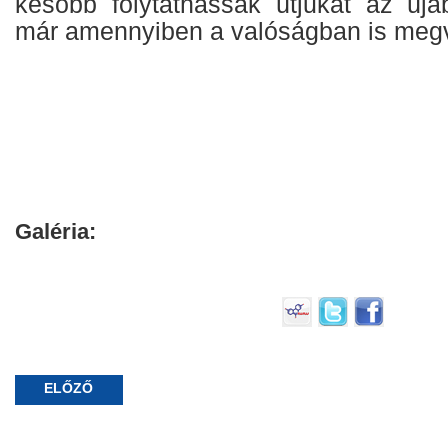
később folytathassák útjukat az új
már amennyiben a valóságban is megva
Galéria:
ELŐZŐ