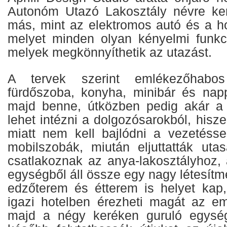
Autonóm Utazó Lakosztály névre ker
más, mint az elektromos autó és a ho
melyet minden olyan kényelmi funkció
melyek megkönnyíthetik az utazást.
A tervek szerint emlékezőhabos
fürdőszoba, konyha, minibár és napp
majd benne, útközben pedig akár a
lehet intézni a dolgozósarokból, hisze
miatt nem kell bajlódni a vezetéss
mobilszobák, miután eljuttatták utas
csatlakoznak az anya-lakosztályhoz,
egységből áll össze egy nagy létesít
edzőterem és étterem is helyet kap
igazi hotelben érezheti magát az emb
majd a négy keréken guruló egysé