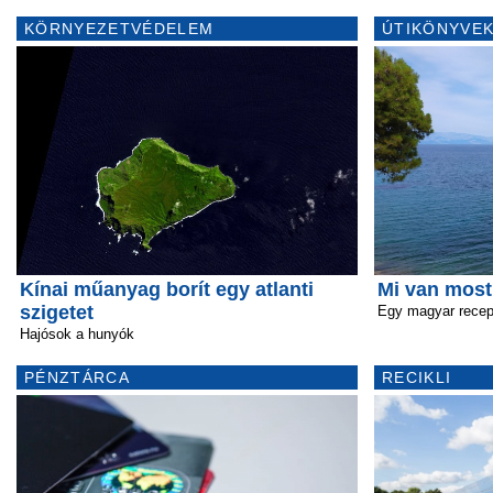
KÖRNYEZETVÉDELEM
ÚTIKÖNYVEK
Kínai műanyag borít egy atlanti
Mi van most
szigetet
Egy magyar recep
Hajósok a hunyók
PÉNZTÁRCA
RECIKLI