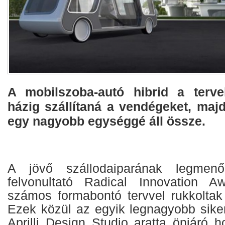
A mobilszoba-autó hibrid a terve
házig szállítaná a vendégeket, majd
egy nagyobb egységgé áll össze.
A jövő szállodaiparának legmenőb
felvonultató Radical Innovation A
számos formabontó tervvel rukkoltak 
Ezek közül az egyik legnagyobb siker
Aprilli Design Studio aratta önjáró h