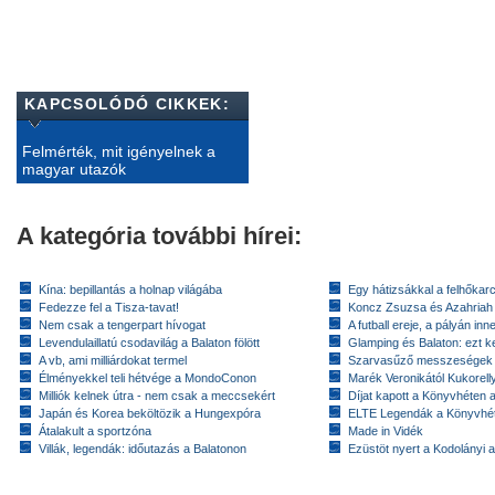
KAPCSOLÓDÓ CIKKEK:
Felmérték, mit igényelnek a
magyar utazók
A kategória további hírei:
Kína: bepillantás a holnap világába
Egy hátizsákkal a felhőkarc
Fedezze fel a Tisza-tavat!
Koncz Zsuzsa és Azahriah
Nem csak a tengerpart hívogat
A futball ereje, a pályán inn
Levendulaillatú csodavilág a Balaton fölött
Glamping és Balaton: ezt ke
A vb, ami milliárdokat termel
Szarvasűző messzeségek
Élményekkel teli hétvége a MondoConon
Marék Veronikától Kukorell
Milliók kelnek útra - nem csak a meccsekért
Díjat kapott a Könyvhéten
Japán és Korea beköltözik a Hungexpóra
ELTE Legendák a Könyvhé
Átalakult a sportzóna
Made in Vidék
Villák, legendák: időutazás a Balatonon
Ezüstöt nyert a Kodolányi