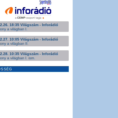
2.26. 18:35 Világszám - Inforádió
ony a világban I.
2.27. 10:05 Világszám - Inforádió
ony a világban II.
2.28. 10:35 Világszám - Inforádió
ony a világban I. ism.
ÖSSÉG