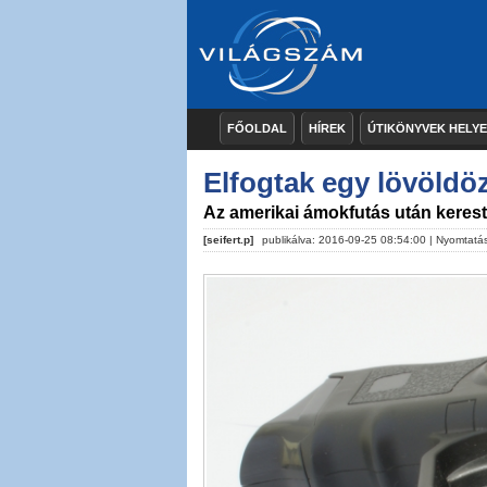
FŐOLDAL
HÍREK
ÚTIKÖNYVEK HELY
Elfogtak egy lövöldöz
Az amerikai ámokfutás után keres
[seifert.p]
publikálva: 2016-09-25 08:54:00 |
Nyomtatá