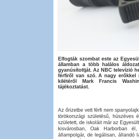
Elfogták szombat este az Egyesü
államban a több halálos áldozat
gyanúsítottját. Az NBC televízió h
férfiről van szó. A nagy erőkkel
kilétéről Mark Francis Washi
tájékoztatást.
Az őrizetbe vett férfi nem spanyola
törökországi születésű, húszéves 
született, de iskoláit már az Egyesü
kisvárosban, Oak Harborban él,
állampolgár, de legálisan, állandó 