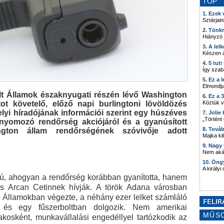
TOP
1. Ezek
Sztárjain
2. Tönk
Hiányzó
3. A lel
Készen á
4. 5 tut
Így szab
5. Ez a 
Elmondju
lt Államok északnyugati részén lévő Washington
6. Ez a 
ot követelő, előző napi burlingtoni lövöldözés
Köztük 
elyi híradójának információi szerint egy húszéves
7. Joli
„Történt
 nyomozó rendőrség akciójáról és a gyanúsított
8. Tová
ngton állam rendőrségének szóvivője adott
Majka kib
9. Nagy
Nem akár
10. Öng
A királyi
jkú, ahogyan a rendőrség korábban gyanította, hanem
és Arcan Cetinnek hívják. A török Adana városban
lt Államokban végezte, a néhány ezer lelket számláló
 és egy fűszerboltban dolgozik. Nem amerikai
MŰS
lakosként, munkavállalási engedéllyel tartózkodik az