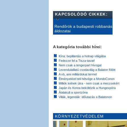
KAPCSOLÓDÓ CIKKEK:
Rendőrök a budapesti robbanás
áldozatai
A kategória további hírei:
Kína: bepillantás a holnap világába
Fedezze fel a Tisza-tavat!
Nem csak a tengerpart hívogat
Levendulaillatú csodavilág a Balaton fölött
A vb, ami milliárdokat termel
Élményekkel teli hétvége a MondoConon
Milliók kelnek útra - nem csak a meccsekért
Japán és Korea beköltözik a Hungexpóra
Átalakult a sportzóna
Villák, legendák: időutazás a Balatonon
KÖRNYEZETVÉDELEM