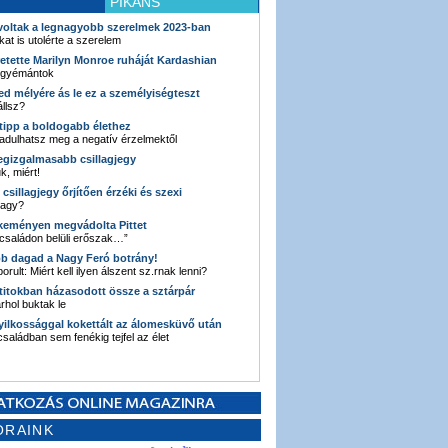
PIKÁNS
 voltak a legnagyobb szerelmek 2023-ban
kat is utolérte a szerelem
retette Marilyn Monroe ruháját Kardashian
 gyémántok
ked mélyére ás le ez a személyiségteszt
llsz?
i tipp a boldogabb élethez
adulhatsz meg a negatív érzelmektől
legizgalmasabb csillagjegy
k, miért!
3 csillagjegy őrjítően érzéki és szexi
vagy?
e keményen megvádolta Pittet
 családon belüli erőszak…”
bb dagad a Nagy Feró botrány!
orult: Miért kell ilyen álszent sz.rnak lenni?
 titokban házasodott össze a sztárpár
hol buktak le
yilkossággal kokettált az álomesküvő után
 családban sem fenékig tejfel az élet
ORAINK