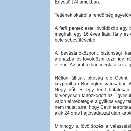
Egyesült Államokban.
Tettének okairól a rendőrség egyelő
A férfi péntek este lövöldözött eg
meghalt, egy 16 éves fiatal lány és 
bele sebesüléseibe.
A bevásárlóközpont biztonsági ka
áruházba, és lövöldözni kezd, így mé
ellene. Az áruházban megtalálták a gy
Hétfőn állítják bíróság elé Cetint
központban Burlington városában 
Négy nőt és egy férfit halálosan
törvényesen tartózkodott az Egyesül
vajon elmebeteg-e a gyilkos vagy t
nem mutat arra, hogy Cetin terrorist
akik 24 órás hajtóvadászat után kaptá
Minthogy a lövöldözés a választási