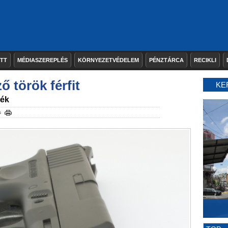
ETT
MÉDIASZEREPLÉS
KÖRNYEZETVÉDELEM
PÉNZTÁRCA
RECIKLI
ő török férfit
KE
ték
s