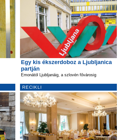
Egy kis ékszerdoboz a Ljubljanica
partján
Emonától Ljubljanáig, a szlovén fővárosig
RECIKLI