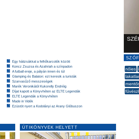
SZÉ
SZÓF
Egy hátizsákkal a felhőkarcolók között
Koncz Zsuzsa és Azahriah a színpadon
nőies
A futball ereje, a pályán innen és túl
lakatla
Glamping és Balaton: ezt keresik a turisták
Szarvasűző messzeségek
mentő
Marék Veronikától Kukorelly Endréig
fűvész
Díjat kapott a Könyvhéten az ELTE Legendák
ELTE Legendák a Könyvhéten
--
Made in Vidék
Ezüstöt nyert a Kodolányi az Arany Glóbuszon
ÚTIKÖNYVEK HELYETT