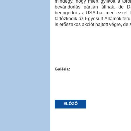
mindegy, hogy miért gyilkolt a tör
bevándorlás pártján állnak, de
beengedni az USA-ba, mert ezzel fo
tartózkodik az Egyesült Államok terü
is erőszakos akciót hajtott végre, de
Galéria:
ELŐZŐ