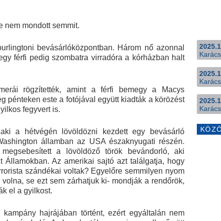
re nem mondott semmit.
2025.1
y burlingtoni bevásárlóközpontban. Három nő azonnal
Karács
egy férfi pedig szombatra virradóra a kórházban halt
2025.1
Karács
merái rögzítették, amint a férfi bemegy a Macys
g pénteken este a fotójával együtt kiadták a körözést
2025.1
Karács
ilkos fegyvert is.
KÖZ
, aki a hétvégén lövöldözni kezdett egy bevásárló
Washington államban az USA északnyugati részén.
 megsebesített a lövöldöző török bevándorló, aki
t Államokban. Az amerikai sajtó azt találgatja, hogy
errorista szándékai voltak? Egyelőre semmilyen nyom
a volna, se ezt sem zárhatjuk ki- mondják a rendőrök,
k el a gyilkost.
 kampány hajrájában történt, ezért egyáltalán nem