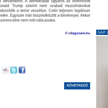
ök bevándorló. A demokraták ugyanis az ellenőrzött
 Donald Trump szerint nem szabad muzulmánokat
kozódik a terror veszélye. Cetin teljesen legálisan
letén. Egyszer már összeütközött a törvénnyel. Akkor
 szerencsére nem volt nála puska.
NAP 
© vilagszam.hu
KÖVETKEZŐ