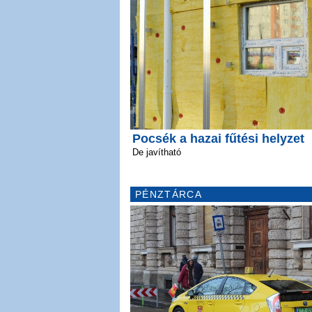
Pocsék a hazai fűtési helyzet
De javítható
PÉNZTÁRCA