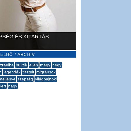
PSÉG ÉS KITARTÁS
ELHŐ / ARCHÍV
izraelbe
bulizik
ellen
megy
négy
n
legendák
tisztelt
migránsok
mellénye
szépség
világbajnoki
kert
nagy