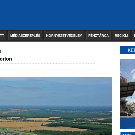
ETT
MÉDIASZEREPLÉS
KÖRNYEZETVÉDELEM
PÉNZTÁRCA
RECIKLI
n
KE
porton