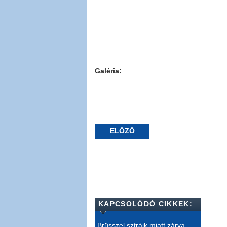
Galéria:
ELŐZŐ
KAPCSOLÓDÓ CIKKEK:
Brüsszel sztrájk miatt zárva