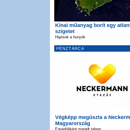
Kínai műanyag borít egy atlan
szigetet
Hajósok a hunyók
PÉNZTÁRCA
Végképp megúszta a Necker
Magyarország
Egyedüliként maradt talpon