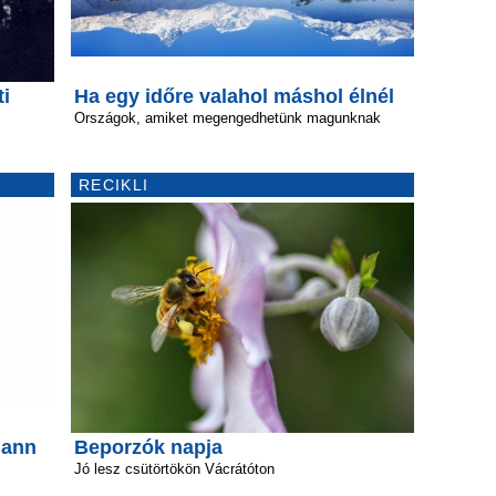
ti
Ha egy időre valahol máshol élnél
Országok, amiket megengedhetünk magunknak
RECIKLI
mann
Beporzók napja
Jó lesz csütörtökön Vácrátóton