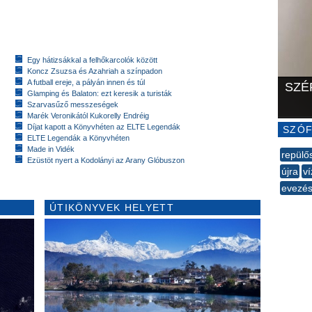
Egy hátizsákkal a felhőkarcolók között
Koncz Zsuzsa és Azahriah a színpadon
A futball ereje, a pályán innen és túl
SZÉ
Glamping és Balaton: ezt keresik a turisták
Szarvasűző messzeségek
Marék Veronikától Kukorelly Endréig
Díjat kapott a Könyvhéten az ELTE Legendák
SZÓF
ELTE Legendák a Könyvhéten
Made in Vidék
repülő
Ezüstöt nyert a Kodolányi az Arany Glóbuszon
újra
v
evezé
--
ÚTIKÖNYVEK HELYETT