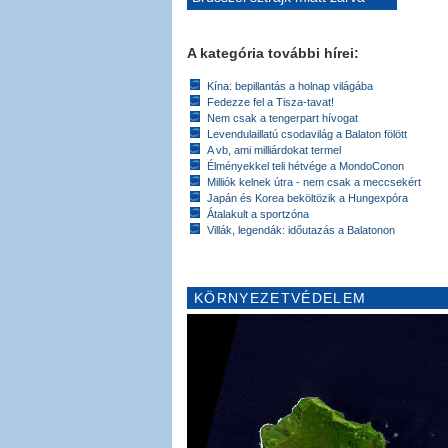
A kategória további hírei:
Kína: bepillantás a holnap világába
Fedezze fel a Tisza-tavat!
Nem csak a tengerpart hívogat
Levendulaillatú csodavilág a Balaton fölött
A vb, ami milliárdokat termel
Élményekkel teli hétvége a MondoConon
Milliók kelnek útra - nem csak a meccsekért
Japán és Korea beköltözik a Hungexpóra
Átalakult a sportzóna
Villák, legendák: időutazás a Balatonon
KÖRNYEZETVÉDELEM