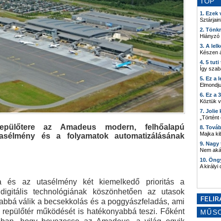
TOP
1. Ezek
Sztárjain
2. Tönk
Hiányzó
3. A lel
Készen á
4. 5 tut
Így szab
5. Ez a 
Elmondju
6. Ez a 
Köztük 
7. Joli
„Történt
epülőtere az Amadeus modern, felhőalapú
8. Tová
Majka kib
utasélmény és a folyamatok automatizálásának
9. Nagy
Nem akár
10. Öng
A királyi
a és az utasélmény két kiemelkedő prioritás a
 digitális technológiának köszönhetően az utasok
bbá válik a becsekkolás és a poggyászfeladás, ami
repülőtér működését is hatékonyabbá teszi. Főként
MŰS