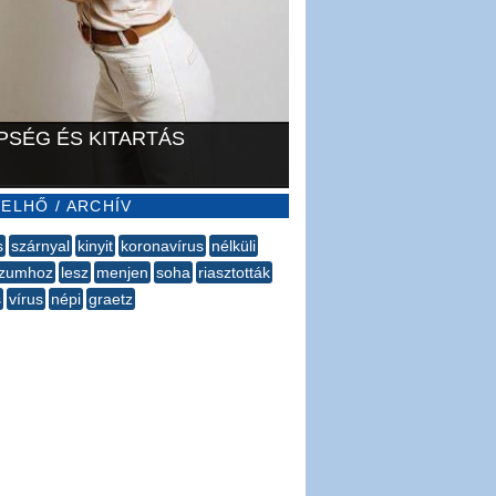
PSÉG ÉS KITARTÁS
ELHŐ / ARCHÍV
s
szárnyal
kinyit
koronavírus
nélküli
ízumhoz
lesz
menjen
soha
riasztották
s
vírus
népi
graetz