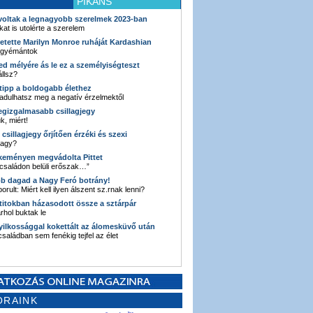
PIKÁNS
 voltak a legnagyobb szerelmek 2023-ban
kat is utolérte a szerelem
retette Marilyn Monroe ruháját Kardashian
 gyémántok
ked mélyére ás le ez a személyiségteszt
llsz?
i tipp a boldogabb élethez
adulhatsz meg a negatív érzelmektől
legizgalmasabb csillagjegy
k, miért!
3 csillagjegy őrjítően érzéki és szexi
vagy?
e keményen megvádolta Pittet
 családon belüli erőszak…”
bb dagad a Nagy Feró botrány!
orult: Miért kell ilyen álszent sz.rnak lenni?
 titokban házasodott össze a sztárpár
hol buktak le
yilkossággal kokettált az álomesküvő után
 családban sem fenékig tejfel az élet
ORAINK