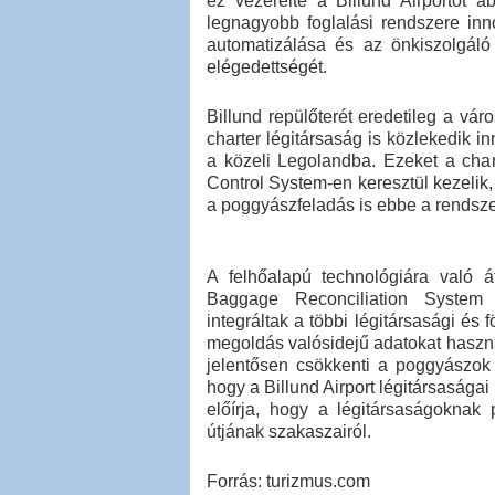
ez vezérelte a Billund Airportot
legnagyobb foglalási rendszere inno
automatizálása és az önkiszolgáló 
elégedettségét.
Billund repülőterét eredetileg a vá
charter légitársaság is közlekedik i
a közeli Legolandba. Ezeket a char
Control System-en keresztül kezelik,
a poggyászfeladás is ebbe a rendszer
A felhőalapú technológiára való 
Baggage Reconciliation System 
integráltak a többi légitársasági és 
megoldás valósidejű adatokat haszn
jelentősen csökkenti a poggyászok 
hogy a Billund Airport légitársasága
előírja, hogy a légitársaságoknak
útjának szakaszairól.
Forrás: turizmus.com