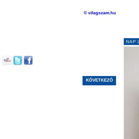
© vilagszam.hu
NAP 
KÖVETKEZŐ