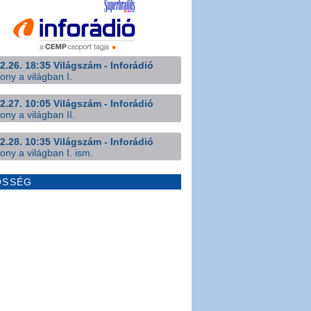
2.26. 18:35 Világszám - Inforádió
ony a világban I.
2.27. 10:05 Világszám - Inforádió
ony a világban II.
2.28. 10:35 Világszám - Inforádió
ony a világban I. ism.
ÖSSÉG