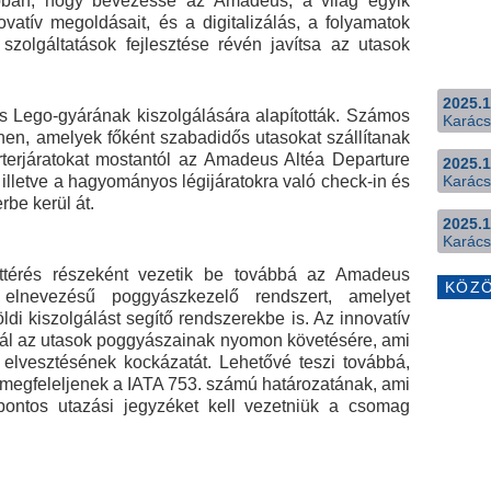
 abban, hogy bevezesse az Amadeus, a világ egyik
vatív megoldásait, és a digitalizálás, a folyamatok
szolgáltatások fejlesztése révén javítsa az utasok
2025.1
ros Lego-gyárának kiszolgálására alapították. Számos
Karács
nnen, amelyek főként szabadidős utasokat szállítanak
terjáratokat mostantól az Amadeus Altéa Departure
2025.1
 illetve a hagyományos légijáratokra való check-in és
Karács
be kerül át.
2025.1
Karács
áttérés részeként vezetik be továbbá az Amadeus
KÖZ
elnevezésű poggyászkezelő rendszert, amelyet
földi kiszolgálást segítő rendszerekbe is. Az innovatív
ál az utasok poggyászainak nyomon követésére, ami
elvesztésének kockázatát. Lehetővé teszi továbbá,
i megfeleljenek a IATA 753. számú határozatának, ami
 pontos utazási jegyzéket kell vezetniük a csomag