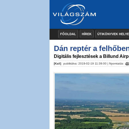
FŐOLDAL
HÍREK
ÚTIKÖNYVEK HELY
Dán reptér a felhőbe
Digitális fejlesztések a Billund Air
[Kail]
publikálva: 2019-02-19 11:39:00 |
Nyomtatás