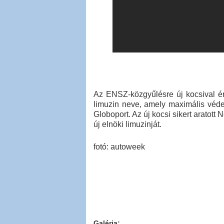
Az ENSZ-közgyűlésre új kocsival ér
limuzin neve, amely maximális véde
Globoport. Az új kocsi sikert aratot
új elnöki limuzinját.
fotó: autoweek
Galéria: