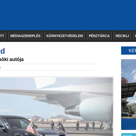
ETT
MÉDIASZEREPLÉS
KÖRNYEZETVÉDELEM
PÉNZTÁRCA
RECIKLI
ud
KE
öki autója