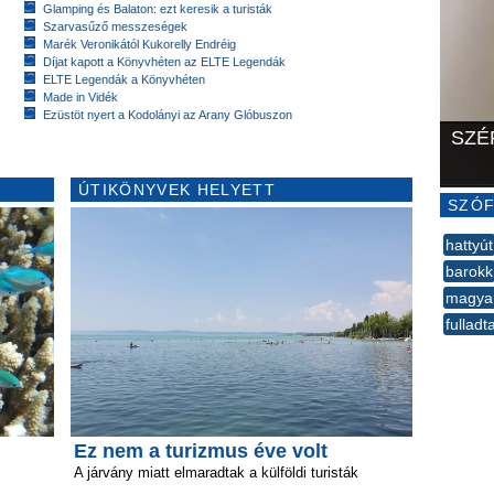
Glamping és Balaton: ezt keresik a turisták
Szarvasűző messzeségek
Marék Veronikától Kukorelly Endréig
Díjat kapott a Könyvhéten az ELTE Legendák
ELTE Legendák a Könyvhéten
Made in Vidék
Ezüstöt nyert a Kodolányi az Arany Glóbuszon
SZÉ
ÚTIKÖNYVEK HELYETT
SZÓF
hattyút
barokk
magyar
fulladt
--
Ez nem a turizmus éve volt
A járvány miatt elmaradtak a külföldi turisták