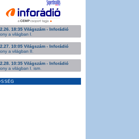
2.26. 18:35 Világszám - Inforádió
ony a világban I.
2.27. 10:05 Világszám - Inforádió
ony a világban II.
2.28. 10:35 Világszám - Inforádió
ony a világban I. ism.
ÖSSÉG