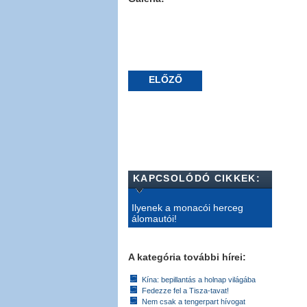
ELŐZŐ
KAPCSOLÓDÓ CIKKEK:
Ilyenek a monacói herceg
álomautói!
A kategória további hírei:
Kína: bepillantás a holnap világába
Fedezze fel a Tisza-tavat!
Nem csak a tengerpart hívogat