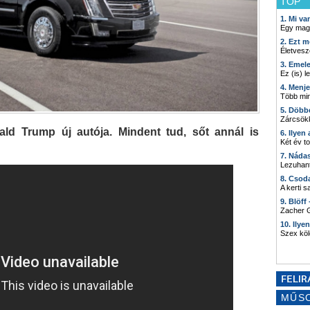
TOP
1. Mi v
Egy mag
2. Ezt m
Életvesz
3. Emel
Ez (is) l
4. Menj
Több min
5. Döbb
Zárcsökk
nald Trump új autója. Mindent tud, sőt annál is
6. Ilyen
Két év t
7. Náda
Lezuhant
8. Csod
A kerti 
9. Blöff
Zacher G
10. Ilye
Szex kö
MŰS