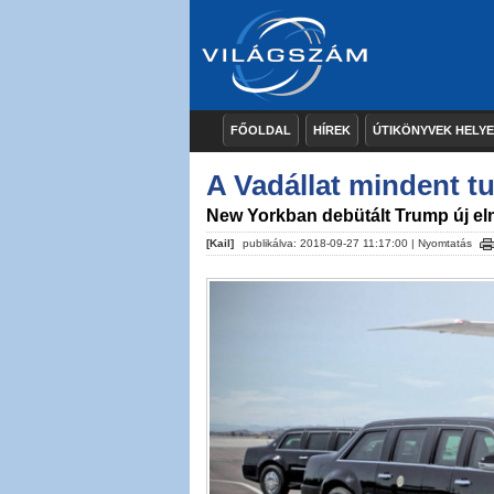
FŐOLDAL
HÍREK
ÚTIKÖNYVEK HELY
A Vadállat mindent t
New Yorkban debütált Trump új eln
[Kail]
publikálva: 2018-09-27 11:17:00 |
Nyomtatás