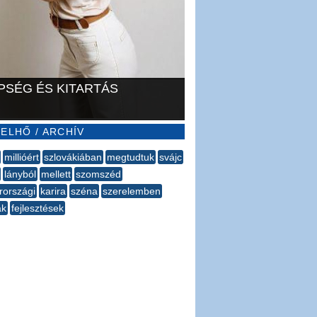
PSÉG ÉS KITARTÁS
ELHŐ / ARCHÍV
millióért
szlovákiában
megtudtuk
svájc
lányból
mellett
szomszéd
országi
karira
széna
szerelemben
ak
fejlesztések