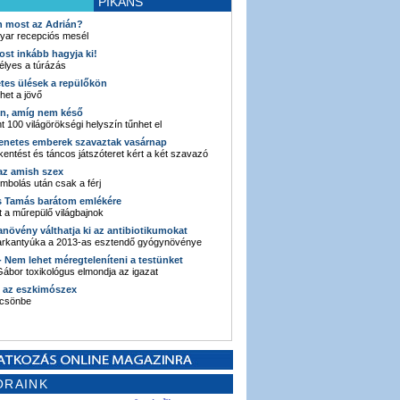
PIKÁNS
an most az Adrián?
yar recepciós mesél
ost inkább hagyja ki!
élyes a túrázás
etes ülések a repülőkön
ehet a jövő
en, amíg nem késő
t 100 világörökségi helyszín tűnhet el
enetes emberek szavaztak vasárnap
entést és táncos játszóteret kért a két szavazó
 az amish szex
ombolás után csak a férj
s Tamás barátom emlékére
 a műrepülő világbajnok
anövény válthatja ki az antibiotikumokat
sarkantyúka a 2013-as esztendő gyógynövénye
 - Nem lehet méregteleníteni a testünket
ábor toxikológus elmondja az igazat
n az eszkimószex
lcsönbe
ORAINK