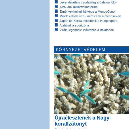
Levendulaillatú csodavilág a Balaton fölött
A vb, ami milliárdokat termel
Élményekkel teli hétvége a MondoConon
Milliók kelnek útra - nem csak a meccsekért
Japán és Korea beköltözik a Hungexpóra
Átalakult a sportzóna
Villák, legendák: időutazás a Balatonon
KÖRNYEZETVÉDELEM
Újraélesztenék a Nagy-
korallzátonyt