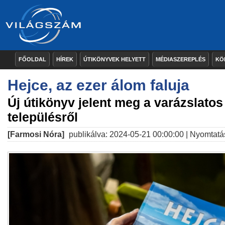
FŐOLDAL
HÍREK
ÚTIKÖNYVEK HELYETT
MÉDIASZEREPLÉS
KÖ
Hejce, az ezer álom faluja
Új útikönyv jelent meg a varázslato
településről
[Farmosi Nóra]
publikálva: 2024-05-21 00:00:00 |
Nyomtatá