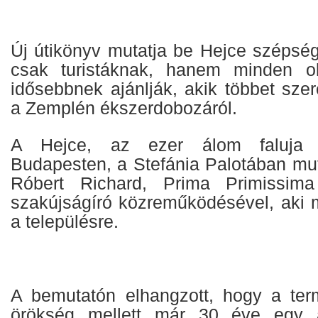
Új útikönyv mutatja be Hejce szépsé
csak turistáknak, hanem minden ol
idősebbnek ajánlják, akik többet sze
a Zemplén ékszerdobozáról.
A Hejce, az ezer álom faluja c
Budapesten, a Stefánia Palotában mut
Róbert Richard, Prima Primissima d
szakújságíró közreműködésével, aki m
a településre.
A bemutatón elhangzott, hogy a term
örökség mellett már 30 éve egy a