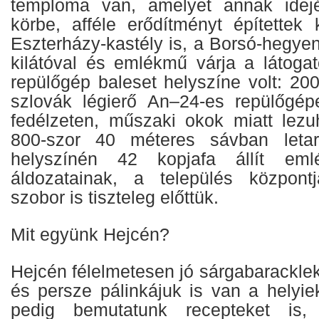
temploma van, amelyet annak idején
körbe, afféle erődítményt építettek 
Eszterházy-kastély is, a Borsó-hegye
kilátóval és emlékmű várja a látoga
repülőgép baleset helyszíne volt: 20
szlovák légierő An–24-es repülőgép
fedélzeten, műszaki okok miatt lezu
800-szor 40 méteres sávban letar
helyszínén 42 kopjafa állít eml
áldozatainak, a település közpon
szobor is tiszteleg előttük.
Mit együnk Hejcén?
Hejcén félelmetesen jó sárgabaracklekv
és persze pálinkájuk is van a helyi
pedig bemutatunk recepteket is,