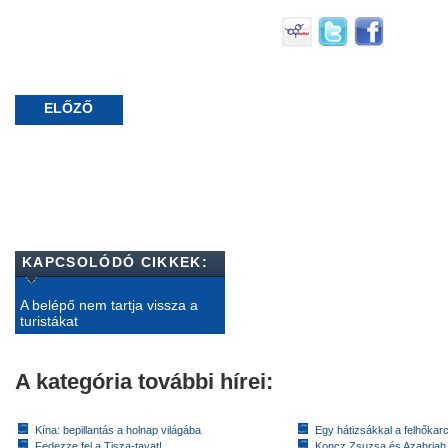
ELŐZŐ
KAPCSOLÓDÓ CIKKEK:
A belépő nem tartja vissza a
turistákat
A kategória további hírei:
Kína: bepillantás a holnap világába
Egy hátizsákkal a felhőkarc
Fedezze fel a Tisza-tavat!
Koncz Zsuzsa és Azahriah