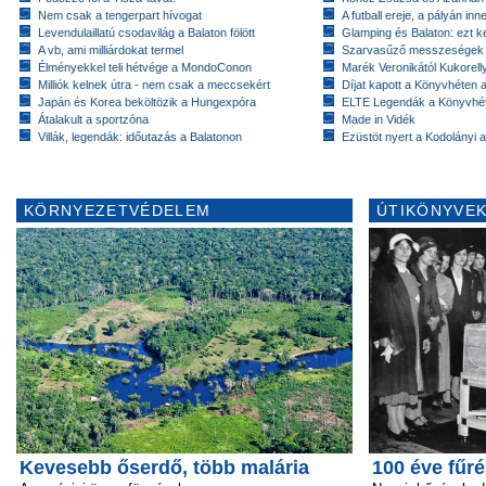
Nem csak a tengerpart hívogat
A futball ereje, a pályán inn
Levendulaillatú csodavilág a Balaton fölött
Glamping és Balaton: ezt ke
A vb, ami milliárdokat termel
Szarvasűző messzeségek
Élményekkel teli hétvége a MondoConon
Marék Veronikától Kukorell
Milliók kelnek útra - nem csak a meccsekért
Díjat kapott a Könyvhéten
Japán és Korea beköltözik a Hungexpóra
ELTE Legendák a Könyvhé
Átalakult a sportzóna
Made in Vidék
Villák, legendák: időutazás a Balatonon
Ezüstöt nyert a Kodolányi
KÖRNYEZETVÉDELEM
ÚTIKÖNYVEK
Kevesebb őserdő, több malária
100 éve fűré