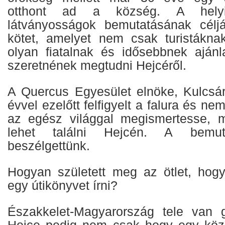
otthont ad a község. A hely
látványosságok bemutatásának céljá
kötet, amelyet nem csak turistákn
olyan fiatalnak és idősebbnek ajánl
szeretnének megtudni Hejcéről.
A Quercus Egyesület elnöke, Kulcsá
évvel ezelőtt felfigyelt a falura és nem
az egész világgal megismertesse, m
lehet találni Hejcén. A bemu
beszélgettünk.
Hogyan született meg az ötlet, hogy
egy útikönyvet írni?
Északkelet-Magyarország tele van 