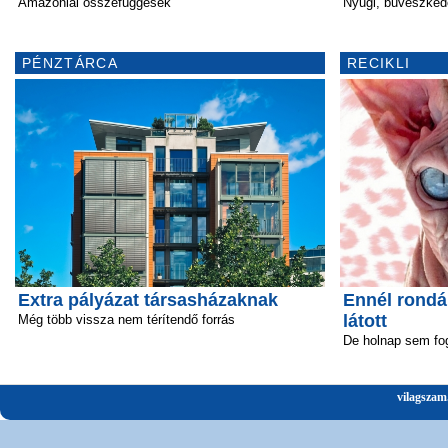
Amazóniai összefüggések
Nyugi, bűvészked
PÉNZTÁRCA
RECIKLI
Extra pályázat társasházaknak
Ennél rond
látott
Még több vissza nem térítendő forrás
De holnap sem fo
vilagszam