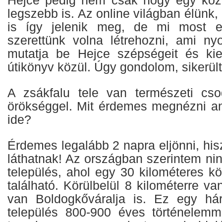
Hejce pedig nem csak hogy egy közü
legszebb is. Az online világban élünk,
is így jelenik meg, de mi most e
szerettünk volna létrehozni, ami ny
mutatja be Hejce szépségeit és kie
útikönyv közül. Úgy gondolom, sikerült
A zsákfalu tele van természeti cso
örökséggel. Mit érdemes megnézni ann
ide?
Érdemes legalább 2 napra eljönni, hi
láthatnak! Az országban szerintem ni
település, ahol egy 30 kilométeres kö
található. Körülbelül 8 kilométerre v
van Boldogkőváralja is. Ez egy há
település 800-900 éves történelemm