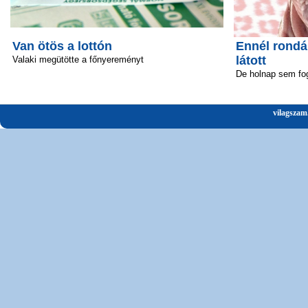
Van ötös a lottón
Ennél rond
látott
Valaki megütötte a főnyereményt
De holnap sem fo
vilagszam