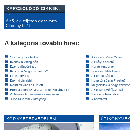
KAPCSOLÓDÓ CIKKEK:
A nő, aki teljesen elcsavarta
Clooney fejét
A kategória további hírei:
Szépség és kitartás
A magyar Miley Cryus
Ilyenek a viking nők
A királyi szerető
Ezer gyönyörű arc
Nomen est omen
Ki is az a Megan Ramsey?
Bono kisebbik lánya
Roxy ügynök
A Fekete párduc
Egy nő darabjai
Hova tűnt Jenn Proske?
Nemzeti kincs született
Megtalálták a nagy szerep
Bomba idomok! Nina a természet lágy ölén
Az egyik gyűrű az övé
A Baywatch gyönyörű színésznője
Nem egy félős alkat
Juno az istenek királynője
A beavatott
KÖRNYEZETVÉDELEM
ÚTIKÖNYVEK