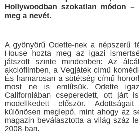
Hollywoodban szokatlan módon – e
meg a nevét.
A gyönyörű Odette-nek a népszerű té
House hozta meg az igazi ismertsé
játszott szinte mindenben: Az álc
akciófilmben, a Végjáték című komédi
És hamarosan a sötétség című horrorb
most ne is említsük. Odette igaz
Californiában cseperedett, ott járt i
modellkedett először. Adottsága
különösen meglepő, mint ahogy az 
magazin beválasztotta a világ száz l
2008-ban.