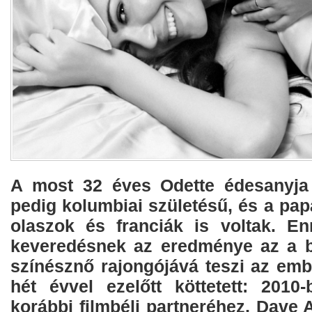
A most 32 éves Odette édesanyja 
pedig kolumbiai születésű, és a pap
olaszok és franciák is voltak. En
keveredésnek az eredménye az a b
színésznő rajongójává teszi az emb
hét évvel ezelőtt köttetett: 201
korábbi filmbéli partneréhez, Dave 