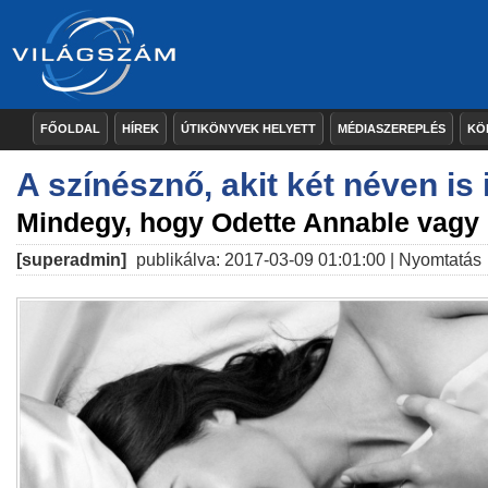
FŐOLDAL
HÍREK
ÚTIKÖNYVEK HELYETT
MÉDIASZEREPLÉS
KÖ
A színésznő, akit két néven is
Mindegy, hogy Odette Annable vagy
[superadmin]
publikálva: 2017-03-09 01:01:00 |
Nyomtatás