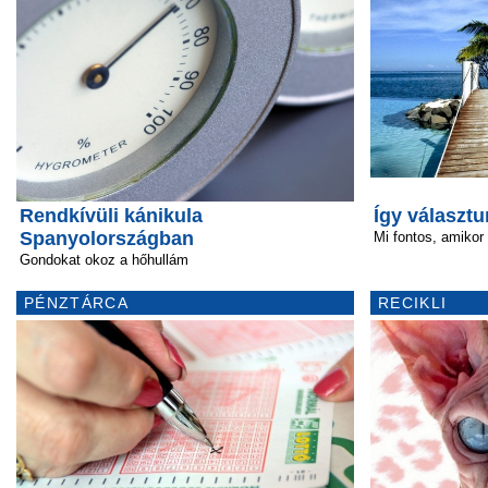
Rendkívüli kánikula
Így választ
Spanyolországban
Mi fontos, amikor
Gondokat okoz a hőhullám
PÉNZTÁRCA
RECIKLI