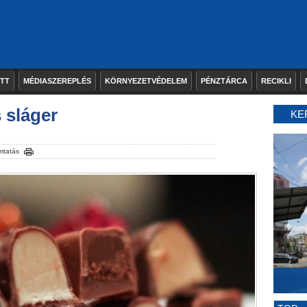
ETT
MÉDIASZEREPLÉS
KÖRNYEZETVÉDELEM
PÉNZTÁRCA
RECIKLI
 sláger
KE
mtatás