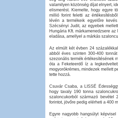
valamilyen közönség díjat elnyert, i
elismerést. Kiemelte, hogy egyre tö
millió forint feletti az értékesíté
lévén a termékeik egyelőre kevés 
Szécsényi Judit, az egyebek mellet
Hungária Kft. márkamenedzsere az 
eladása, amellyel a márkás szalonc
Az elmúlt két évben 24 százalékkal
abból éves szinten 300-400 tonnát 
szezonális termék értékesítésének m
óta a Feketeerdő íz a legkedvelte
mogyorókrémes, mindezek mellett ped
tette hozzá.
Csuvár Csaba, a LISSÉ Édességgyá
hogy tavaly 190 tonna szaloncukrot
szaloncukorból származó bevétel 20
forintot, jövőre pedig elérheti a 400 mil
Egyre nagyobb hangsúlyt képvisel a