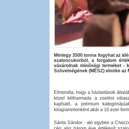
Mintegy 3500 tonna fogyhat az idé
szaloncukorból, a forgalom érték
vásárolnak minőségi terméket - 
Szövetségének (MÉSZ) elnöke az M
Elmondta, hogy a háztartások által
közel kétharmada a zselést válasz
kapható, a prémium kategóriájúa
kilogrammonként akár a 10 ezer forint
Sánta Sándor - aki egyben a Chocco
cég alig három éve értékesít sza