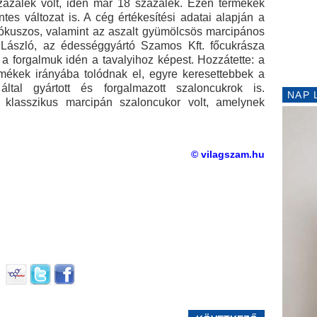
zázalék volt, idén már 18 százalék. Ezen termékek
ntes változat is. A cég értékesítési adatai alapján a
kókuszos, valamint az aszalt gyümölcsös marcipános
László, az édességgyártó Szamos Kft. főcukrásza
 a forgalmuk idén a tavalyihoz képest. Hozzátette: a
mékek irányába tolódnak el, egyre keresettebbek a
tal gyártott és forgalmazott szaloncukrok is.
NAP 
klasszikus marcipán szaloncukor volt, amelynek
© vilagszam.hu