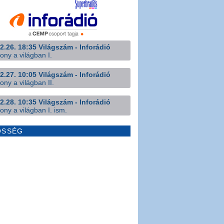
2.26. 18:35 Világszám - Inforádió
ony a világban I.
2.27. 10:05 Világszám - Inforádió
ony a világban II.
2.28. 10:35 Világszám - Inforádió
ony a világban I. ism.
ÖSSÉG