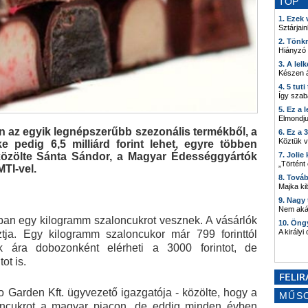
TOP
1. Ezek
Sztárjain
2. Tönk
Hiányzó
3. A lel
Készen á
4. 5 tut
Így szab
5. Ez a 
Elmondju
n az egyik legnépszerűbb szezonális termékből, a
6. Ez a 
Köztük 
e pedig 6,5 milliárd forint lehet, egyre többen
közölte Sánta Sándor, a Magyar Édességgyártók
7. Joli
„Történt
TI-vel.
8. Tová
Majka kib
9. Nagy
Nem akár
ában egy kilogramm szaloncukrot vesznek. A vásárlók
10. Öng
A királyi
tja. Egy kilogramm szaloncukor már 799 forinttól
k ára dobozonként elérheti a 3000 forintot, de
ot is.
 Garden Kft. ügyvezető igazgatója - közölte, hogy a
MŰS
loncukrot a magyar piacon, de eddig minden évben