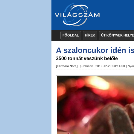
FŐOLDAL
HÍREK
ÚTIKÖNYVEK HELY
A szaloncukor idén is
3500 tonnát veszünk belőle
[Farmosi Nóra]
publikálva: 2019-12-20 08:14:00 |
Nyo