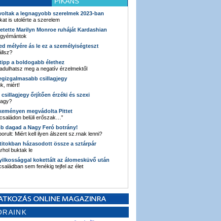
PIKÁNS
 voltak a legnagyobb szerelmek 2023-ban
kat is utolérte a szerelem
retette Marilyn Monroe ruháját Kardashian
 gyémántok
ked mélyére ás le ez a személyiségteszt
llsz?
i tipp a boldogabb élethez
adulhatsz meg a negatív érzelmektől
legizgalmasabb csillagjegy
k, miért!
3 csillagjegy őrjítően érzéki és szexi
vagy?
e keményen megvádolta Pittet
 családon belüli erőszak…”
bb dagad a Nagy Feró botrány!
orult: Miért kell ilyen álszent sz.rnak lenni?
 titokban házasodott össze a sztárpár
hol buktak le
yilkossággal kokettált az álomesküvő után
 családban sem fenékig tejfel az élet
ORAINK