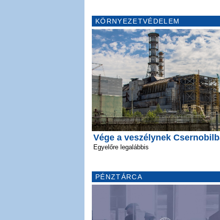
KÖRNYEZETVÉDELEM
Vége a veszélynek Csernobil
Egyelőre legalábbis
PÉNZTÁRCA