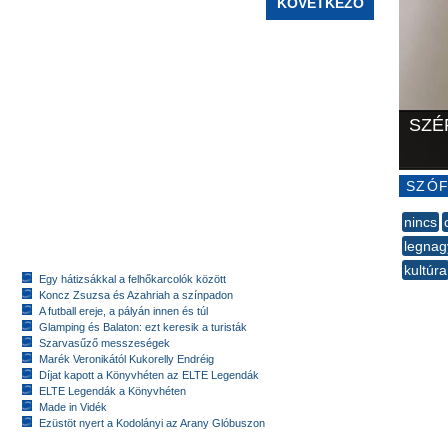
KÖVETKEZŐ
SZÉ
SZÓF
nincs
legna
kultúra
Egy hátizsákkal a felhőkarcolók között
--
Koncz Zsuzsa és Azahriah a színpadon
A futball ereje, a pályán innen és túl
Glamping és Balaton: ezt keresik a turisták
Szarvasűző messzeségek
Marék Veronikától Kukorelly Endréig
Díjat kapott a Könyvhéten az ELTE Legendák
ELTE Legendák a Könyvhéten
Made in Vidék
Ezüstöt nyert a Kodolányi az Arany Glóbuszon