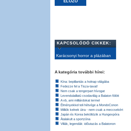
ELŐZŐ
KAPCSOLÓDÓ CIKKEK:
Karácsonyi horror a plázában
A kategória további hírei:
Kína: bepillantás a holnap világába
Fedezze fel a Tisza-tavat!
Nem csak a tengerpart hívogat
Levendulaillatú csodavilág a Balaton fölött
A vb, ami milliárdokat termel
Élményekkel teli hétvége a MondoConon
Milliók kelnek útra - nem csak a meccsekért
Japán és Korea beköltözik a Hungexpóra
Átalakult a sportzóna
Villák, legendák: időutazás a Balatonon