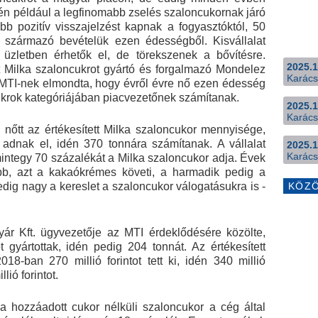
dén például a legfinomabb zselés szaloncukornak járó
bb pozitív visszajelzést kapnak a fogyasztóktól, 50
sből származó bevételük ezen édességből. Kisvállalat
üzletben érhetők el, de törekszenek a bővítésre.
2025.1
t Milka szaloncukrot gyártó és forgalmazó Mondelez
Karács
MTI-nek elmondta, hogy évről évre nő ezen édesség
ukrok kategóriájában piacvezetőnek számítanak.
2025.1
Karács
 nőtt az értékesített Milka szaloncukor mennyisége,
adnak el, idén 370 tonnára számítanak. A vállalat
2025.1
Karács
integy 70 százalékát a Milka szaloncukor adja. Évek
bb, azt a kakaókrémes követi, a harmadik pedig a
ig nagy a kereslet a szaloncukor válogatásukra is -
KÖZ
r Kft. ügyvezetője az MTI érdeklődésére közölte,
 gyártottak, idén pedig 204 tonnát. Az értékesített
18-ban 270 millió forintot tett ki, idén 340 millió
lió forintot.
 hozzáadott cukor nélküli szaloncukor a cég által