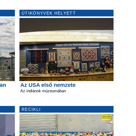
ÚTIKÖNYVEK HELYETT
ban
Az USA első nemzete
Az indiánok múzeumában
RECIKLI