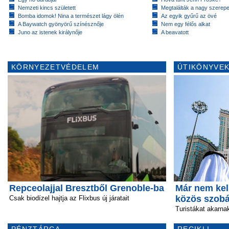
Nemzeti kincs született
Megtalálták a nagy szerep
Bomba idomok! Nina a természet lágy ölén
Az egyik gyűrű az övé
A Baywatch gyönyörű színésznője
Nem egy félős alkat
Juno az istenek királynője
A beavatott
KÖRNYEZETVÉDELEM
ÚTIKÖNYVEK
Repceolajjal Bresztből Grenoble-ba
Már nem kel
közös szob
Csak biodízel hajtja az Flixbus új járatait
Turistákat akarn