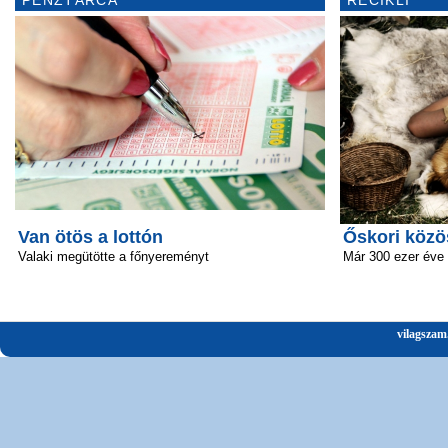
PÉNZTÁRCA
RECIKLI
Van ötös a lottón
Őskori közö
Valaki megütötte a főnyereményt
Már 300 ezer éve 
vilagszam