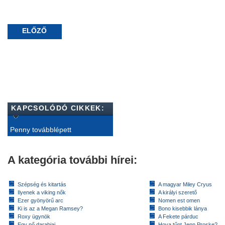
ELŐZŐ
KAPCSOLÓDÓ CIKKEK:
Penny továbblépett
A kategória további hírei:
Szépség és kitartás
A magyar Miley Cryus
Ilyenek a viking nők
A királyi szerető
Ezer gyönyörű arc
Nomen est omen
Ki is az a Megan Ramsey?
Bono kisebbik lánya
Roxy ügynök
A Fekete párduc
Egy nő darabjai
Hova tűnt Jenn Proske?