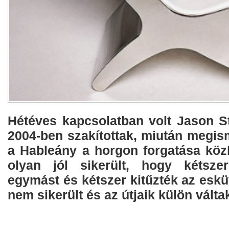
Hétéves kapcsolatban volt Jason S
2004-ben szakítottak, miután megism
a Hableány a horgon forgatása köz
olyan jól sikerült, hogy kétszer
egymást és kétszer kitűzték az esküv
nem sikerült és az útjaik külön válta