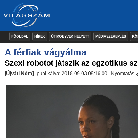
FŐOLDAL
HÍREK
ÚTIKÖNYVEK HELYETT
MÉDIASZEREPLÉS
KÖ
A férfiak vágyálma
Szexi robotot játszik az egzotikus s
[Újvári Nóra]
publikálva: 2018-09-03 08:16:00 |
Nyomtatás