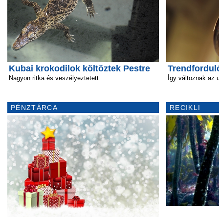
Kubai krokodilok költöztek Pestre
Trendfordul
Nagyon ritka és veszélyeztetett
Így változnak az 
PÉNZTÁRCA
RECIKLI