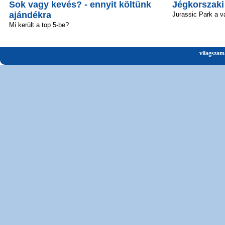
Sok vagy kevés? - ennyit költünk
Jégkorszaki
ajándékra
Jurassic Park a v
Mi került a top 5-be?
vilagszam