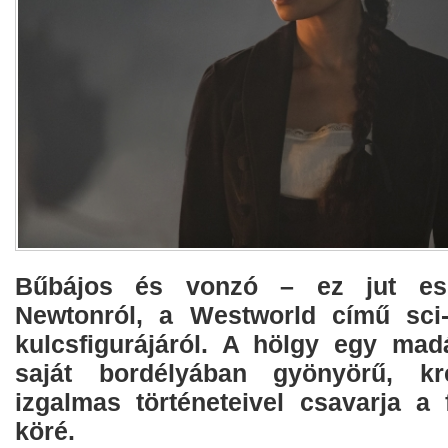
Bűbájos és vonzó – ez jut es
Newtonról, a Westworld című sci-
kulcsfigurájáról. A hölgy egy madá
saját bordélyában gyönyörű, kr
izgalmas történeteivel csavarja a f
köré.