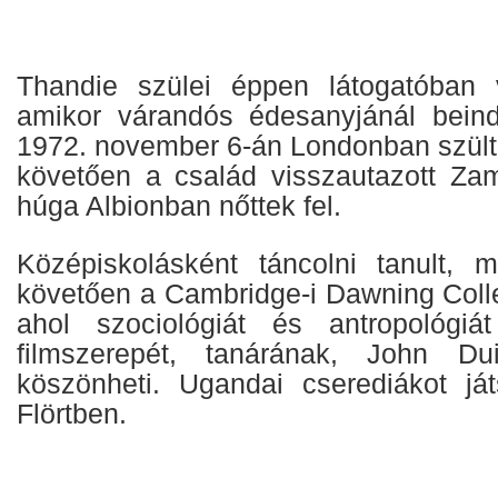
Thandie szülei éppen látogatóban v
amikor várandós édesanyjánál beind
1972. november 6-án Londonban szülte
követően a család visszautazott Za
húga Albionban nőttek fel.
Középiskolásként táncolni tanult, m
követően a Cambridge-i Dawning Colleg
ahol szociológiát és antropológiát
filmszerepét, tanárának, John Du
köszönheti. Ugandai cserediákot ját
Flörtben.