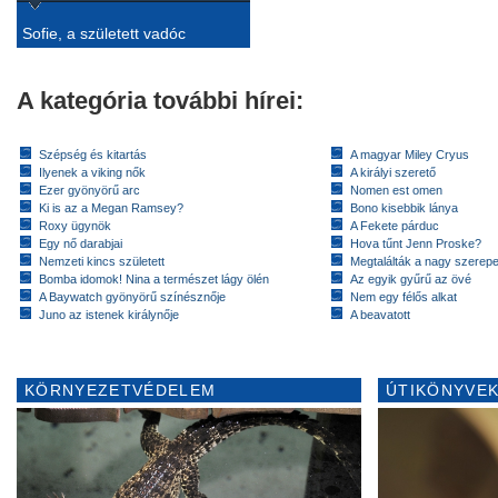
Sofie, a született vadóc
A kategória további hírei:
Szépség és kitartás
A magyar Miley Cryus
Ilyenek a viking nők
A királyi szerető
Ezer gyönyörű arc
Nomen est omen
Ki is az a Megan Ramsey?
Bono kisebbik lánya
Roxy ügynök
A Fekete párduc
Egy nő darabjai
Hova tűnt Jenn Proske?
Nemzeti kincs született
Megtalálták a nagy szerep
Bomba idomok! Nina a természet lágy ölén
Az egyik gyűrű az övé
A Baywatch gyönyörű színésznője
Nem egy félős alkat
Juno az istenek királynője
A beavatott
KÖRNYEZETVÉDELEM
ÚTIKÖNYVEK