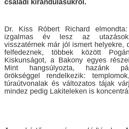
családi kirándulásukról.
Dr. Kiss Róbert Richard elmondta
izgalmas év lesz az utazások 
visszatérnek már jól ismert helyekre, d
felfedeznek, többek között Pogá
Kiskunságot, a Bakony egyes részei
Mint hangsúlyozta, hazánk pára
örökséggel rendelkezik: templomok,
túraútvonalak és változatos tájak vá
mindez pedig Lakiteleken is koncentrál