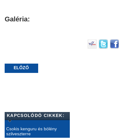
Galéria:
ELŐZŐ
KAPCSOLÓDÓ CIKKEK:
Csokis kenguru és bölény
szilveszterre