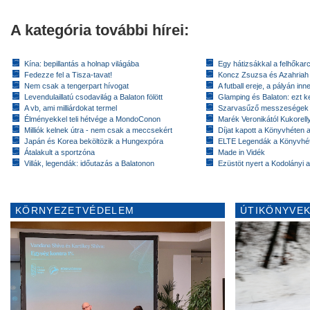
A kategória további hírei:
Kína: bepillantás a holnap világába
Egy hátizsákkal a felhőkarc
Fedezze fel a Tisza-tavat!
Koncz Zsuzsa és Azahriah
Nem csak a tengerpart hívogat
A futball ereje, a pályán inn
Levendulaillatú csodavilág a Balaton fölött
Glamping és Balaton: ezt ke
A vb, ami milliárdokat termel
Szarvasűző messzeségek
Élményekkel teli hétvége a MondoConon
Marék Veronikától Kukorell
Milliók kelnek útra - nem csak a meccsekért
Díjat kapott a Könyvhéten
Japán és Korea beköltözik a Hungexpóra
ELTE Legendák a Könyvhé
Átalakult a sportzóna
Made in Vidék
Villák, legendák: időutazás a Balatonon
Ezüstöt nyert a Kodolányi
KÖRNYEZETVÉDELEM
ÚTIKÖNYVEK