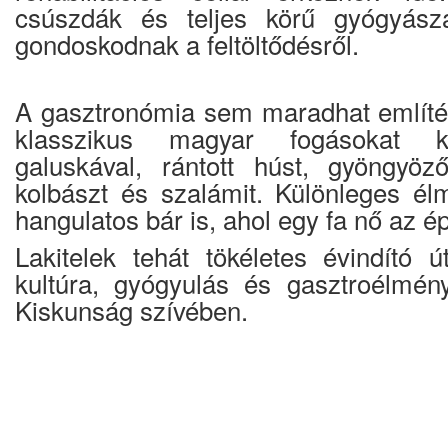
csúszdák és teljes körű gyógyászat
gondoskodnak a feltöltődésről.
A gasztronómia sem maradhat említés
klasszikus magyar fogásokat kós
galuskával, rántott húst, gyöngyöz
kolbászt és szalámit. Különleges élm
hangulatos bár is, ahol egy fa nő az é
Lakitelek tehát tökéletes évindító ú
kultúra, gyógyulás és gasztroélmén
Kiskunság szívében.