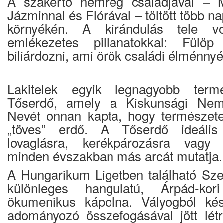
A szakértő nemrég családjával – Mi
Jázminnal és Flórával – töltött több n
környékén. A kirándulás tele v
emlékezetes pillanatokkal: Fülöp
biliárdozni, ami örök családi élménnyé 
Lakitelek egyik legnagyobb term
Tőserdő, amely a Kiskunsági Nemz
Nevét onnan kapta, hogy természetes
„töves” erdő. A Tőserdő ideális 
lovaglásra, kerékpározásra vagy 
minden évszakban más arcát mutatja.
A Hungarikum Ligetben található Sze
különleges hangulatú, Árpád-kor
ökumenikus kápolna. Vályogból ké
adományozó összefogásával jött létr