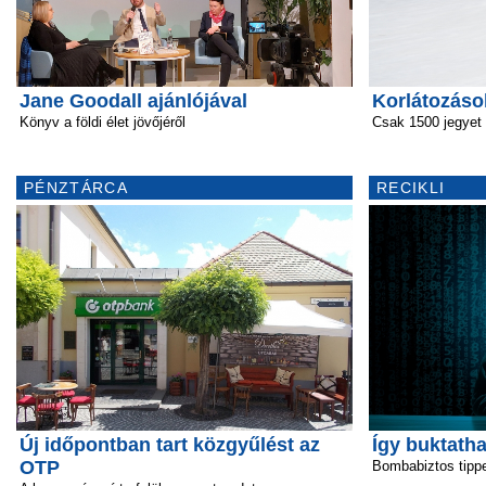
Jane Goodall ajánlójával
Korlátozáso
Könyv a földi élet jövőjéről
Csak 1500 jegyet 
PÉNZTÁRCA
RECIKLI
Új időpontban tart közgyűlést az
Így buktatha
OTP
Bombabiztos tipp