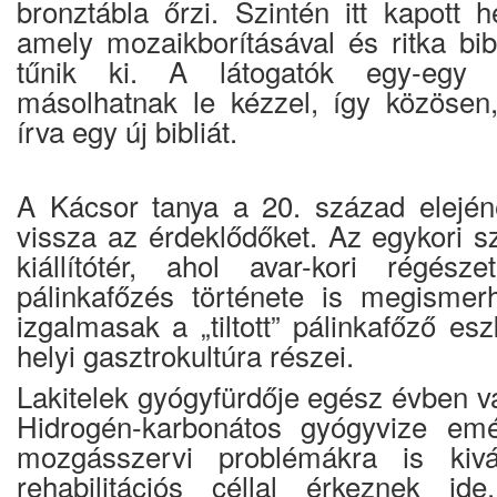
bronztábla őrzi. Szintén itt kapott h
amely mozaikborításával és ritka bib
tűnik ki. A látogatók egy-egy b
másolhatnak le kézzel, így közösen
írva egy új bibliát.
A Kácsor tanya a 20. század elejéne
vissza az érdeklődőket. Az egykori s
kiállítótér, ahol avar-kori régész
pálinkafőzés története is megismer
izgalmasak a „tiltott” pálinkafőző e
helyi gasztrokultúra részei.
Lakitelek gyógyfürdője egész évben v
Hidrogén-karbonátos gyógyvize emé
mozgásszervi problémákra is kivá
rehabilitációs céllal érkeznek i