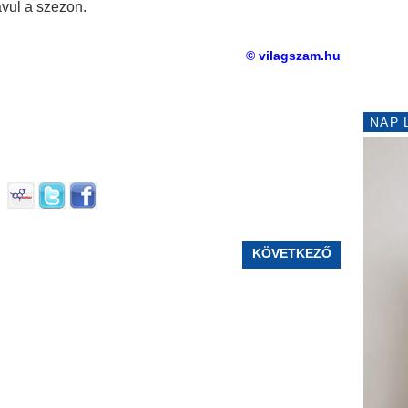
javul a szezon.
© vilagszam.hu
NAP 
KÖVETKEZŐ