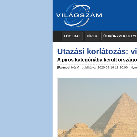
FŐOLDAL
HÍREK
ÚTIKÖNYVEK HELY
Utazási korlátozás: v
A piros kategóriába került orszá
[Farmosi Nóra]
publikálva: 2020-07-16 18:20:00 |
Nyo