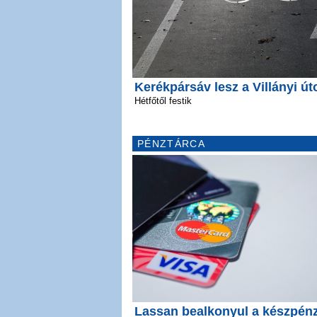
Kerékpársáv lesz a Villányi út
Hétfőtől festik
PÉNZTÁRCA
Lassan bealkonyul a készpén