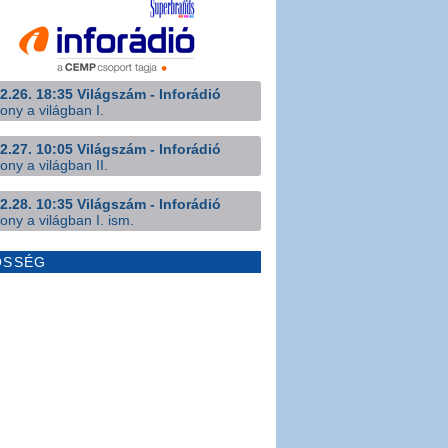
2.26. 18:35 Világszám - Inforádió
ony a világban I.
2.27. 10:05 Világszám - Inforádió
ony a világban II.
2.28. 10:35 Világszám - Inforádió
ony a világban I. ism.
ÖSSÉG