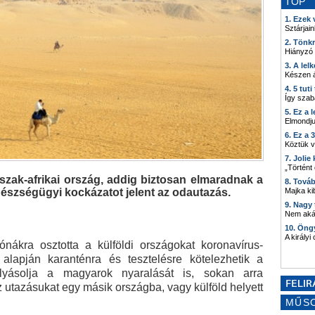
TOP
1. Ezek
Sztárjain
2. Tönk
Hiányzó
3. A lel
Készen á
4. 5 tut
Így szab
5. Ez a 
Elmondju
6. Ez a 
Köztük 
7. Joli
„Történt
zak-afrikai ország, addig biztosan elmaradnak a
8. Tová
észségügyi kockázatot jelent az odautazás.
Majka kib
9. Nagy
Nem akár
10. Öng
A királyi
nákra osztotta a külföldi országokat koronavírus-
 alapján karanténra és tesztelésre kötelezhetik a
lyásolja a magyarok nyaralását is, sokan arra
 utazásukat egy másik országba, vagy külföld helyett
MŰS