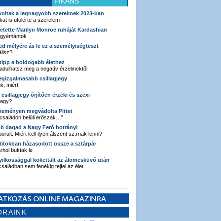
PIKÁNS
 voltak a legnagyobb szerelmek 2023-ban
kat is utolérte a szerelem
retette Marilyn Monroe ruháját Kardashian
 gyémántok
ked mélyére ás le ez a személyiségteszt
llsz?
i tipp a boldogabb élethez
adulhatsz meg a negatív érzelmektől
legizgalmasabb csillagjegy
k, miért!
3 csillagjegy őrjítően érzéki és szexi
vagy?
e keményen megvádolta Pittet
 családon belüli erőszak…”
bb dagad a Nagy Feró botrány!
orult: Miért kell ilyen álszent sz.rnak lenni?
 titokban házasodott össze a sztárpár
hol buktak le
yilkossággal kokettált az álomesküvő után
 családban sem fenékig tejfel az élet
ORAINK