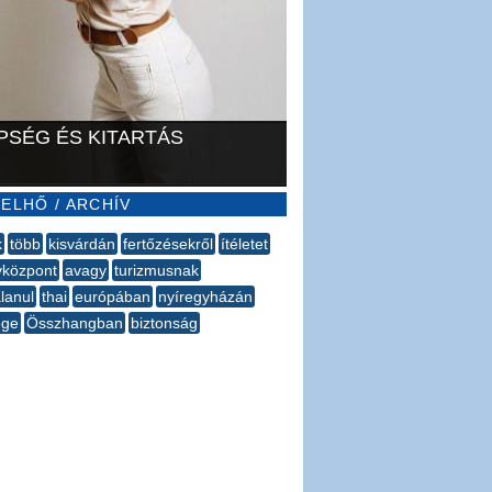
PSÉG ÉS KITARTÁS
ELHŐ / ARCHÍV
k
több
kisvárdán
fertőzésekről
ítéletet
yközpont
avagy
turizmusnak
lanul
thai
európában
nyíregyházán
ége
Összhangban
biztonság