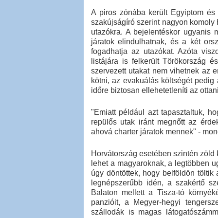
A piros zónába került Egyiptom és 
szakújságíró szerint nagyon komoly h
utazókra. A bejelentéskor ugyanis 
járatok elindulhatnak, és a két o
fogadhatja az utazókat. Azóta visz
listájára is felkerült Törökország 
szervezett utakat nem vihetnek az e
kötni, az evakuálás költségét pedig 
időre biztosan ellehetetleníti az ottan
"Emiatt például azt tapasztaltuk, 
repülős utak iránt megnőtt az érde
ahová charter járatok mennek" - mon
Horvátország esetében szintén zöld k
lehet a magyaroknak, a legtöbben ug
úgy döntöttek, hogy belföldön töltik
legnépszerűbb idén, a szakértő sze
Balaton mellett a Tisza-tó környék
panzióit, a Megyer-hegyi tengersz
szállodák is magas látogatószámmal