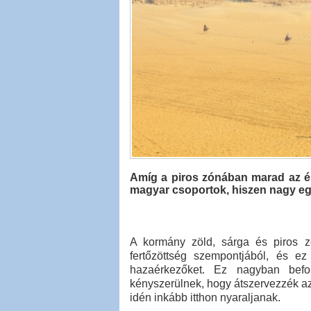
Amíg a piros zónában marad az és
magyar csoportok, hiszen nagy eg
A kormány zöld, sárga és piros zó
fertőzöttség szempontjából, és ez
hazaérkezőket. Ez nagyban befo
kényszerülnek, hogy átszervezzék az
idén inkább itthon nyaraljanak.