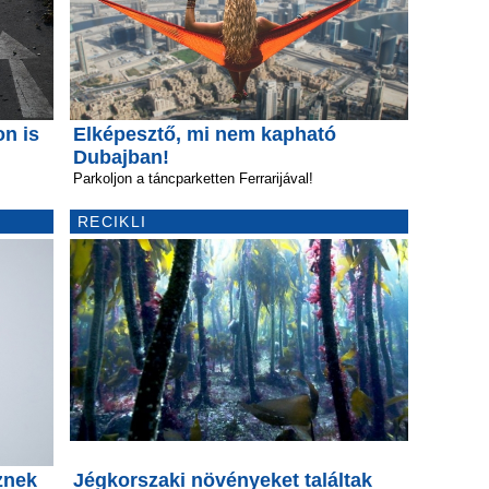
on is
Elképesztő, mi nem kapható
Dubajban!
Parkoljon a táncparketten Ferrarijával!
RECIKLI
znek
Jégkorszaki növényeket találtak