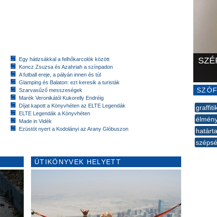
SZÉ
Egy hátizsákkal a felhőkarcolók között
Koncz Zsuzsa és Azahriah a színpadon
A futball ereje, a pályán innen és túl
Glamping és Balaton: ezt keresik a turisták
SZÓF
Szarvasűző messzeségek
Marék Veronikától Kukorelly Endréig
Díjat kapott a Könyvhéten az ELTE Legendák
graffiti
ELTE Legendák a Könyvhéten
élmén
Made in Vidék
Ezüstöt nyert a Kodolányi az Arany Glóbuszon
határta
széps
--
ÚTIKÖNYVEK HELYETT