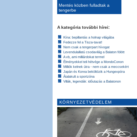
Mentés közben fulladtak a
tengerbe
A kategória további hírei:
Kína: bepillantás a holnap világába
Fedezze fel a Tisza-tavat!
Nem csak a tengerpart hívogat
Levendulaillatú csodavilág a Balaton fölött
A vb, ami milliárdokat termel
Élményekkel teli hétvége a MondoConon
Milliók kelnek útra - nem csak a meccsekért
Japán és Korea beköltözik a Hungexpóra
Átalakult a sportzóna
Villák, legendák: időutazás a Balatonon
KÖRNYEZETVÉDELEM