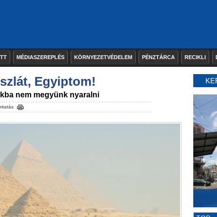
ETT
MÉDIASZEREPLÉS
KÖRNYEZETVÉDELEM
PÉNZTÁRCA
RECIKLI
iszlát, Egyiptom!
KE
gokba nem megyünk nyaralni
mtatás