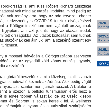
Törökország is, ami Kiss Róbert Richard turisztikai
atással volt mind az utazási irodákra, mind pedig az
még volt remény arra, hogy az oda tervezett charter
rszág kedvezményes COVID-19 tesztek elvégzésével
2025.1
ont a Külügyminisztérium nem ajánlott országainak
Karács
és Egyiptom, ami azt jelenti, hogy az utazási irodák
mlített országokba. Az utazók biztosítást sem tudnak
2025.1
az utazóknak kell állniuk, ami a szakértő szerint egy
Karács
i turizmust.
2025.1
Karács
hogy a mostani hétvégén a Görögországba szervezett
klődés, ez az egyedüli zöld zónás ország ugyanis,
KÖZ
dta a szakértő.
ategóriáról beszélünk, ami a közelség miatt is vonzó
yanis autóval érkeznek az Adriára. Akik pedig végül
 a nyaralást, szintén nem járnak rosszul. A Balaton a
rint a szezon a belföldi turizmusban erős lesz: a
ét is egyre többen választják, de az Őrség kisebb
emet és Sopront is sokan keresik fel. A wellness
 zárhatják a nyarat és a turisztikai szakújságíró