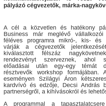
pályázó cégvezetők, márka-nagyköv
A cél a közvetlen és hatékony p
Business már meglévő vállalkozói 
féléves programra mikró-, kis- és k
várják a cégvezetők jelentkezésé
kiválasztott félszáz nagykövet
rendezvényt szerveznek, ahol s
előadásai után egy-egy témát d
résztvevők workshop formájában. A
eseményen Szilágyi Áron kétszeres
kardvívó és edzője, Decsi András 
partnerségről, a kihívásokról és lehető
A programmal a tapasztalatcsere