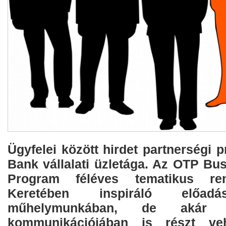
Ügyfelei között hirdet partnerségi
Bank vállalati üzletága. Az OTP Bu
Program féléves tematikus rend
Keretében inspiráló előad
műhelymunkában, de akár a
kommunikációjában is részt ve