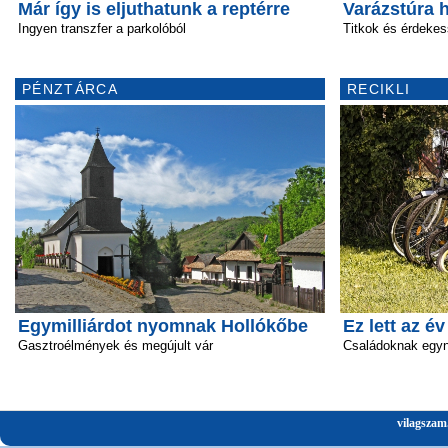
Már így is eljuthatunk a reptérre
Varázstúra 
Ingyen transzfer a parkolóból
Titkok és érdekes
PÉNZTÁRCA
RECIKLI
Egymilliárdot nyomnak Hollókőbe
Ez lett az é
Gasztroélmények és megújult vár
Családoknak egyn
vilagszam