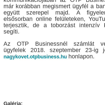
már korábban megismert ügyfél a ban
együtt szerepel majd. A figyelem
elsősorban online felületeken, YouT
terjesztik, de a toborzást intenzí
segíti.
Az OTP Businessnél számlát vez
ügyfelek 2018. szeptember 23-ig j
honlapon.
nagykovet.otpbusiness.hu
Galéria: