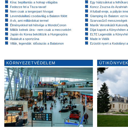
Kína: bepillantás a holnap világába
Egy hátizsákkal a felhőkarc
Fedezze fel a Tisza-tavat!
Koncz Zsuzsa és Azahriah
Nem csak a tengerpart hívogat
A futball ereje, a pályán inn
Levendulaillatú csodavilág a Balaton fölött
Glamping és Balaton: ezt ke
A vb, ami milliárdokat termel
Szarvasűző messzeségek
Élményekkel teli hétvége a MondoConon
Marék Veronikától Kukorell
Milliók kelnek útra - nem csak a meccsekért
Díjat kapott a Könyvhéten
Japán és Korea beköltözik a Hungexpóra
ELTE Legendák a Könyvhé
Átalakult a sportzóna
Made in Vidék
Villák, legendák: időutazás a Balatonon
Ezüstöt nyert a Kodolányi
KÖRNYEZETVÉDELEM
ÚTIKÖNYVEK