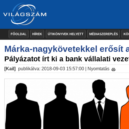
FŐOLDAL
HÍREK
ÚTIKÖNYVEK HELYETT
MÉDIASZEREPLÉS
KÖ
Márka-nagykövetekkel erősít 
Pályázatot írt ki a bank vállalati vez
[Kail]
publikálva: 2018-09-03 15:57:00 |
Nyomtatás