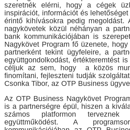
szeretnék elérni, hogy a cégek üzl
inspirációt, információt és lehetősége
érintő kihívásokra pedig megoldást
nagykövetek közül néhányan a partn
bank kommunikációjában is szerepe
Nagykövet Program fő üzenete, hogy
partnerként tekint ügyfeleire, a part
együttgondolkodást, értékteremtést is 
céljuk az sem, hogy a közös mu
finomítani, fejleszteni tudják szolgált
Csonka Tibor, az OTP Business ügyvez
Az OTP Business Nagykövet Progra
is a partnerségre épül, hiszen a kivál
számos platformon terveznek
együttműködést. A programsor
kommunikációjában az OTP Busine