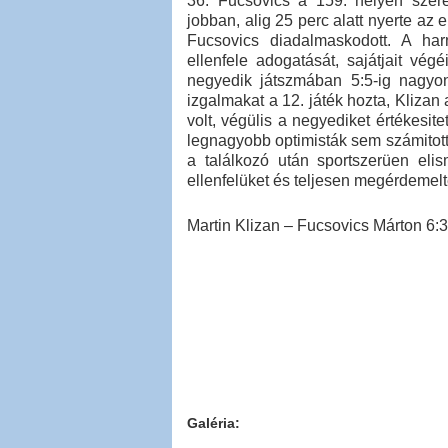
36. Fucsovics a 159. helyen szere
jobban, alig 25 perc alatt nyerte az
Fucsovics diadalmaskodott. A har
ellenfele adogatását, sajátjait végé
negyedik játszmában 5:5-ig nagyo
izgalmakat a 12. játék hozta, Kliza
volt, végülis a negyediket értékesit
legnagyobb optimisták sem számitott
a találkozó után sportszerüen eli
ellenfelüket és teljesen megérdemelt
Martin Klizan – Fucsovics Márton 6:3,
Galéria: