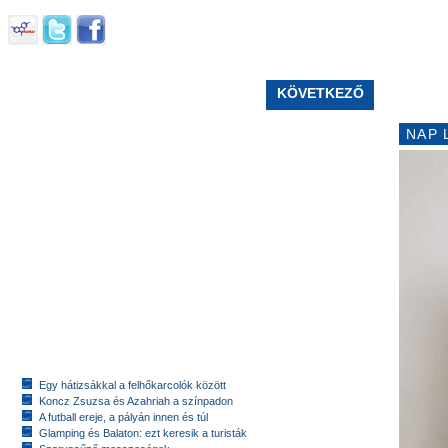
KÖVETKEZŐ
NAP 
Egy hátizsákkal a felhőkarcolók között
Koncz Zsuzsa és Azahriah a színpadon
A futball ereje, a pályán innen és túl
Glamping és Balaton: ezt keresik a turisták