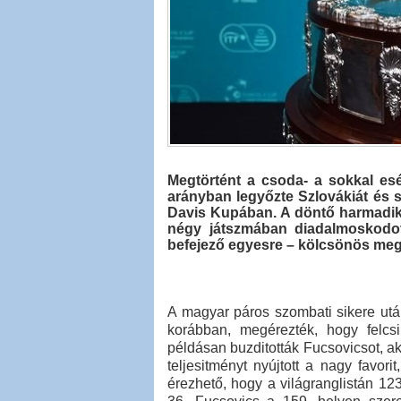
Megtörtént a csoda- a sokkal es
arányban legyőzte Szlovákiát és s
Davis Kupában. A döntő harmadik 
négy játszmában diadalmoskodott
befejező egyesre – kölcsönös megá
A magyar páros szombati sikere utá
korábban, megérezték, hogy felcsi
példásan buzditották Fucsovicsot, a
teljesitményt nyújtott a nagy favori
érezhető, hogy a világranglistán 123