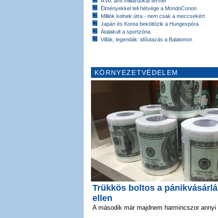
A vb, ami milliárdokat termel
Élményekkel teli hétvége a MondoConon
Milliók kelnek útra - nem csak a meccsekért
Japán és Korea beköltözik a Hungexpóra
Átalakult a sportzóna
Villák, legendák: időutazás a Balatonon
KÖRNYEZETVÉDELEM
Trükkös boltos a pánikvásárl
ellen
A második már majdnem harmincszor annyi