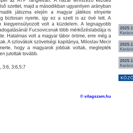
pel az ATP ranglétrán. A hazai teniszező kezdett
 első szettet, majd a másodikban ugyanilyen arányban
madik játszma elején a magyar játékos elnyerte
ig biztosan nyerte, igy ez a szett is az övé lett. A
n kiegyensúlyozott volt a küzdelem. A legnagyobb
2025.1
n adogatásánál Fucsovicsnak több mérkőzéslabdája is
Karács
ette. Hatalmas volt a magyar tábor öröme, erre még a
ak. A szlovákok szövetségi kapitánya, Miloslav Mecir
2025.1
smerte, hogy a magyarok jobbak voltak, meglepték
Karács
en jutottak tovább.
2025.1
Karács
 3:6, 3:6,5:7
KÖZ
© vilagszam.hu