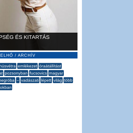
PSÉG ÉS KITARTÁS
ELHŐ / ARCHÍV
húsvétra
emlékezet
óraátállítást
at
pozsonyban
fucsovics
magyar
negróba
–
vadászati
lépett
világ
több
yokban