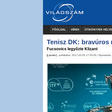
FŐOLDAL
HÍREK
ÚTIKÖNYVEK HELY
Tenisz DK: bravúros
Fucsovics legyőzte Klizant
[j.protic]
publikálva: 2017-02-05 17:05:00 |
Nyomtatás