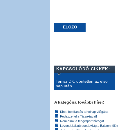
ELŐZŐ
KAPCSOLÓDÓ CIKKEK:
Tenisz DK: döntetlen az első
nap után
A kategória további hírei:
Kína: bepillantás a holnap világába
Fedezze fel a Tisza-tavat!
Nem csak a tengerpart hívogat
Levendulaillatú csodavilág a Balaton fölött