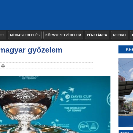
ETT
MÉDIASZEREPLÉS
KÖRNYEZETVÉDELEM
PÉNZTÁRCA
RECIKLI
 magyar győzelem
KE