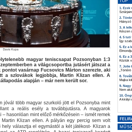
TOP
1. Ezek
Sztárjain
2. Tönk
Hiányzó
3. A lel
Készen á
4. 5 tut
Így szab
5. Ez a 
Davis Kupa
Elmondju
6. Ez a 
élytelenebb magyar teniscsapat Pozsonyban 1:3
Köztük 
zeptemberben a világcsoportba jutásért játszat a
7. Joli
pontot vasárnap Fucsovics Márton szerezte, aki
„Történt
 a szlovákok legjobbja, Martin Klizan ellen. A
8. Tová
Majka kib
llapodás alapján – már nem került sor.
9. Nagy
Nem akár
10. Öng
A királyi
n jóvál több magyar szurkoló jött el Pozsonyba mint
llant a reális esély a továbbjutásra. A magyarok
ki – hasonlóan mint előző mérkőzésein – ismét remek
t, Martin Klizan ellen. A pályán egy percig sem volt
 hely választja el egymástól a két játékost- Klizan a
MŰS