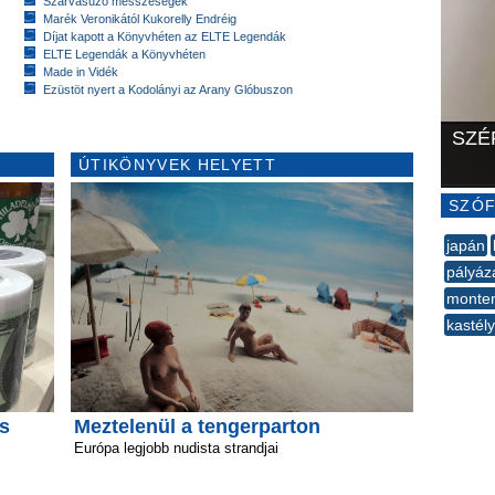
Szarvasűző messzeségek
Marék Veronikától Kukorelly Endréig
Díjat kapott a Könyvhéten az ELTE Legendák
ELTE Legendák a Könyvhéten
Made in Vidék
Ezüstöt nyert a Kodolányi az Arany Glóbuszon
SZÉ
ÚTIKÖNYVEK HELYETT
SZÓF
japán
pályáz
monte
kastél
--
ás
Meztelenül a tengerparton
Európa legjobb nudista strandjai