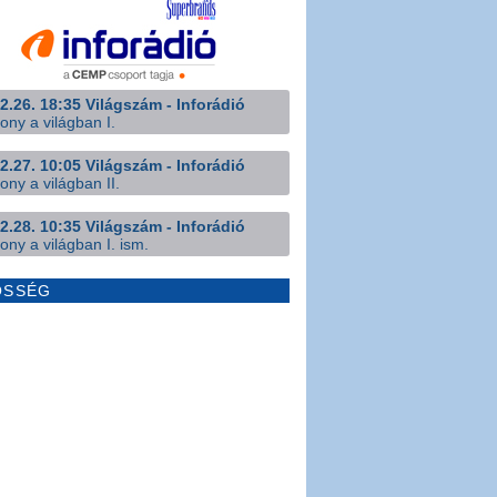
2.26. 18:35 Világszám - Inforádió
ony a világban I.
2.27. 10:05 Világszám - Inforádió
ony a világban II.
2.28. 10:35 Világszám - Inforádió
ony a világban I. ism.
ÖSSÉG