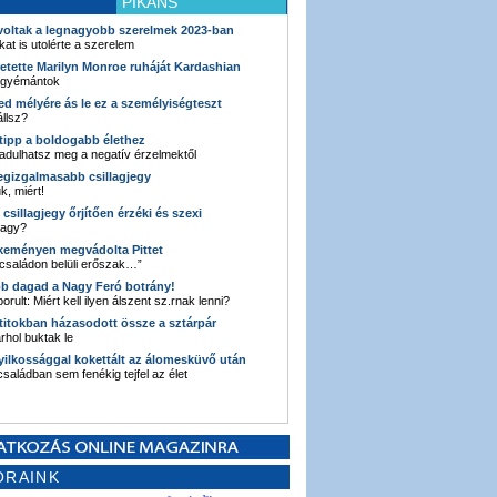
PIKÁNS
 voltak a legnagyobb szerelmek 2023-ban
kat is utolérte a szerelem
retette Marilyn Monroe ruháját Kardashian
 gyémántok
ked mélyére ás le ez a személyiségteszt
llsz?
i tipp a boldogabb élethez
adulhatsz meg a negatív érzelmektől
legizgalmasabb csillagjegy
k, miért!
3 csillagjegy őrjítően érzéki és szexi
vagy?
e keményen megvádolta Pittet
 családon belüli erőszak…”
bb dagad a Nagy Feró botrány!
orult: Miért kell ilyen álszent sz.rnak lenni?
 titokban házasodott össze a sztárpár
hol buktak le
yilkossággal kokettált az álomesküvő után
 családban sem fenékig tejfel az élet
ORAINK