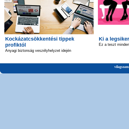
Kockázatcsökkentési tippek
Ki a legsik
profiktól
Ez a teszt minden 
Anyagi biztonság veszélyhelyzet idején
vilagszam