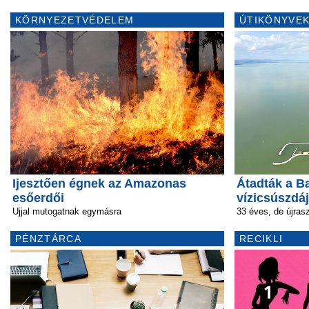
KÖRNYEZETVÉDELEM
ÚTIKÖNYVEK
Ijesztően égnek az Amazonas
Átadták a B
esőerdői
vízicsúszdáj
Ujjal mutogatnak egymásra
33 éves, de újras
PÉNZTÁRCA
RECIKLI