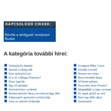
KAPCSOLÓDÓ CIKKEK:
Bővítik a térfigyelő rendszert
Budán
A kategória további hírei:
Szépség és kitartás
A magyar Miley Cryus
Ilyenek a viking nők
A királyi szerető
Ezer gyönyörű arc
Nomen est omen
Ki is az a Megan Ramsey?
Bono kisebbik lánya
Roxy ügynök
A Fekete párduc
Egy nő darabjai
Hova tűnt Jenn Proske?
Nemzeti kincs született
Megtalálták a nagy szerep
Bomba idomok! Nina a természet lágy ölén
Az egyik gyűrű az övé
A Baywatch gyönyörű színésznője
Nem egy félős alkat
Juno az istenek királynője
A beavatott