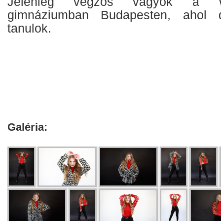
Jelenleg végzős vagyok a 
gimnáziumban Budapesten, ahol 
tanulok.
Galéria: