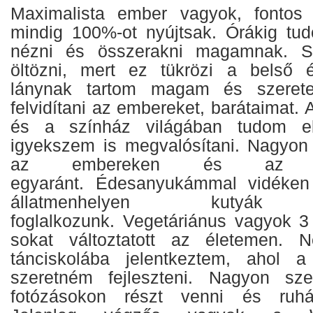
Maximalista ember vagyok, fontos
mindig 100%-ot nyújtsak. Órákig tud
nézni és összerakni magamnak. S
öltözni, mert ez tükrözi a belső
lánynak tartom magam és szeretem
felvidítani az embereket, barátaimat.
és a színház világában tudom el
igyekszem is megvalósítani. Nagyon 
az embereken és az ál
egyaránt. Édesanyukámmal vidéken
állatmenhelyen kutyák g
foglalkozunk. Vegetáriánus vagyok 
sokat változtatott az életemen
tánciskolába jelentkeztem, ahol 
szeretném fejleszteni. Nagyon szer
fotózásokon részt venni és ruhák