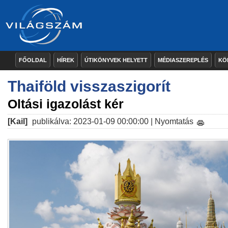
FŐOLDAL
HÍREK
ÚTIKÖNYVEK HELYETT
MÉDIASZEREPLÉS
KÖ
Thaiföld visszaszigorít
Oltási igazolást kér
[Kail]
publikálva: 2023-01-09 00:00:00 |
Nyomtatás