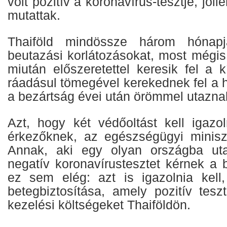
volt pozitív a koronavírus-tesztje, jól
mutattak.
Thaiföld mindössze három hónapj
beutazási korlátozásokat, most mégis 
miután előszeretettel keresik fel a kí
ráadásul tömegével kerekednek fel a h
a bezártság évei után örömmel utaznak
Azt, hogy két védőoltást kell igazol
érkezőknek, az egészségügyi miniszt
Annak, aki egy olyan országba uta
negatív koronavírustesztet kérnek a
ez sem elég: azt is igazolnia kell
betegbiztosítása, amely pozitív tesz
kezelési költségeket Thaiföldön.