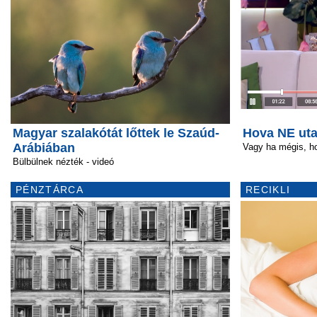
Magyar szalakótát lőttek le Szaúd-
Hova NE uta
Arábiában
Vagy ha mégis, h
Bülbülnek nézték - videó
PÉNZTÁRCA
RECIKLI