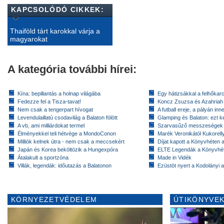
KAPCSOLÓDÓ CIKKEK:
Thaiföld tárt karokkal várja a
magyarokat
A kategória további hírei:
Kína: bepillantás a holnap világába
Egy hátizsákkal a felhőkarc
Fedezze fel a Tisza-tavat!
Koncz Zsuzsa és Azahriah
Nem csak a tengerpart hívogat
A futball ereje, a pályán inn
Levendulaillatú csodavilág a Balaton fölött
Glamping és Balaton: ezt ke
A vb, ami milliárdokat termel
Szarvasűző messzeségek
Élményekkel teli hétvége a MondoConon
Marék Veronikától Kukorell
Milliók kelnek útra - nem csak a meccsekért
Díjat kapott a Könyvhéten
Japán és Korea beköltözik a Hungexpóra
ELTE Legendák a Könyvhé
Átalakult a sportzóna
Made in Vidék
Villák, legendák: időutazás a Balatonon
Ezüstöt nyert a Kodolányi
KÖRNYEZETVÉDELEM
ÚTIKÖNYVEK