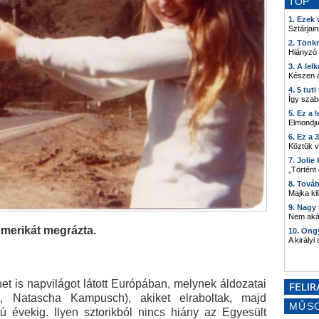
TOP
1. Ezek
Sztárjain
2. Tönk
Hiányzó
3. A lel
Készen á
4. 5 tut
Így szab
5. Ez a 
Elmondju
6. Ez a 
Köztük 
7. Joli
„Történt
8. Tová
Majka kib
9. Nagy
Nem akár
 Amerikát megrázta.
10. Öng
A királyi
et is napvilágot látott Európában, melynek áldozatai
tzl, Natascha Kampusch), akiket elraboltak, majd
MŰS
zú évekig. Ilyen sztorikból nincs hiány az Egyesült