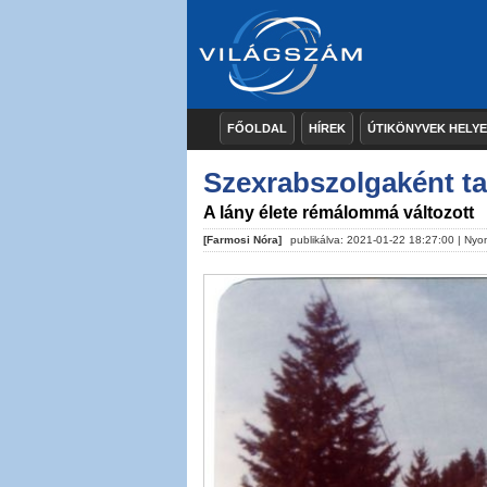
FŐOLDAL
HÍREK
ÚTIKÖNYVEK HELY
Szexrabszolgaként ta
A lány élete rémálommá változott
[Farmosi Nóra]
publikálva: 2021-01-22 18:27:00 |
Nyo