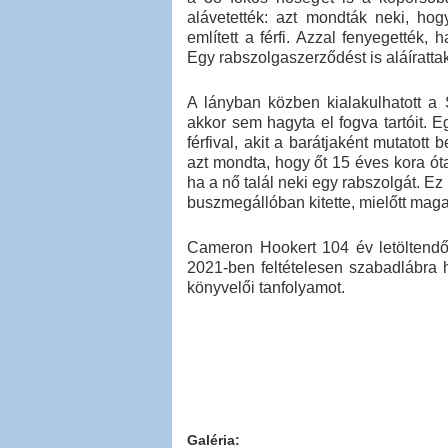
alávetették: azt mondták neki, ho
említett a férfi. Azzal fenyegették,
Egy rabszolgaszerződést is aláírattak
A lányban közben kialakulhatott a 
akkor sem hagyta el fogva tartóit. 
férfival, akit a barátjaként mutatott b
azt mondta, hogy őt 15 éves kora óta 
ha a nő talál neki egy rabszolgát. Ez 
buszmegállóban kitette, mielőtt maga 
Cameron Hookert 104 év letöltendő 
2021-ben feltételesen szabadlábra 
könyvelői tanfolyamot.
Galéria: