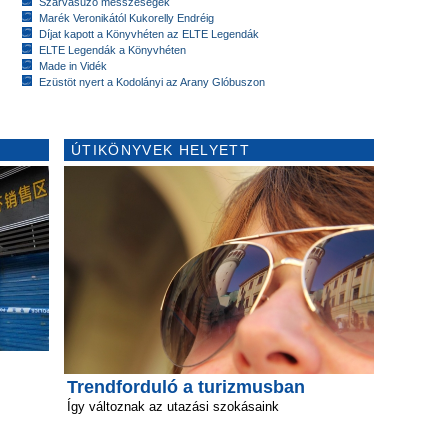
Szarvasűző messzeségek
Marék Veronikától Kukorelly Endréig
Díjat kapott a Könyvhéten az ELTE Legendák
ELTE Legendák a Könyvhéten
Made in Vidék
Ezüstöt nyert a Kodolányi az Arany Glóbuszon
ÚTIKÖNYVEK HELYETT
Trendforduló a turizmusban
Így változnak az utazási szokásaink