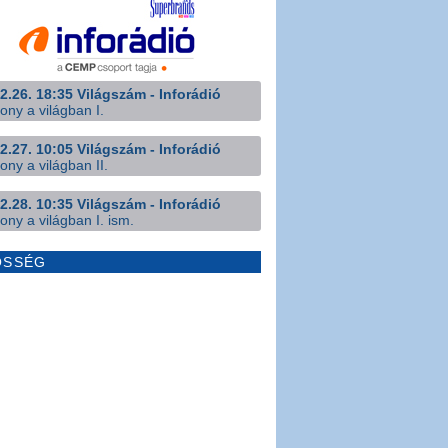
2.26. 18:35 Világszám - Inforádió
ony a világban I.
2.27. 10:05 Világszám - Inforádió
ony a világban II.
2.28. 10:35 Világszám - Inforádió
ony a világban I. ism.
ÖSSÉG