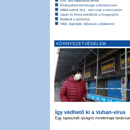
A vb, ami milliárdokat termel
Élményekkel teli hétvége a MondoConon
Milliók kelnek útra - nem csak a meccsekért
Japán és Korea beköltözik a Hungexpóra
Átalakult a sportzóna
Villák, legendák: időutazás a Balatonon
KÖRNYEZETVÉDELEM
Így védhető ki a Vuhan-vírus
Egy tapasztalt újságíró mindennapi tanácsai