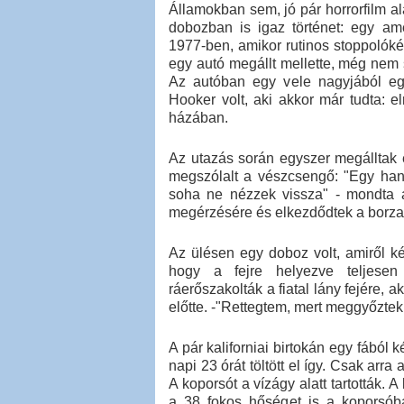
Államokban sem, jó pár horrorfilm al
dobozban is igaz történet: egy ame
1977-ben, amikor rutinos stoppolókén
egy autó megállt mellette, még nem s
Az autóban egy vele nagyjából egy
Hooker volt, aki akkor már tudta: el
házában.
Az utazás során egyszer megálltak 
megszólalt a vészcsengő: "Egy han
soha ne nézzek vissza" - mondta 
megérzésére és elkezdődtek a borza
Az ülésen egy doboz volt, amiről ké
hogy a fejre helyezve teljesen 
ráerőszakolták a fiatal lány fejére, a
előtte. -"Rettegtem, mert meggyőztek
A pár kaliforniai birtokán egy fából 
napi 23 órát töltött el így. Csak arr
A koporsót a vízágy alatt tartották. A
a 38 fokos hőséget is a koporsóba