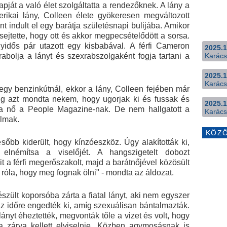
apját a való élet szolgáltatta a rendezőknek. A lány a
rikai lány, Colleen élete gyökeresen megváltozott
t indult el egy barátja születésnapi bulijába. Amikor
ejtette, hogy ott és akkor megpecsételődött a sorsa.
idős pár utazott egy kisbabával. A férfi Cameron
2025.1
rabolja a lányt és szexrabszolgaként fogja tartani a
Karács
2025.1
Karács
egy benzinkútnál, ekkor a lány, Colleen fejében már
g azt mondta nekem, hogy ugorjak ki és fussak és
2025.1
a nő a People Magazine-nak. De nem hallgatott a
Karács
lmak.
KÖZ
sőbb kiderült, hogy kínzóeszköz. Úgy alakították ki,
elnémítsa a viselőjét. A hangszigetelt dobozt
kit a férfi megerőszakolt, majd a barátnőjével közösült
 róla, hogy meg fognak ölni" - mondta az áldozat.
készült koporsóba zárta a fiatal lányt, aki nem egyszer
a az időre engedték ki, amíg szexuálisan bántalmazták.
 lányt éheztették, megvonták tőle a vizet és volt, hogy
 zárva kellett elviselnie. Közben agymosásnak is