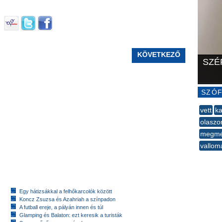
KÖVETKEZŐ
SZÉ
SZÓF
vett
k
olaszo
megmé
vallom
--
Egy hátizsákkal a felhőkarcolók között
Koncz Zsuzsa és Azahriah a színpadon
A futball ereje, a pályán innen és túl
Glamping és Balaton: ezt keresik a turisták