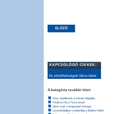
ELŐZŐ
KAPCSOLÓDÓ CIKKEK:
Az elnökfeleségek titkos élete
A kategória további hírei:
Kína: bepillantás a holnap világába
Fedezze fel a Tisza-tavat!
Nem csak a tengerpart hívogat
Levendulaillatú csodavilág a Balaton fölött