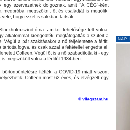
gy egy szervezetnek dolgoznak, amit "A CÉG"-ként
 ha megpróbál megszökni, őt és családját is megölik.
 vele, hogy ezzel is sakkban tartsák.
Stockholm-szindróma: amikor lehetősége lett volna,
Egy alkalommal kiengedték: meglátogatták a szüleit a
NAP 
e. Végül a pár szakításakor a nő feljelentette a férfit,
tartotta fogva, és csak azzal a feltétellel engedte el,
lehetett Colleen. Végül őt is a nő szabadította ki - egy
is megszökött volna a férfitől 1984-ben.
börtönbüntetésre ítélték, a COVID-19 miatt viszont
helyezhetik. Colleen most 62 éves, és elvégzett egy
© vilagszam.hu