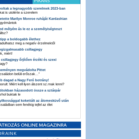
PIKÁNS
 voltak a legnagyobb szerelmek 2023-ban
kat is utolérte a szerelem
retette Marilyn Monroe ruháját Kardashian
 gyémántok
ked mélyére ás le ez a személyiségteszt
llsz?
i tipp a boldogabb élethez
adulhatsz meg a negatív érzelmektől
legizgalmasabb csillagjegy
k, miért!
3 csillagjegy őrjítően érzéki és szexi
vagy?
e keményen megvádolta Pittet
 családon belüli erőszak…”
bb dagad a Nagy Feró botrány!
orult: Miért kell ilyen álszent sz.rnak lenni?
 titokban házasodott össze a sztárpár
hol buktak le
yilkossággal kokettált az álomesküvő után
 családban sem fenékig tejfel az élet
ORAINK