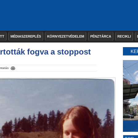
ETT
MÉDIASZEREPLÉS
KÖRNYEZETVÉDELEM
PÉNZTÁRCA
RECIKLI
rtották fogva a stoppost
KE
mtatás