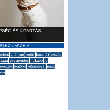
PSÉG ÉS KITARTÁS
ELHŐ / ARCHÍV
amiont
ahányan
repüli
használt
ország
rszág
vírusmentes
halkabb
te
rgezték
legtöbb
kitüntetését
miatt
ása