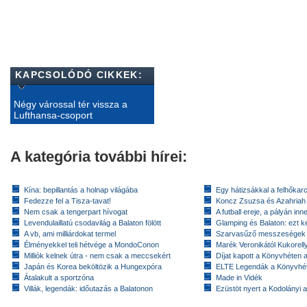
KAPCSOLÓDÓ CIKKEK:
Négy várossal tér vissza a
Lufthansa-csoport
A kategória további hírei:
Kína: bepillantás a holnap világába
Egy hátizsákkal a felhőkarc
Fedezze fel a Tisza-tavat!
Koncz Zsuzsa és Azahriah
Nem csak a tengerpart hívogat
A futball ereje, a pályán inn
Levendulaillatú csodavilág a Balaton fölött
Glamping és Balaton: ezt ke
A vb, ami milliárdokat termel
Szarvasűző messzeségek
Élményekkel teli hétvége a MondoConon
Marék Veronikától Kukorell
Milliók kelnek útra - nem csak a meccsekért
Díjat kapott a Könyvhéten
Japán és Korea beköltözik a Hungexpóra
ELTE Legendák a Könyvhé
Átalakult a sportzóna
Made in Vidék
Villák, legendák: időutazás a Balatonon
Ezüstöt nyert a Kodolányi