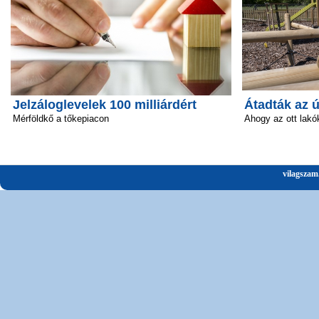
Jelzáloglevelek 100 milliárdért
Átadták az 
Mérföldkő a tőkepiacon
Ahogy az ott lakó
vilagszam