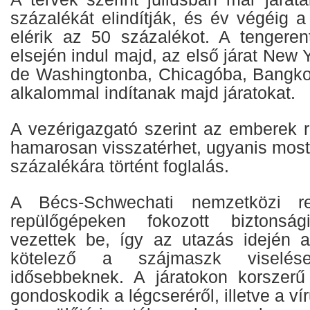
százalékát elindítják, és év végéig 
elérik az 50 százalékot. A tengerent
elsején indul majd, az első járat New 
de Washingtonba, Chicagóba, Bangko
alkalommal indítanak majd járatokat.
A vezérigazgató szerint az emberek r
hamarosan visszatérhet, ugyanis most
százalékára történt foglalás.
A Bécs-Schwechati nemzetközi r
repülőgépeken fokozott biztonság
vezettek be, így az utazás idején 
kötelező a szájmaszk viselé
idősebbeknek. A járatokon korszerű
gondoskodik a légcseréről, illetve a ví