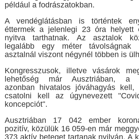
például a fodrászatokban.
A vendéglátásban is történtek en
éttermek a jelenlegi 23 óra helyett 
nyitva tarthatnak. Az asztalok kö
legalább egy méter távolságnak k
asztalnál viszont négynél többen is ül
Kongresszusok, illetve vásárok meg
lehetőség már Ausztriában, a r
azonban hivatalos jóváhagyás kell,
csatolni kell az úgynevezett "Cov
koncepciót".
Ausztriában 17 042 ember koronaví
pozitív, közülük 16 059-en már meggy
373 aktív beteget tartanak nyilván. A 