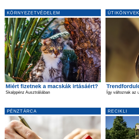
KÖRNYEZETVÉDELEM
ÚTIKÖNYVEK
Miért fizetnek a macskák irtásáért?
Trendfordul
Skalppénz Ausztráliában
Így változnak az 
PÉNZTÁRCA
RECIKLI