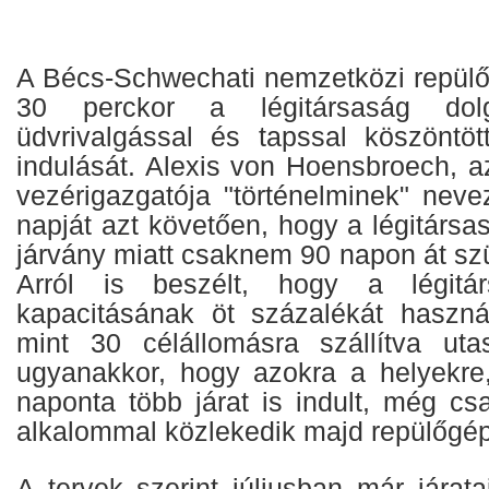
A Bécs-Schwechati nemzetközi repülőt
30 perckor a légitársaság dolg
üdvrivalgással és tapssal köszöntöt
indulását. Alexis von Hoensbroech, az
vezérigazgatója "történelminek" neve
napját azt követően, hogy a légitársa
járvány miatt csaknem 90 napon át szün
Arról is beszélt, hogy a légitár
kapacitásának öt százalékát haszná
mint 30 célállomásra szállítva uta
ugyanakkor, hogy azokra a helyekre
naponta több járat is indult, még cs
alkalommal közlekedik majd repülőgép
A tervek szerint júliusban már járat