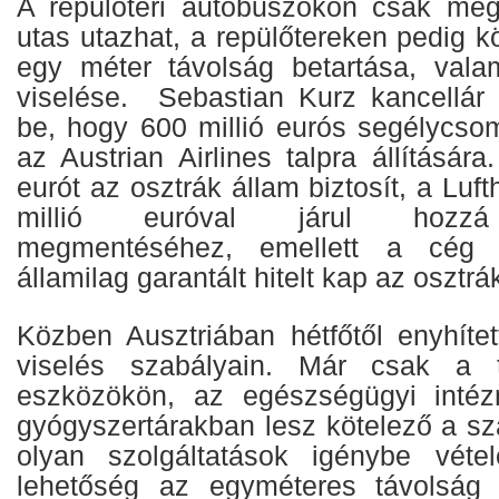
A repülőtéri autóbuszokon csak meg
utas utazhat, a repülőtereken pedig k
egy méter távolság betartása, vala
viselése. Sebastian Kurz kancellár 
be, hogy 600 millió eurós segélycsom
az Austrian Airlines talpra állítására
eurót az osztrák állam biztosít, a Luf
millió euróval járul hozzá 
megmentéséhez, emellett a cég 
államilag garantált hitelt kap az osztrá
Közben Ausztriában hétfőtől enyhíte
viselés szabályain. Már csak a t
eszközökön, az egészségügyi inté
gyógyszertárakban lesz kötelező a sz
olyan szolgáltatások igénybe vétel
lehetőség az egyméteres távolság b