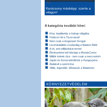
Karácsony másképp: szerte a
világon!
A kategória további hírei:
Kína: bepillantás a holnap világába
Fedezze fel a Tisza-tavat!
Nem csak a tengerpart hívogat
Levendulaillatú csodavilág a Balaton fölött
A vb, ami milliárdokat termel
Élményekkel teli hétvége a MondoConon
Milliók kelnek útra - nem csak a meccsekért
Japán és Korea beköltözik a Hungexpóra
Átalakult a sportzóna
Villák, legendák: időutazás a Balatonon
KÖRNYEZETVÉDELEM