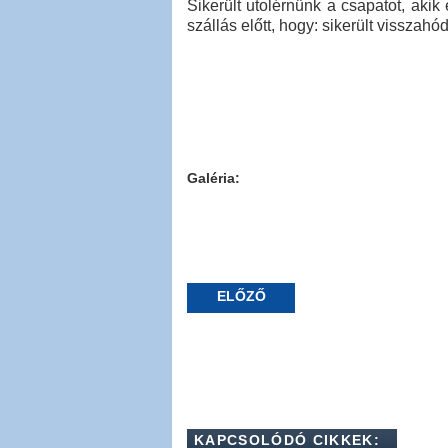
Sikerült utolérnünk a csapatot, aki
szállás előtt, hogy: sikerült visszahó
Galéria:
ELŐZŐ
KAPCSOLÓDÓ CIKKEK: