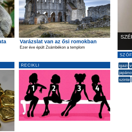
SZÉ
ata
Varázslat van az ősi romokban
Ezer éve épült Zsámbékon a templom
SZÓF
RECIKLI
igazi
v
japáno
szinte
--