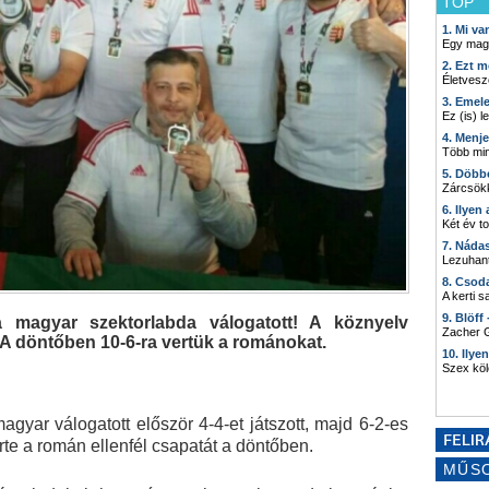
TOP
1. Mi v
Egy mag
2. Ezt m
Életvesz
3. Emel
Ez (is) l
4. Menj
Több min
5. Döbb
Zárcsökk
6. Ilyen
Két év t
7. Náda
Lezuhant
8. Csod
A kerti 
9. Blöff
a magyar szektorlabda válogatott! A köznyelv
Zacher G
 A döntőben 10-6-ra vertük a románokat.
10. Ilye
Szex kö
gyar válogatott először 4-4-et játszott, majd 6-2-es
te a román ellenfél csapatát a döntőben.
MŰS