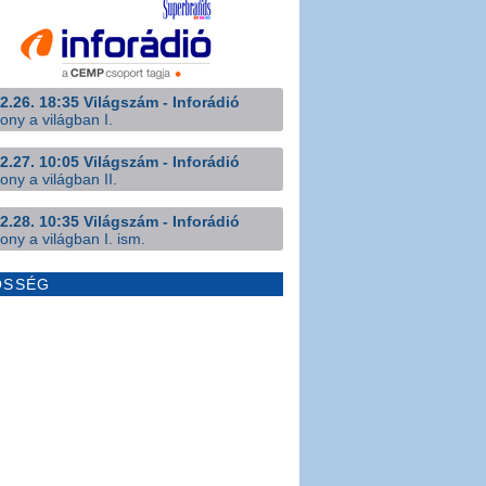
2.26. 18:35 Világszám - Inforádió
ony a világban I.
2.27. 10:05 Világszám - Inforádió
ony a világban II.
2.28. 10:35 Világszám - Inforádió
ony a világban I. ism.
ÖSSÉG