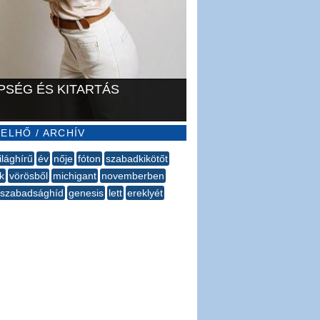
PSÉG ÉS KITARTÁS
ELHŐ / ARCHÍV
ilághírű
év
nője
fóton
szabadkikötőt
k
vörösből
michigant
novemberben
szabadsághíd
genesis
lett
ereklyét