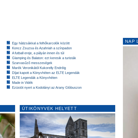
NAP 
Egy hátizsákkal a felhőkarcolók között
Koncz Zsuzsa és Azahriah a színpadon
A futball ereje, a pályán innen és túl
Glamping és Balaton: ezt keresik a turisták
Szarvasűző messzeségek
Marék Veronikától Kukorelly Endréig
Díjat kapott a Könyvhéten az ELTE Legendák
ELTE Legendák a Könyvhéten
Made in Vidék
Ezüstöt nyert a Kodolányi az Arany Glóbuszon
ÚTIKÖNYVEK HELYETT