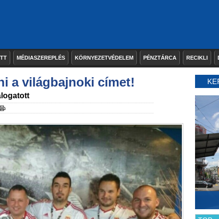
ETT
MÉDIASZEREPLÉS
KÖRNYEZETVÉDELEM
PÉNZTÁRCA
RECIKLI
ni a világbajnoki címet!
KE
logatott