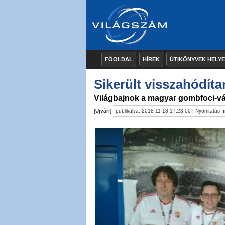
FŐOLDAL
HÍREK
ÚTIKÖNYVEK HELY
Sikerült visszahódíta
Világbajnok a magyar gombfoci-vá
[Ujvári]
publikálva: 2018-11-18 17:23:00 |
Nyomtatás