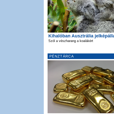
Kihalóban Ausztrália jelképáll
Szól a vészharang a koalákért
PÉNZTÁRCA