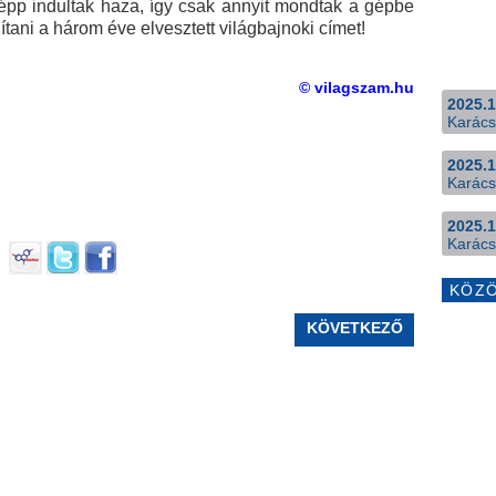
k épp indultak haza, így csak annyit mondtak a gépbe
dítani a három éve elvesztett világbajnoki címet!
© vilagszam.hu
2025.1
Karács
2025.1
Karács
2025.1
Karács
KÖZ
KÖVETKEZŐ