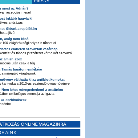
PIKÁNS
an most az Adrián?
yar recepciós mesél
ost inkább hagyja ki!
élyes a túrázás
etes ülések a repülőkön
ehet a jövő
en, amíg nem késő
t 100 világörökségi helyszín tűnhet el
enetes emberek szavaztak vasárnap
entést és táncos játszóteret kért a két szavazó
 az amish szex
ombolás után csak a férj
s Tamás barátom emlékére
 a műrepülő világbajnok
anövény válthatja ki az antibiotikumokat
sarkantyúka a 2013-as esztendő gyógynövénye
 - Nem lehet méregteleníteni a testünket
ábor toxikológus elmondja az igazat
n az eszkimószex
lcsönbe
ORAINK