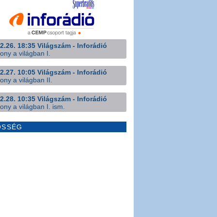
2.26. 18:35 Világszám - Inforádió
ony a világban I.
2.27. 10:05 Világszám - Inforádió
ony a világban II.
2.28. 10:35 Világszám - Inforádió
ony a világban I. ism.
ÖSSÉG