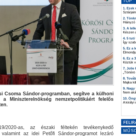
TOP
1. Ezek
Sztárjain
2. Tönk
Hiányzó
3. A lel
Készen á
4. 5 tut
Így szab
5. Ez a 
Elmondju
6. Ez a 
Köztük 
7. Joli
„Történt
8. Tová
Majka kib
9. Nagy
Nem akár
ösi Csoma Sándor-programban, segítve a külhoni
a Miniszterelnökség nemzetpolitikáért felelős
10. Öng
A királyi
ten.
9/2020-as, az északi féltekén tevékenykedő
MŰS
 valamint az idei Petőfi Sándor-programot lezáró