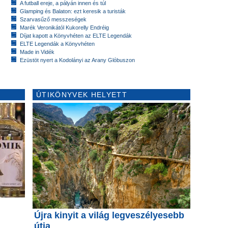
A futball ereje, a pályán innen és túl
Glamping és Balaton: ezt keresik a turisták
Szarvasűző messzeségek
Marék Veronikától Kukorelly Endréig
Díjat kapott a Könyvhéten az ELTE Legendák
ELTE Legendák a Könyvhéten
Made in Vidék
Ezüstöt nyert a Kodolányi az Arany Glóbuszon
ÚTIKÖNYVEK HELYETT
Újra kinyit a világ legveszélyesebb
útja