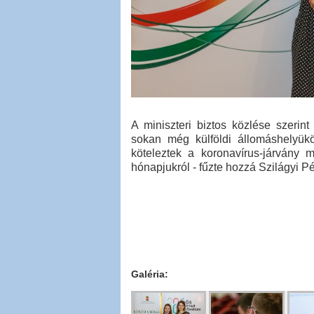
A miniszteri biztos közlése szerin
sokan még külföldi állomáshelyük
köteleztek a koronavírus-járvány 
hónapjukról - fűzte hozzá Szilágyi Pé
Galéria: