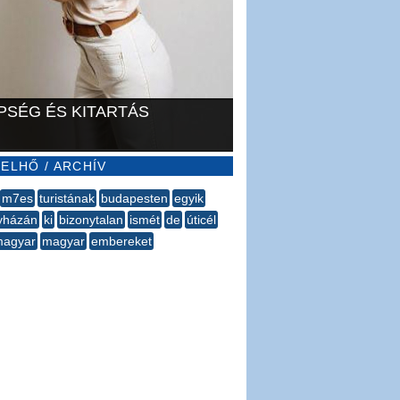
PSÉG ÉS KITARTÁS
ELHŐ / ARCHÍV
m7es
turistának
budapesten
egyik
yházán
ki
bizonytalan
ismét
de
úticél
agyar
magyar
embereket