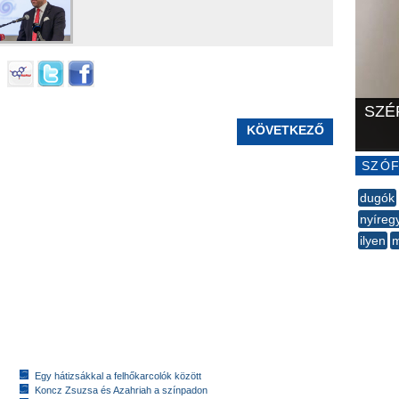
SZÉ
KÖVETKEZŐ
SZÓF
dugók
nyíreg
ilyen
m
--
Egy hátizsákkal a felhőkarcolók között
Koncz Zsuzsa és Azahriah a színpadon