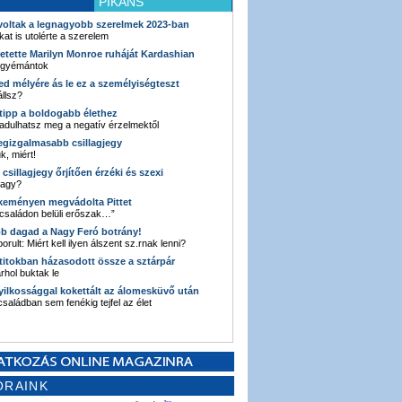
PIKÁNS
 voltak a legnagyobb szerelmek 2023-ban
kat is utolérte a szerelem
retette Marilyn Monroe ruháját Kardashian
 gyémántok
ked mélyére ás le ez a személyiségteszt
llsz?
i tipp a boldogabb élethez
adulhatsz meg a negatív érzelmektől
legizgalmasabb csillagjegy
k, miért!
3 csillagjegy őrjítően érzéki és szexi
vagy?
e keményen megvádolta Pittet
 családon belüli erőszak…”
bb dagad a Nagy Feró botrány!
orult: Miért kell ilyen álszent sz.rnak lenni?
 titokban házasodott össze a sztárpár
hol buktak le
yilkossággal kokettált az álomesküvő után
 családban sem fenékig tejfel az élet
ORAINK