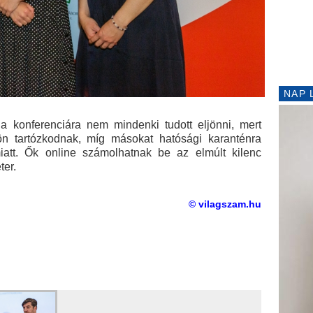
NAP 
t a konferenciára nem mindenki tudott eljönni, mert
ön tartózkodnak, míg másokat hatósági karanténra
miatt. Ők online számolhatnak be az elmúlt kilenc
ter.
© vilagszam.hu