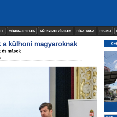
ETT
MÉDIASZEREPLÉS
KÖRNYEZETVÉDELEM
PÉNZTÁRCA
RECIKLI
k a külhoni magyaroknak
KE
k és mások