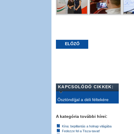
ELŐZŐ
KAPCSOLÓDÓ CIKKEK:
Ösztöndíjjal a déli féltekére
A kategória további hírei:
Kína: bepillantás a holnap világába
Fedezze fel a Tisza-tavat!