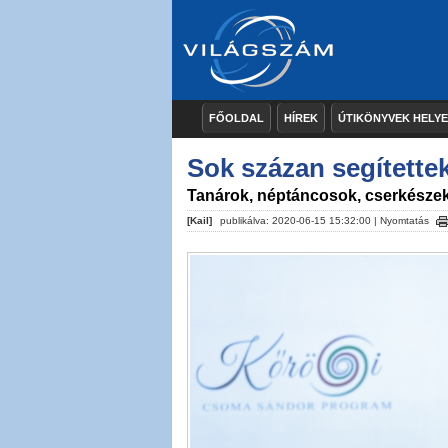
FŐOLDAL
HÍREK
ÚTIKÖNYVEK HELY
Sok százan segítette
Tanárok, néptáncosok, cserkésze
[Kail]
publikálva: 2020-06-15 15:32:00 |
Nyomtatás