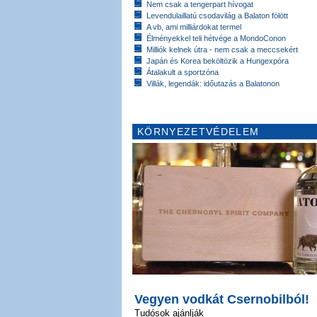
Nem csak a tengerpart hívogat
Levendulaillatú csodavilág a Balaton fölött
A vb, ami milliárdokat termel
Élményekkel teli hétvége a MondoConon
Milliók kelnek útra - nem csak a meccsekért
Japán és Korea beköltözik a Hungexpóra
Átalakult a sportzóna
Villák, legendák: időutazás a Balatonon
KÖRNYEZETVÉDELEM
Vegyen vodkát Csernobilból!
Tudósok ajánlják