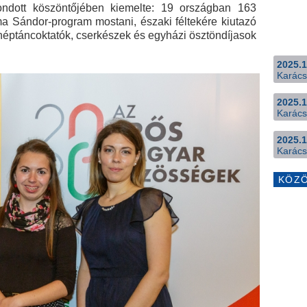
ndott köszöntőjében kiemelte: 19 országban 163
ma Sándor-program mostani, északi féltekére kiutazó
 néptáncoktatók, cserkészek és egyházi ösztöndíjasok
2025.1
Karács
2025.1
Karács
2025.1
Karács
KÖZ