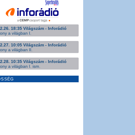
2.26. 18:35 Világszám - Inforádió
ony a világban I.
2.27. 10:05 Világszám - Inforádió
ony a világban II.
2.28. 10:35 Világszám - Inforádió
ony a világban I. ism.
ÖSSÉG