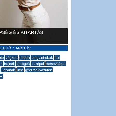
PSÉG ÉS KITARTÁS
ELHŐ / ARCHÍV
pte
végzett
ebben
pingvinfiókák
hol
tt
hajnali
betegek
európai
mesevilágot
ugranak
útra
gyermekvasúton
ek