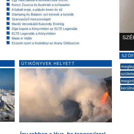
Koncz Zsuzsa és Azahriah a színpadon
A futball ereje, a pályán innen és túl
Glamping és Balaton: ezt keresik a turisták
Szarvasűző messzeségek
Marék Veronikától Kukorelly Endréig
Díjat kapott a Könyvhéten az ELTE Legendák
ELTE Legendák a Könyvhéten
SZÉ
Made in Vidék
Ezüstöt nyert a Kodolányi az Arany Glóbuszon
SZÓF
ÚTIKÖNYVEK HELYETT
megle
születe
megint
kerüln
--