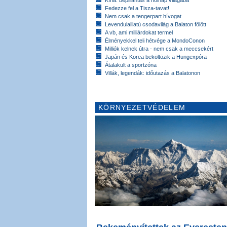
Fedezze fel a Tisza-tavat!
Nem csak a tengerpart hívogat
Levendulaillatú csodavilág a Balaton fölött
A vb, ami milliárdokat termel
Élményekkel teli hétvége a MondoConon
Milliók kelnek útra - nem csak a meccsekért
Japán és Korea beköltözik a Hungexpóra
Átalakult a sportzóna
Villák, legendák: időutazás a Balatonon
KÖRNYEZETVÉDELEM