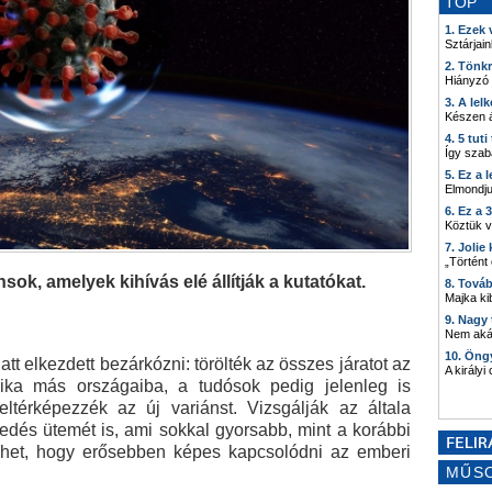
TOP
1. Ezek
Sztárjain
2. Tönk
Hiányzó
3. A lel
Készen á
4. 5 tut
Így szab
5. Ez a 
Elmondju
6. Ez a 
Köztük 
7. Joli
„Történt
sok, amelyek kihívás elé állítják a kutatókat.
8. Tová
Majka kib
9. Nagy
Nem akár
10. Öng
att elkezdett bezárkózni: törölték az összes járatot az
A királyi
ika más országaiba, a tudósok pedig jelenleg is
ltérképezzék az új variánst. Vizsgálják az általa
jedés ütemét is, ami sokkal gyorsabb, mint a korábbi
lehet, hogy erősebben képes kapcsolódni az emberi
MŰS