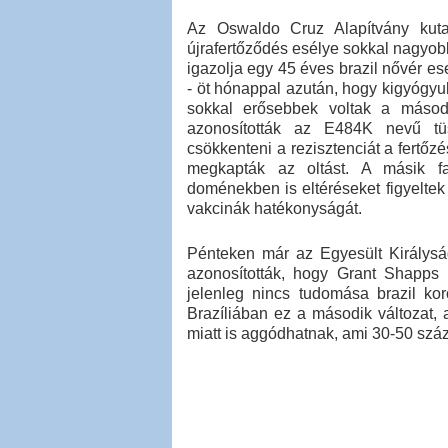
Az Oswaldo Cruz Alapítvány kutat
újrafertőződés esélye sokkal nagyobb
igazolja egy 45 éves brazil nővér es
- öt hónappal azután, hogy kigyógyul
sokkal erősebbek voltak a másodi
azonosították az E484K nevű tüs
csökkenteni a rezisztenciát a fertőz
megkapták az oltást. A másik fa
doménekben is eltéréseket figyeltek
vakcinák hatékonyságát.
Pénteken már az Egyesült Királyság
azonosították, hogy Grant Shapps 
jelenleg nincs tudomása brazil kor
Brazíliában ez a második változat, a
miatt is aggódhatnak, ami 30-50 száza