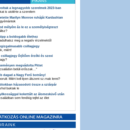
PIKÁNS
 voltak a legnagyobb szerelmek 2023-ban
kat is utolérte a szerelem
retette Marilyn Monroe ruháját Kardashian
 gyémántok
ked mélyére ás le ez a személyiségteszt
llsz?
i tipp a boldogabb élethez
adulhatsz meg a negatív érzelmektől
legizgalmasabb csillagjegy
k, miért!
3 csillagjegy őrjítően érzéki és szexi
vagy?
e keményen megvádolta Pittet
 családon belüli erőszak…”
bb dagad a Nagy Feró botrány!
orult: Miért kell ilyen álszent sz.rnak lenni?
 titokban házasodott össze a sztárpár
hol buktak le
yilkossággal kokettált az álomesküvő után
 családban sem fenékig tejfel az élet
ORAINK