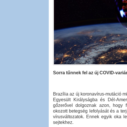
Sorra tűnnek fel az új COVID-varián
Brazília az új koronavírus-mutáció mi
Egyesült Királyságba és Dél-Amer
gőzerővel dolgoznak azon, hogy fe
okozott betegség lefolyását és a ter
vírusváltozatok. Ennek egyik oka 
sejtekhez.