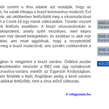
ói szerint a friss adatok azt mutatják, hogy az
, ha valaki elkapja a brazil koronavírus-mutációt. Ezt
ete, aki októberben fertőződött meg a vírusmutációval
t a Covid-19 egy másik változatából. Tünetei viszont
2025.1
k fertőzés esetében. A brazil vírusvariánsban is
Karács
keproteint, amely azért veszélyes, mert képes
ésen már átesett betegekben, és azokban is, akik már
2025.1
Karács
ktor, ami miatt aggódnak, hogy a receptorkötő
 meg a brazil mutációnál, ami szintén csökkentheti a
2025.1
Karács
ban is megjelent a brazil variáns. Órákkal azután
KÖZ
közlekedési miniszter a BBC-nek úgy nyilatkozott:
onavírus-variáns esetről az Egyesült Királyságban.
mi felütötte a fejét, Angliában pedig a kenti variáns
lékkal fertőzőbb, mint a vírus előző változata.
© vilagszam.hu