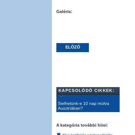
Galéria:
ELŐZŐ
KAPCSOLÓDÓ CIKKEK:
Síelhetünk-e 10 nap múlva
Ausztriában?
A kategória további hírei:
Kína: bepillantás a holnap világába