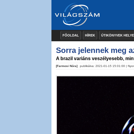
FŐOLDAL
HÍREK
ÚTIKÖNYVEK HELY
Sorra jelennek meg a
A brazil variáns veszélyesebb, mi
[Farmosi Nóra]
publikálva: 2021-01-15 15:01:00 |
Nyo