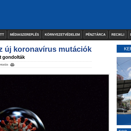
ETT
MÉDIASZEREPLÉS
KÖRNYEZETVÉDELEM
PÉNZTÁRCA
RECIKLI
z új koronavírus mutációk
KE
nt gondolták
mtatás