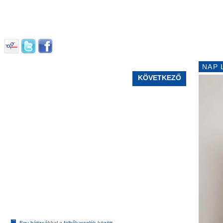
NAP 
KÖVETKEZŐ
Egy hátizsákkal a felhőkarcolók között