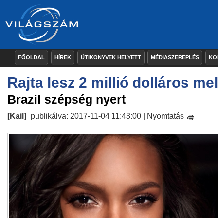
FŐOLDAL
HÍREK
ÚTIKÖNYVEK HELYETT
MÉDIASZEREPLÉS
KÖ
Rajta lesz 2 millió dolláros mel
Brazil szépség nyert
[Kail]
publikálva: 2017-11-04 11:43:00 |
Nyomtatás