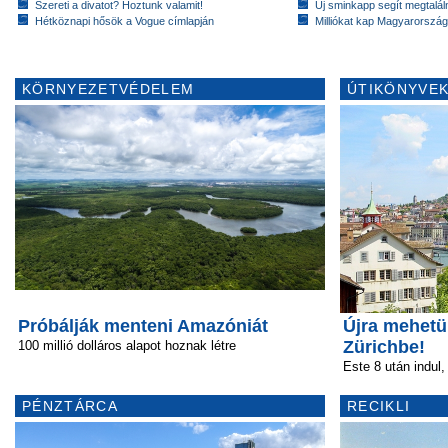
Szereti a divatot? Hoztunk valamit!
Új sminkapp segít megtaláln
Hétköznapi hősök a Vogue címlapján
Milliókat kap Magyarorszá
KÖRNYEZETVÉDELEM
ÚTIKÖNYVEK
Próbálják menteni Amazóniát
Újra mehetü
Zürichbe!
100 millió dolláros alapot hoznak létre
Este 8 után indul,
PÉNZTÁRCA
RECIKLI