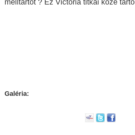
melltartót ? Ez Victoria titkai közé tarto
Galéria: