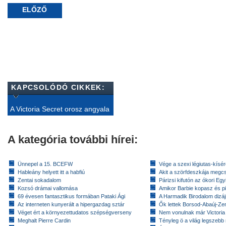
ELŐZŐ
KAPCSOLÓDÓ CIKKEK:
A Victoria Secret orosz angyala
A kategória további hírei:
Ünnepel a 15. BCEFW
Vége a szexi légiutas-kísé
Hableány helyett itt a habfiú
Akit a szörfdeszkája megc
Zentai sokadalom
Párizsi kifutón az ókori Eg
Kozsó drámai vallomása
Amikor Barbie kopasz és pi
69 évesen fantasztikus formában Pataki Ági
A Harmadik Birodalom dizáj
Az interneten kunyerált a hipergazdag sztár
Ők lettek Borsod-Abaúj-Ze
Véget ért a környezettudatos szépségverseny
Nem vonulnak már Victoria
Meghalt Pierre Cardin
Tényleg ö a világ legszebb