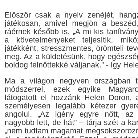
Először csak a nyelv zenéjét, hang
játékosan, amivel megjön a beszéd,
ráérnek később is. „A mi kis tanítvá
a követelményeket teljesítik, mik
játékként, stresszmentes, örömteli te
meg. Az a küldetésünk, hogy egészs
boldog felnőttekké váljanak.” - így He
Ma a világon negyven országban t
módszerrel, ezek egyike Magyaro
látogatott el hozzánk Helen Doron, 
személyesen legalább kétezer gyere
angolul. „Az igény egyre nőtt, az
nagyobb lett, de hát” – tárja szét a k
„nem tudtam magamat megsokszorozni,