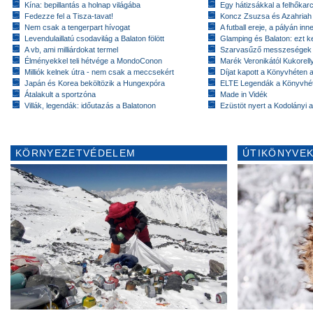
Kína: bepillantás a holnap világába
Egy hátizsákkal a felhőkarc
Fedezze fel a Tisza-tavat!
Koncz Zsuzsa és Azahriah
Nem csak a tengerpart hívogat
A futball ereje, a pályán inn
Levendulaillatú csodavilág a Balaton fölött
Glamping és Balaton: ezt ke
A vb, ami milliárdokat termel
Szarvasűző messzeségek
Élményekkel teli hétvége a MondoConon
Marék Veronikától Kukorell
Milliók kelnek útra - nem csak a meccsekért
Díjat kapott a Könyvhéten
Japán és Korea beköltözik a Hungexpóra
ELTE Legendák a Könyvhé
Átalakult a sportzóna
Made in Vidék
Villák, legendák: időutazás a Balatonon
Ezüstöt nyert a Kodolányi
KÖRNYEZETVÉDELEM
ÚTIKÖNYVEK