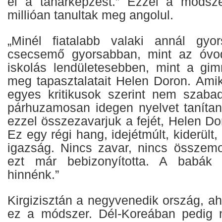
el a tanárképzést.” Ezzel a módsz
millióan tanultak meg angolul.
„Minél fiatalabb valaki annál gyo
csecsemő gyorsabban, mint az óvod
iskolás lendületesebben, mint a gimn
meg tapasztalatait Helen Doron. Amik
egyes kritikusok szerint nem szaba
párhuzamosan idegen nyelvet tanítani
ezzel összezavarjuk a fejét, Helen Dor
Ez egy régi hang, idejétmúlt, kiderült
igazság. Nincs zavar, nincs összem
ezt már bebizonyította. A babák 
hinnénk.”
Kirgizisztán a negyvenedik ország, a
ez a módszer. Dél-Koreában pedig