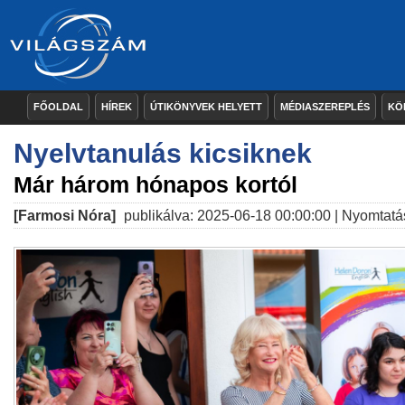
FŐOLDAL
HÍREK
ÚTIKÖNYVEK HELYETT
MÉDIASZEREPLÉS
KÖ
Nyelvtanulás kicsiknek
Már három hónapos kortól
[Farmosi Nóra]
publikálva: 2025-06-18 00:00:00 |
Nyomtatá