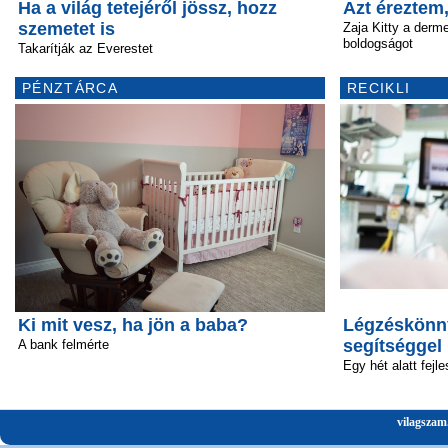
Ha a világ tetejéről jössz, hozz
Azt éreztem
szemetet is
Zaja Kitty a derm
boldogságot
Takarítják az Everestet
PÉNZTÁRCA
RECIKLI
Ki mit vesz, ha jön a baba?
Légzéskönny
segítséggel
A bank felmérte
Egy hét alatt fejle
vilagszam