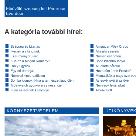
Elbűvölő szépség lett Primrose
Everdeen
A kategória további hírei:
Szépség és kitartás
A magyar Miley Cryus
Ilyenek a viking nők
A királyi szerető
Ezer gyönyörű arc
Nomen est omen
Ki is az a Megan Ramsey?
Bono kisebbik lánya
Roxy ügynök
A Fekete párduc
Egy nő darabjai
Hova tűnt Jenn Proske?
Nemzeti kincs született
Megtalálták a nagy szerep
Bomba idomok! Nina a természet lágy ölén
Az egyik gyűrű az övé
A Baywatch gyönyörű színésznője
Nem egy félős alkat
Juno az istenek királynője
A beavatott
KÖRNYEZETVÉDELEM
ÚTIKÖNYVEK