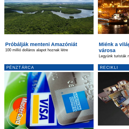
Próbálják menteni Amazóniát
Miénk a vilá
városa
100 millió dolláros alapot hoznak létre
Legyünk turisták m
PÉNZTÁRCA
RECIKLI