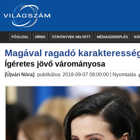
FŐOLDAL
HÍREK
ÚTIKÖNYVEK HELYETT
MÉDIASZEREPLÉS
KÖ
Magával ragadó karakteressé
Ígéretes jövő várományosa
[Újvári Nóra]
publikálva: 2018-09-07 08:00:00 |
Nyomtatás