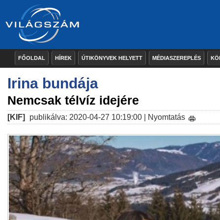
FŐOLDAL
HÍREK
ÚTIKÖNYVEK HELYETT
MÉDIASZEREPLÉS
KÖ
Irina bundája
Nemcsak télvíz idejére
[KIF]
publikálva: 2020-04-27 10:19:00 |
Nyomtatás