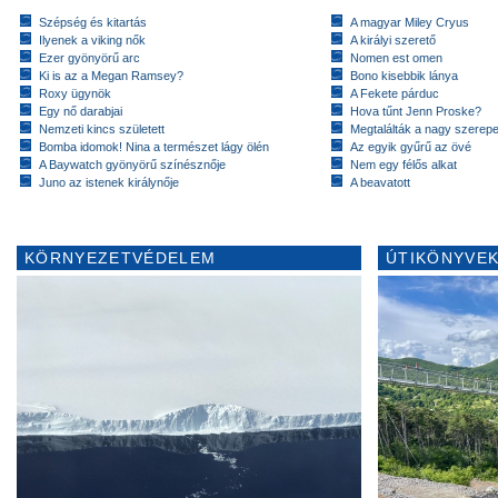
Szépség és kitartás
A magyar Miley Cryus
Ilyenek a viking nők
A királyi szerető
Ezer gyönyörű arc
Nomen est omen
Ki is az a Megan Ramsey?
Bono kisebbik lánya
Roxy ügynök
A Fekete párduc
Egy nő darabjai
Hova tűnt Jenn Proske?
Nemzeti kincs született
Megtalálták a nagy szerep
Bomba idomok! Nina a természet lágy ölén
Az egyik gyűrű az övé
A Baywatch gyönyörű színésznője
Nem egy félős alkat
Juno az istenek királynője
A beavatott
KÖRNYEZETVÉDELEM
ÚTIKÖNYVEK