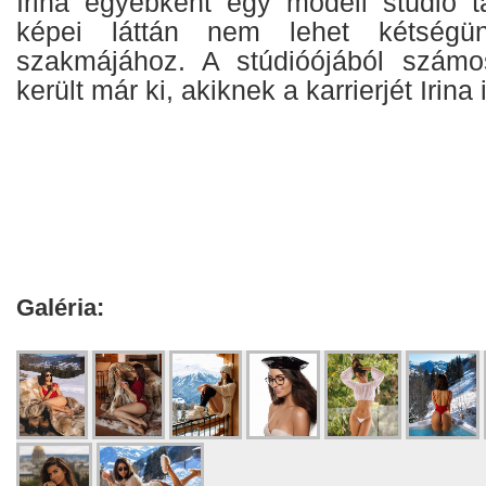
Irina egyébként egy modell stúdió tá
képei láttán nem lehet kétségü
szakmájához. A stúdióójából számo
került már ki, akiknek a karrierjét Irina i
Galéria: