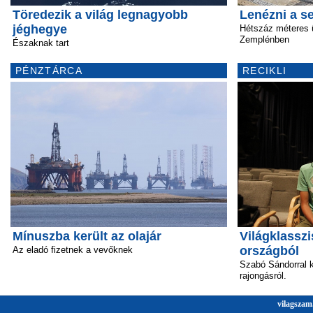
Töredezik a világ legnagyobb
Lenézni a 
jéghegye
Hétszáz méteres 
Zemplénben
Északnak tart
PÉNZTÁRCA
RECIKLI
Mínuszba került az olajár
Világklasszi
országból
Az eladó fizetnek a vevőknek
Szabó Sándorral k
rajongásról.
vilagszam