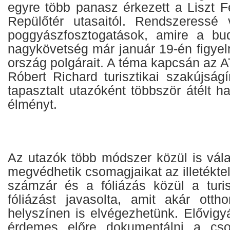
egyre több panasz érkezett a Liszt 
Repülőtér utasaitól. Rendszeressé 
poggyászfosztogatások, amire a bud
nagykövetség már január 19-én figyel
ország polgárait. A téma kapcsán az 
Róbert Richard turisztikai szakújságí
tapasztalt utazóként többször átélt h
élményt.
Az utazók több módszer közül is vála
megvédhetik csomagjaikat az illetéktel
számzár és a fóliázás közül a turis
fóliázást javasolta, amit akár ott
helyszínen is elvégezhetünk. Elővigy
érdemes előre dokumentálni a cso