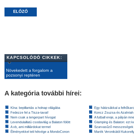
ELŐZŐ
KAPCSOLÓDÓ CIKKEK:
Növekedett a forgalom a
pozsonyi reptéren
A kategória további hírei:
Kína: bepillantás a holnap világába
Egy hátizsákkal a felhőkarc
Fedezze fel a Tisza-tavat!
Koncz Zsuzsa és Azahriah
Nem csak a tengerpart hívogat
A futball ereje, a pályán inn
Levendulaillatú csodavilág a Balaton fölött
Glamping és Balaton: ezt ke
A vb, ami milliárdokat termel
Szarvasűző messzeségek
Élményekkel teli hétvége a MondoConon
Marék Veronikától Kukorell