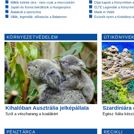
Milliók kelnek útra - nem csak a meccsekért
Díjat kapott a Könyvhéten
Japán és Korea beköltözik a Hungexpóra
ELTE Legendák a Könyvhé
Átalakult a sportzóna
Made in Vidék
Villák, legendák: időutazás a Balatonon
Ezüstöt nyert a Kodolányi
KÖRNYEZETVÉDELEM
ÚTIKÖNYVEK
Kihalóban Ausztrália jelképállata
Szardíniára 
Szól a vészharang a koalákért
Egész Itália készü
PÉNZTÁRCA
RECIKLI