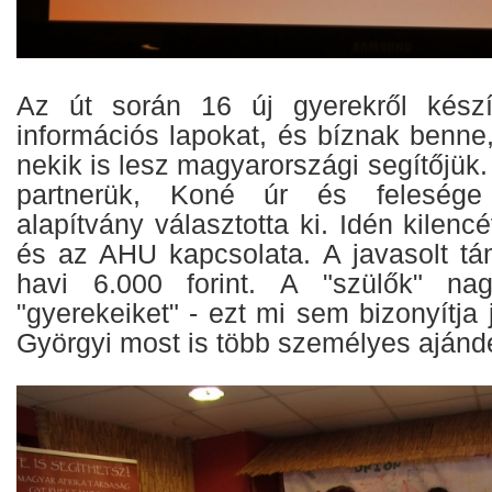
Az út során 16 új gyerekről készít
információs lapokat, és bíznak benn
nekik is lesz magyarországi segítőjük.
partnerük, Koné úr és felesége 
alapítvány választotta ki. Idén kilenc
és az AHU kapcsolata. A javasolt t
havi 6.000 forint. A "szülők" na
"gyerekeiket" - ezt mi sem bizonyítja
Györgyi most is több személyes ajándék