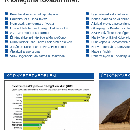
A kategória további hírei:
Kína: bepillantás a holnap világába
Egy hátizsákkal a felhőkarc
Fedezze fel a Tisza-tavat!
Koncz Zsuzsa és Azahriah
Nem csak a tengerpart hívogat
A futball ereje, a pályán inn
Levendulaillatú csodavilág a Balaton fölött
Glamping és Balaton: ezt ke
A vb, ami milliárdokat termel
Szarvasűző messzeségek
Élményekkel teli hétvége a MondoConon
Marék Veronikától Kukorell
Milliók kelnek útra - nem csak a meccsekért
Díjat kapott a Könyvhéten
Japán és Korea beköltözik a Hungexpóra
ELTE Legendák a Könyvhé
Átalakult a sportzóna
Made in Vidék
Villák, legendák: időutazás a Balatonon
Ezüstöt nyert a Kodolányi
KÖRNYEZETVÉDELEM
ÚTIKÖNYVEK