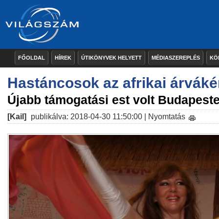
FŐOLDAL
HÍREK
ÚTIKÖNYVEK HELYETT
MÉDIASZEREPLÉS
KÖ
Hastáncosok az afrikai árváké
Újabb támogatási est volt Budapest
[Kail]
publikálva: 2018-04-30 11:50:00 |
Nyomtatás