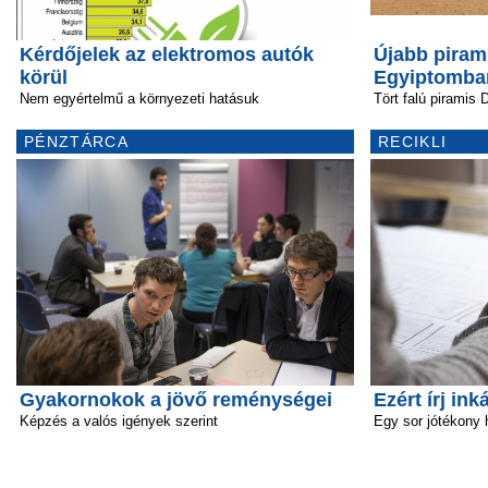
Kérdőjelek az elektromos autók
Újabb piram
körül
Egyiptomba
Nem egyértelmű a környezeti hatásuk
Tört falú piramis
PÉNZTÁRCA
RECIKLI
Gyakornokok a jövő reménységei
Ezért írj ink
Képzés a valós igények szerint
Egy sor jótékony 