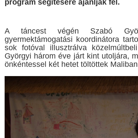
program segítésére ajánlják fel.
A táncest végén Szabó Gyö
gyermektámogatási koordinátora tarto
sok fotóval illusztrálva közelmúltbel
Györgyi három éve járt kint utoljára,
önkéntessel két hetet töltöttek Maliban