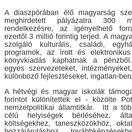
A diaszpórában élő magyarság sze
meghirdetett pályázatra 300 mi
rendelkezésre, az igényelhető fo
ezertől 3 millió forintig terjed. A magy
szolgáló kulturális, családi, egy
programok, az írott és elektronikus
könyvkiadás kaphatnak a pénzből
egyes szervezeteket, intézményeket
különböző fejlesztéseket, ingatlan-be
A hétvégi és magyar iskolák támoga
forintot különítettek el - közölte P
nemzetpolitikai államtitkár. Itt a töb
célú helyiségek bérléséhez, ált
költségekhez, taneszközökhöz, okta
hozzájáruláshoz, továbbképzésekh