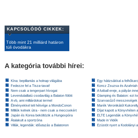
KAPCSOLÓDÓ CIKKEK:
Több mint 21 milliárd határon
túli óvodákra
A kategória további hírei:
Kína: bepillantás a holnap világába
Egy hátizsákkal a felhőkarc
Fedezze fel a Tisza-tavat!
Koncz Zsuzsa és Azahriah
Nem csak a tengerpart hívogat
A futball ereje, a pályán inn
Levendulaillatú csodavilág a Balaton fölött
Glamping és Balaton: ezt ke
A vb, ami milliárdokat termel
Szarvasűző messzeségek
Élményekkel teli hétvége a MondoConon
Marék Veronikától Kukorell
Milliók kelnek útra - nem csak a meccsekért
Díjat kapott a Könyvhéten
Japán és Korea beköltözik a Hungexpóra
ELTE Legendák a Könyvhé
Átalakult a sportzóna
Made in Vidék
Villák, legendák: időutazás a Balatonon
Ezüstöt nyert a Kodolányi