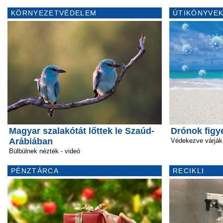
KÖRNYEZETVÉDELEM
ÚTIKÖNYVEK
Magyar szalakótát lőttek le Szaúd-
Drónok figy
Arábiában
Védekezve várják 
Bülbülnek nézték - videó
PÉNZTÁRCA
RECIKLI