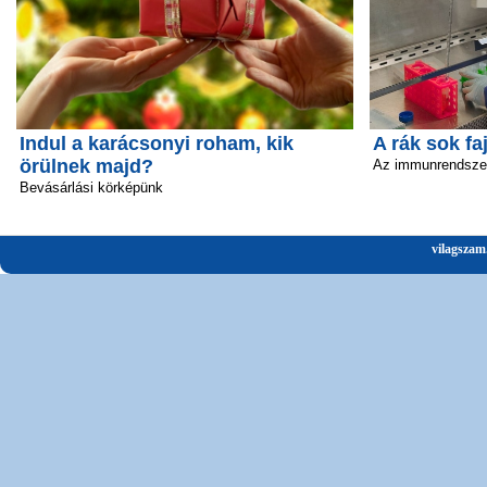
Indul a karácsonyi roham, kik
A rák sok fa
örülnek majd?
Az immunrendszer 
Bevásárlási körképünk
vilagszam