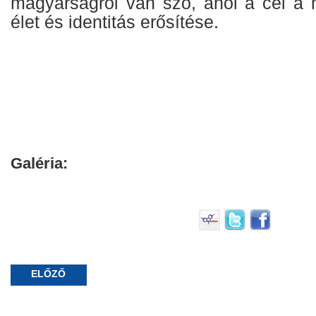
magyarságról van szó, ahol a cél a
élet és identitás erősítése.
Galéria:
ELŐZŐ