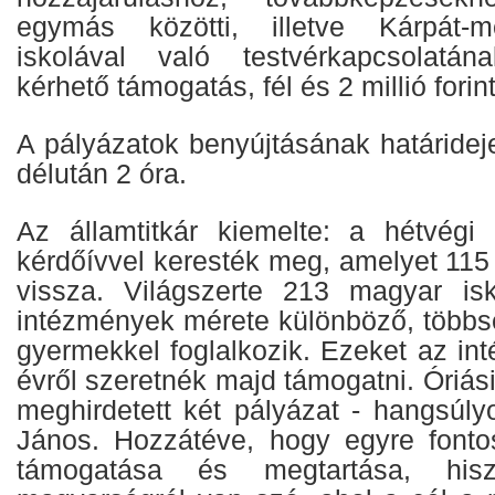
egymás közötti, illetve Kárpát-
iskolával való testvérkapcsolatána
kérhető támogatás, fél és 2 millió forint
A pályázatok benyújtásának határidej
délután 2 óra.
Az államtitkár kiemelte: a hétvégi
kérdőívvel keresték meg, amelyet 115
vissza. Világszerte 213 magyar is
intézmények mérete különböző, többs
gyermekkel foglalkozik. Ezeket az in
évről szeretnék majd támogatni. Óriás
meghirdetett két pályázat - hangsúly
János. Hozzátéve, hogy egyre fonto
támogatása és megtartása, hisz