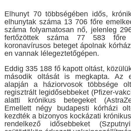
Elhunyt 70 többségében idős, króni
elhunytak száma 13 706 főre emelked
száma folyamatosan nő, jelenleg 296
fertőzöttek száma 77 583 főre 
koronavírusos beteget ápolnak kórház
en vannak lélegeztetőgépen.
Eddig 335 188 fő kapott oltást, közülü
második oltását is megkapta. Az e 
alapján a háziorvosok többsége olt
regisztrált legidősebbeket (Pfizer-vak
alatti krónikus betegeket (AstraZe
Emellett négy budapesti kórházi olt
kezdték a bizonyos kockázati króniku
rendelkező idősebbeket (Szputnyi