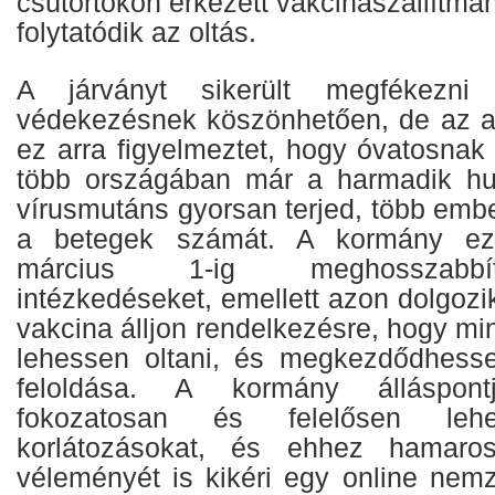
csütörtökön érkezett vakcinaszállítmá
folytatódik az oltás.
A járványt sikerült megfékezni
védekezésnek köszönhetően, de az a
ez arra figyelmeztet, hogy óvatosnak 
több országában már a harmadik hull
vírusmutáns gyorsan terjed, több ember
a betegek számát. A kormány ezér
március 1-ig meghosszabbí
intézkedéseket, emellett azon dolgozi
vakcina álljon rendelkezésre, hogy mi
lehessen oltani, és megkezdődhesse
feloldása. A kormány álláspon
fokozatosan és felelősen leh
korlátozásokat, és ehhez hamar
véleményét is kikéri egy online nemz