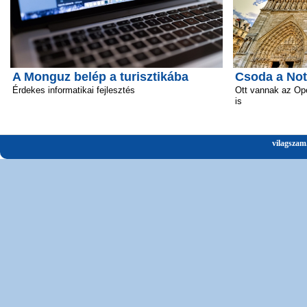
A Monguz belép a turisztikába
Csoda a No
Érdekes informatikai fejlesztés
Ott vannak az Ope
is
vilagszam