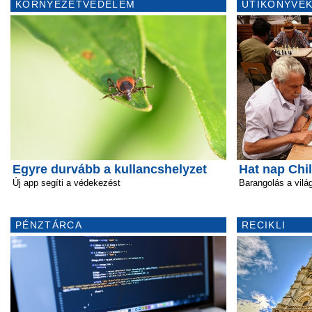
KÖRNYEZETVÉDELEM
ÚTIKÖNYVEK
Egyre durvább a kullancshelyzet
Hat nap Chi
Új app segíti a védekezést
Barangolás a vil
PÉNZTÁRCA
RECIKLI