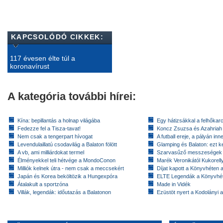
KAPCSOLÓDÓ CIKKEK:
117 évesen élte túl a
koronavírust
A kategória további hírei:
Kína: bepillantás a holnap világába
Egy hátizsákkal a felhőkarc
Fedezze fel a Tisza-tavat!
Koncz Zsuzsa és Azahriah
Nem csak a tengerpart hívogat
A futball ereje, a pályán inn
Levendulaillatú csodavilág a Balaton fölött
Glamping és Balaton: ezt ke
A vb, ami milliárdokat termel
Szarvasűző messzeségek
Élményekkel teli hétvége a MondoConon
Marék Veronikától Kukorell
Milliók kelnek útra - nem csak a meccsekért
Díjat kapott a Könyvhéten
Japán és Korea beköltözik a Hungexpóra
ELTE Legendák a Könyvhé
Átalakult a sportzóna
Made in Vidék
Villák, legendák: időutazás a Balatonon
Ezüstöt nyert a Kodolányi