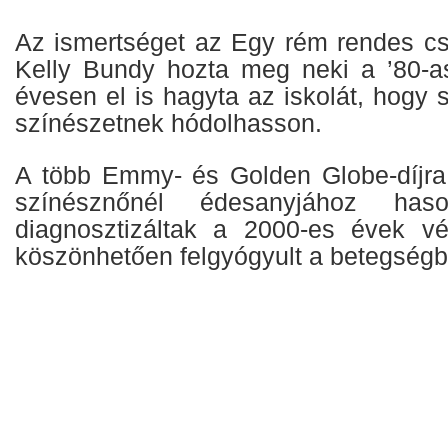
Az ismertséget az Egy rém rendes csa
Kelly Bundy hozta meg neki a ’80-a
évesen el is hagyta az iskolát, hogy
színészetnek hódolhasson.
A több Emmy- és Golden Globe-díjra i
színésznőnél édesanyjához haso
diagnosztizáltak a 2000-es évek v
köszönhetően felgyógyult a betegségb