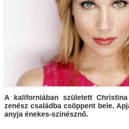
A kaliforniában született Christin
zenész családba csöppent bele. Apj
anyja énekes-színésznő.