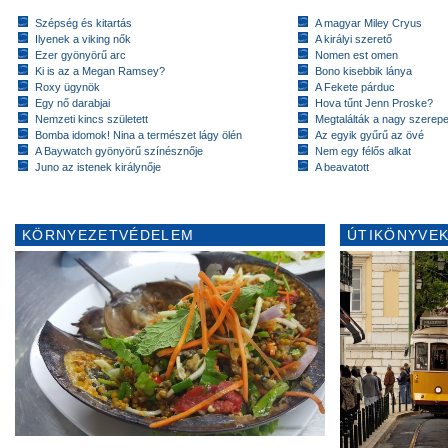
Szépség és kitartás
A magyar Miley Cryus
Ilyenek a viking nők
A királyi szerető
Ezer gyönyörű arc
Nomen est omen
Ki is az a Megan Ramsey?
Bono kisebbik lánya
Roxy ügynök
A Fekete párduc
Egy nő darabjai
Hova tűnt Jenn Proske?
Nemzeti kincs született
Megtalálták a nagy szerep
Bomba idomok! Nina a természet lágy ölén
Az egyik gyűrű az övé
A Baywatch gyönyörű színésznője
Nem egy félős alkat
Juno az istenek királynője
A beavatott
KÖRNYEZETVÉDELEM
ÚTIKÖNYVEK