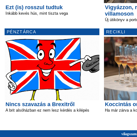
Ezt (is) rosszul tudtuk
Vigyázzon, m
villamoson
Inkább kevés hús, mint tiszta vega
Új útikönyv a port
PÉNZTÁRCA
RECIKLI
Nincs szavazás a Brexitről
Koccintás o
A brit alsóházban ez nem lesz kérdés a kilépés
Ha már zárva a k
vilagszam