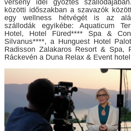
verseny idei győztes szállodájában
közötti időszakban a szavazók között
egy wellness hétvégét is az aláb
szállodák egyikébe: Aquaticum Te
Hotel, Hotel Füred**** Spa & Con
Silvanus****, a Hunguest Hotel Palo
Radisson Zalakaros Resort & Spa, P
Ráckevén a Duna Relax & Event hotel