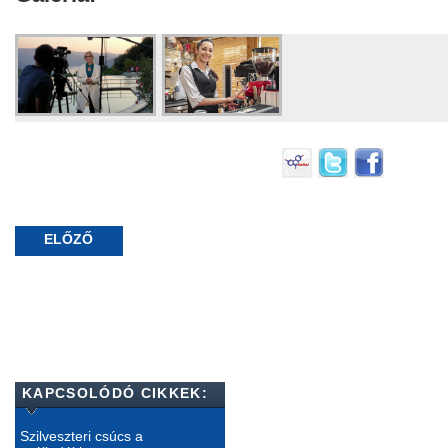
ELŐZŐ
KAPCSOLÓDÓ CIKKEK:
Szilveszteri csúcs a