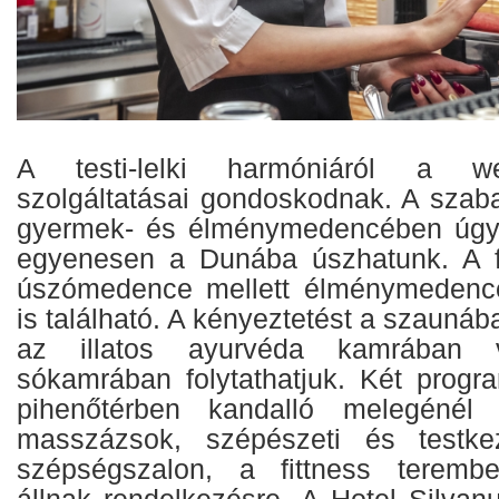
A testi-lelki harmóniáról a we
szolgáltatásai gondoskodnak. A szaba
gyermek- és élménymedencében úgy 
egyenesen a Dunába úszhatunk. A f
úszómedence mellett élménymedenc
is található. A kényeztetést a szaunáb
az illatos ayurvéda kamrában 
sókamrában folytathatjuk. Két progr
pihenőtérben kandalló melegénél 
masszázsok, szépészeti és testke
szépségszalon, a fittness teremb
állnak rendelkezésre. A Hotel Silvan