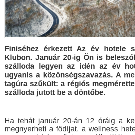
Finiséhez érkezett Az év hotele 
Klubon. Január 20-ig Ön is beleszó
szálloda legyen az idén az év hot
ugyanis a közönségszavazás. A me
tagúra szűkült: a régiós megmérett
szálloda jutott be a döntőbe.
Ha tehát január 20-án 12 óráig a k
megnyerheti a fődíjat, a wellness h