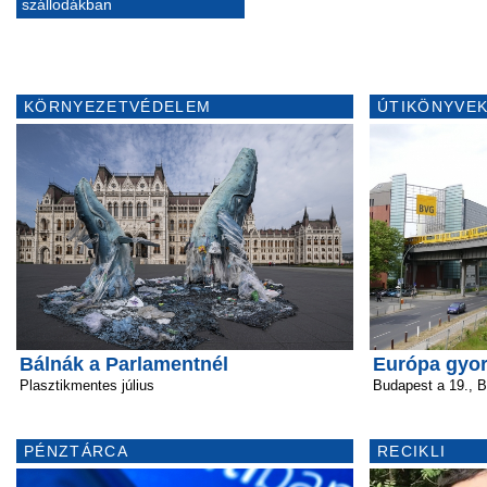
szállodákban
KÖRNYEZETVÉDELEM
ÚTIKÖNYVEK
Bálnák a Parlamentnél
Európa gyor
Plasztikmentes július
Budapest a 19., Be
PÉNZTÁRCA
RECIKLI