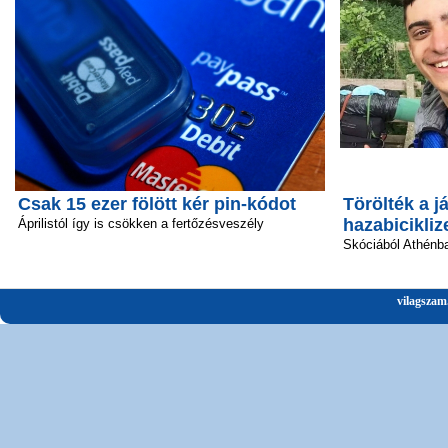
Csak 15 ezer fölött kér pin-kódot
Törölték a já
hazabicikliz
Áprilistól így is csökken a fertőzésveszély
Skóciából Athénba
vilagszam