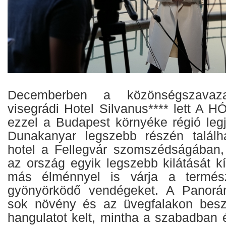
Decemberben a közönségszavaz
visegrádi Hotel Silvanus**** lett 
ezzel a Budapest környéke régió legj
Dunakanyar legszebb részén találha
hotel a Fellegvár szomszédságában,
az ország egyik legszebb kilátását k
más élménnyel is várja a termés
gyönyörködő vendégeket. A Panorá
sok növény és az üvegfalakon besz
hangulatot kelt, mintha a szabadban 