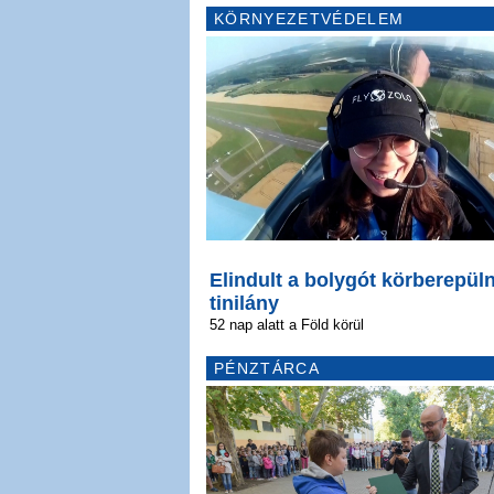
KÖRNYEZETVÉDELEM
Elindult a bolygót körberepüln
tinilány
52 nap alatt a Föld körül
PÉNZTÁRCA