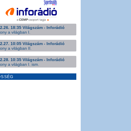
2.26. 18:35 Világszám - Inforádió
ony a világban I.
2.27. 10:05 Világszám - Inforádió
ony a világban II.
2.28. 10:35 Világszám - Inforádió
ony a világban I. ism.
ÖSSÉG