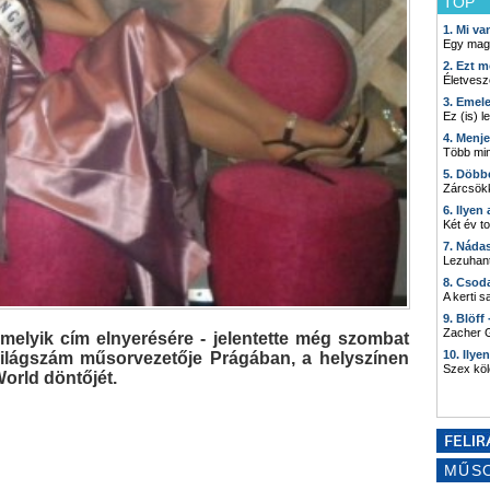
TOP
1. Mi v
Egy mag
2. Ezt m
Életvesz
3. Emel
Ez (is) l
4. Menj
Több min
5. Döbb
Zárcsökk
6. Ilyen
Két év t
7. Náda
Lezuhant
8. Csod
A kerti 
9. Blöff
Zacher G
elyik cím elnyerésére - jelentette még szombat
10. Ilye
Világszám műsorvezetője Prágában, a helyszínen
Szex kö
orld döntőjét.
MŰS