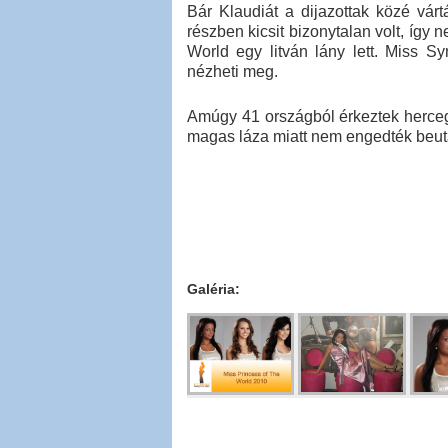
Bár Klaudiát a dijazottak közé vár
részben kicsit bizonytalan volt, így 
World egy litván lány lett. Miss S
nézheti meg.
Amúgy 41 országból érkeztek hercegn
magas láza miatt nem engedték beut
Galéria: