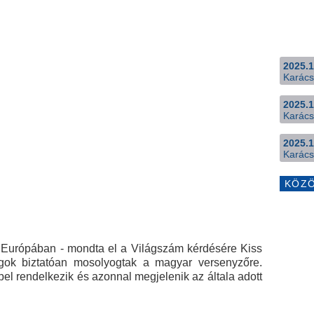
2025.1
Karács
2025.1
Karács
2025.1
Karács
KÖZ
ép Európában - mondta el a Világszám kérdésére Kiss
agok biztatóan mosolyogtak a magyar versenyzőre.
el rendelkezik és azonnal megjelenik az általa adott