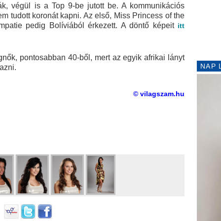
ták, végül is a Top 9-be jutott be. A kommunikációs
nem tudott koronát kapni. Az első, Miss Princess of the
ympatie pedig Bolíviából érkezett. A döntő képeit
itt
ők, pontosabban 40-ből, mert az egyik afrikai lányt
NAP 
azni.
© vilagszam.hu