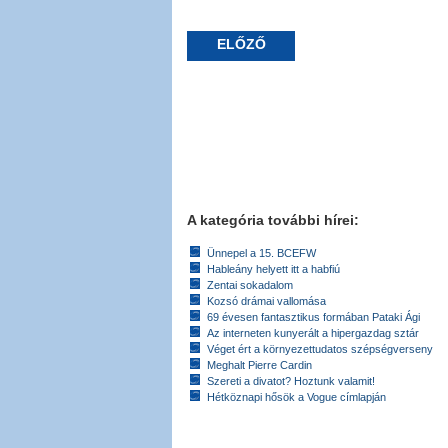
ELŐZŐ
A kategória további hírei:
Ünnepel a 15. BCEFW
Hableány helyett itt a habfiú
Zentai sokadalom
Kozsó drámai vallomása
69 évesen fantasztikus formában Pataki Ági
Az interneten kunyerált a hipergazdag sztár
Véget ért a környezettudatos szépségverseny
Meghalt Pierre Cardin
Szereti a divatot? Hoztunk valamit!
Hétköznapi hősök a Vogue címlapján