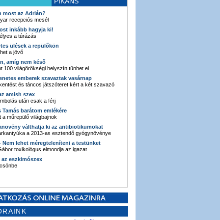
PIKÁNS
an most az Adrián?
yar recepciós mesél
ost inkább hagyja ki!
élyes a túrázás
etes ülések a repülőkön
ehet a jövő
en, amíg nem késő
t 100 világörökségi helyszín tűnhet el
enetes emberek szavaztak vasárnap
entést és táncos játszóteret kért a két szavazó
 az amish szex
ombolás után csak a férj
s Tamás barátom emlékére
 a műrepülő világbajnok
anövény válthatja ki az antibiotikumokat
sarkantyúka a 2013-as esztendő gyógynövénye
 - Nem lehet méregteleníteni a testünket
ábor toxikológus elmondja az igazat
n az eszkimószex
lcsönbe
ORAINK