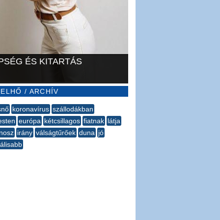
PSÉG ÉS KITARTÁS
ELHŐ / ARCHÍV
snő
koronavírus
szállodákban
esten
európa
kétcsillagos
fiatnak
látja
nosz
irány
válságtűrőek
duna
jó
tálisabb