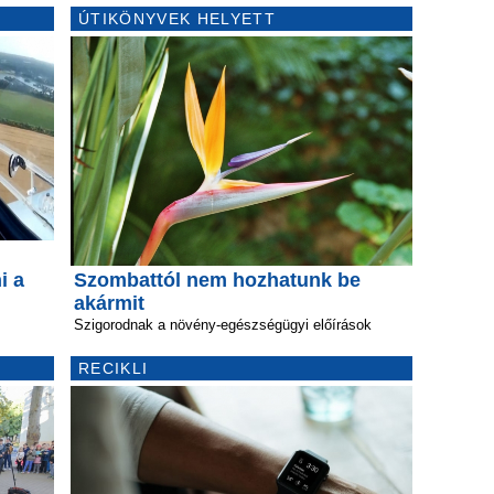
ÚTIKÖNYVEK HELYETT
i a
Szombattól nem hozhatunk be
akármit
Szigorodnak a növény-egészségügyi előírások
RECIKLI