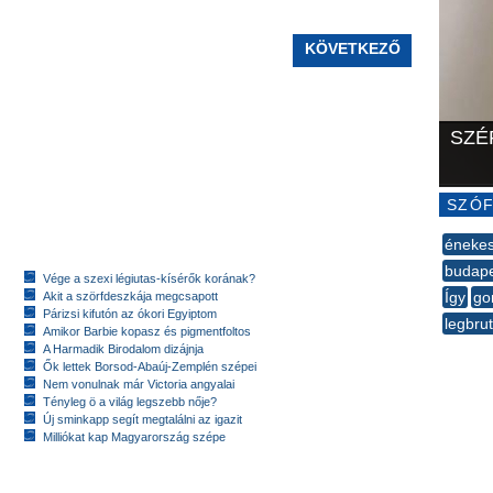
KÖVETKEZŐ
SZÉ
SZÓF
éneke
budap
Vége a szexi légiutas-kísérők korának?
Így
go
Akit a szörfdeszkája megcsapott
Párizsi kifutón az ókori Egyiptom
legbru
Amikor Barbie kopasz és pigmentfoltos
--
A Harmadik Birodalom dizájnja
Ők lettek Borsod-Abaúj-Zemplén szépei
Nem vonulnak már Victoria angyalai
Tényleg ö a világ legszebb nője?
Új sminkapp segít megtalálni az igazit
Milliókat kap Magyarország szépe