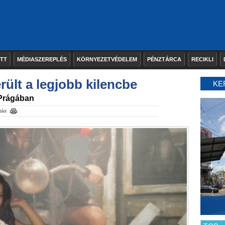
ETT
MÉDIASZEREPLÉS
KÖRNYEZETVÉDELEM
PÉNZTÁRCA
RECIKLI
ült a legjobb kilencbe
KE
 Prágában
tás