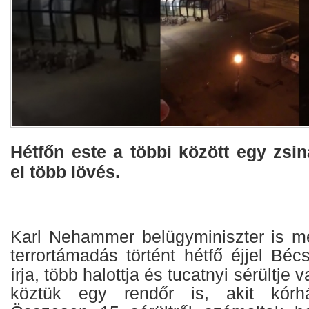
Hétfőn este a többi között egy zsi
el több lövés.
Karl Nehammer belügyminiszter is me
terrortámadás történt hétfő éjjel Bé
írja, több halottja és tucatnyi sérültje
köztük egy rendőr is, akit kórház