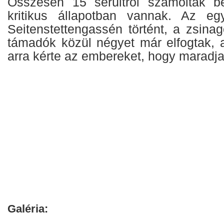
Összesen 15 sérültről számoltak b
kritikus állapotban vannak. Az eg
Seitenstettengassén történt, a zsina
támadók közül négyet már elfogtak, 
arra kérte az embereket, hogy maradja
Galéria: