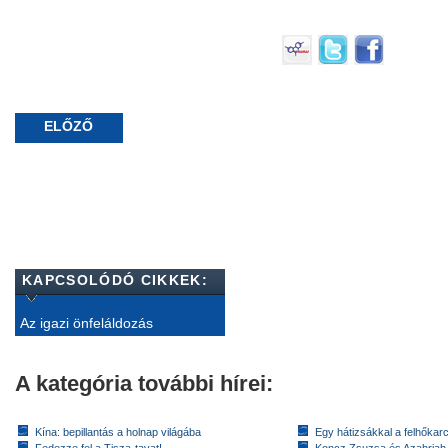
ELŐZŐ
KAPCSOLÓDÓ CIKKEK:
Az igazi önfeláldozás
A kategória további hírei:
Kína: bepillantás a holnap világába
Egy hátizsákkal a felhőkarc
Fedezze fel a Tisza-tavat!
Koncz Zsuzsa és Azahriah