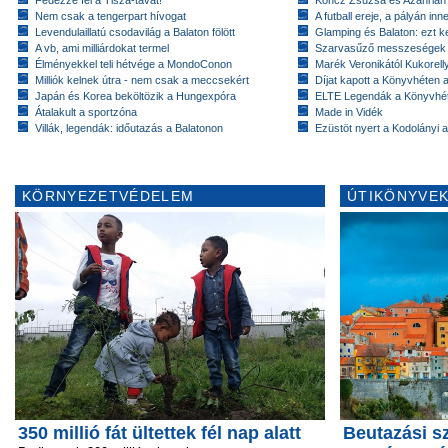
Nem csak a tengerpart hívogat
A futball ereje, a pályán inn
Levendulaillatú csodavilág a Balaton fölött
Glamping és Balaton: ezt ke
A vb, ami milliárdokat termel
Szarvasűző messzeségek
Élményekkel teli hétvége a MondoConon
Marék Veronikától Kukorell
Milliók kelnek útra - nem csak a meccsekért
Díjat kapott a Könyvhéten
Japán és Korea beköltözik a Hungexpóra
ELTE Legendák a Könyvhé
Átalakult a sportzóna
Made in Vidék
Villák, legendák: időutazás a Balatonon
Ezüstöt nyert a Kodolányi
KÖRNYEZETVÉDELEM
ÚTIKÖNYVEK
350 millió fát ültettek fél nap alatt
Beutazási s