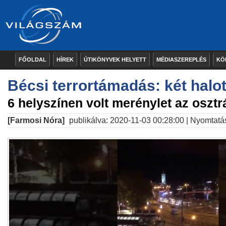
FŐOLDAL
HÍREK
ÚTIKÖNYVEK HELYETT
MÉDIASZEREPLÉS
KÖ
Bécsi terrortámadás: két halott
6 helyszínen volt merénylet az oszt
[Farmosi Nóra]
publikálva: 2020-11-03 00:28:00 |
Nyomtatá