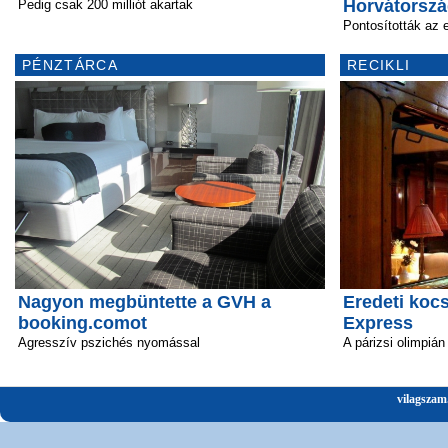
Horvátorsz
Pedig csak 200 milliót akartak
Pontosították az 
PÉNZTÁRCA
RECIKLI
Nagyon megbüntette a GVH a
Eredeti kocs
booking.comot
Express
Agresszív pszichés nyomással
A párizsi olimpián
vilagszam