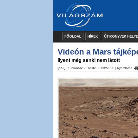
FŐOLDAL
HÍREK
ÚTIKÖNYVEK HELY
Videón a Mars tájkép
Ilyent még senki nem látott
[Kail]
publikálva: 2018-02-03 09:58:00 |
Nyomtatás