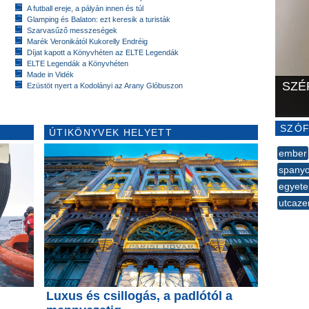
A futball ereje, a pályán innen és túl
Glamping és Balaton: ezt keresik a turisták
Szarvasűző messzeségek
Marék Veronikától Kukorelly Endréig
Díjat kapott a Könyvhéten az ELTE Legendák
ELTE Legendák a Könyvhéten
Made in Vidék
SZÉ
Ezüstöt nyert a Kodolányi az Arany Glóbuszon
SZÓF
ÚTIKÖNYVEK HELYETT
ember
spanyo
egyete
utcaze
--
Luxus és csillogás, a padlótól a