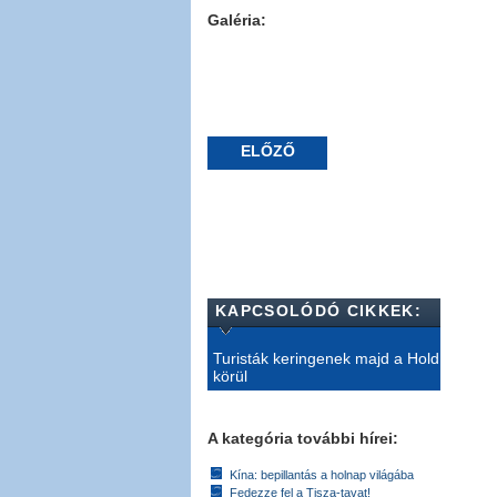
Galéria:
ELŐZŐ
KAPCSOLÓDÓ CIKKEK:
Turisták keringenek majd a Hold
körül
A kategória további hírei:
Kína: bepillantás a holnap világába
Fedezze fel a Tisza-tavat!