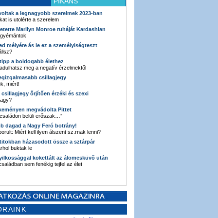
PIKÁNS
 voltak a legnagyobb szerelmek 2023-ban
kat is utolérte a szerelem
retette Marilyn Monroe ruháját Kardashian
 gyémántok
ked mélyére ás le ez a személyiségteszt
llsz?
i tipp a boldogabb élethez
adulhatsz meg a negatív érzelmektől
legizgalmasabb csillagjegy
k, miért!
3 csillagjegy őrjítően érzéki és szexi
vagy?
e keményen megvádolta Pittet
 családon belüli erőszak…”
bb dagad a Nagy Feró botrány!
orult: Miért kell ilyen álszent sz.rnak lenni?
 titokban házasodott össze a sztárpár
hol buktak le
yilkossággal kokettált az álomesküvő után
 családban sem fenékig tejfel az élet
ORAINK