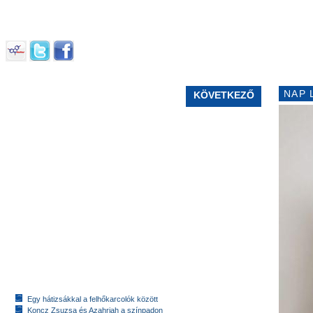
NAP 
KÖVETKEZŐ
Egy hátizsákkal a felhőkarcolók között
Koncz Zsuzsa és Azahriah a színpadon