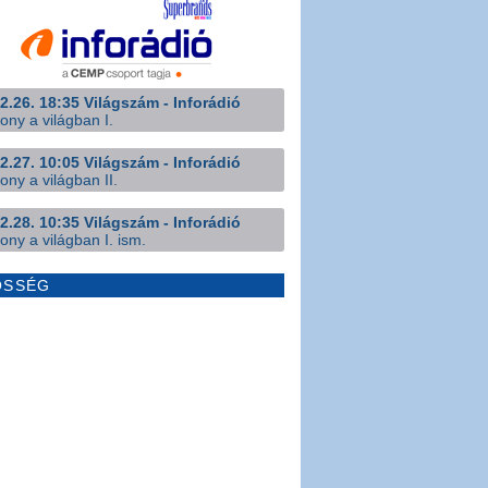
2.26. 18:35 Világszám - Inforádió
ony a világban I.
2.27. 10:05 Világszám - Inforádió
ony a világban II.
2.28. 10:35 Világszám - Inforádió
ony a világban I. ism.
ÖSSÉG