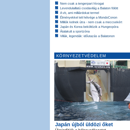
Nem csak a tengerpart hívogat
Levendulaillatú csodavilág a Balaton fölött
A vb, ami milliárdokat termel
Élményekkel teli hétvége a MondoConon
Milliók kelnek útra - nem csak a meccsekért
Japán és Korea beköltözik a Hungexpóra
Átalakult a sportzóna
Villák, legendák: időutazás a Balatonon
KÖRNYEZETVÉDELEM
Japán újból üldözi őket