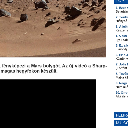
TOP
1. Ezek
Sztárjain
2. Tönk
Hiányzó
3. A lel
Készen á
4. 5 tut
Így szab
5. Ez a 
Elmondju
6. Ez a 
Köztük 
7. Joli
 fényképezi a Mars bolygót. Az új videó a Sharp-
„Történt
 magas hegyfokon készült.
8. Tová
Majka kib
9. Nagy
Nem akár
10. Öng
A királyi
MŰS