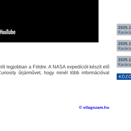
2025.1
Karács
2025.1
Karács
2025.1
Karács
ít legjobban a Földre. A NASA expedíciót készít elő
uriosity űrjárművet, hogy minél több információval
KÖZ
© vilagszam.hu