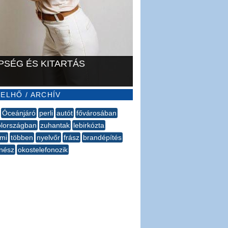
PSÉG ÉS KITARTÁS
ELHŐ / ARCHÍV
Óceánjáró
perli
autót
fővárosában
lországban
zuhantak
lebirkózta
mi
többen
nyelvőr
frász
brandépítés
nész
okostelefonozik