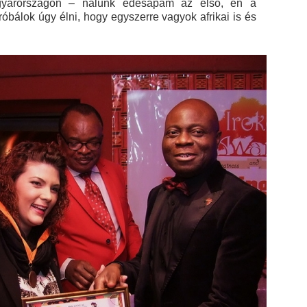
agyarországon – nálunk édesapám az első, én a
óbálok úgy élni, hogy egyszerre vagyok afrikai is és