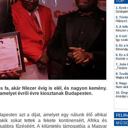
TOP
1. Ezek
Sztárjain
2. Tönk
Hiányzó
3. A lel
Készen á
4. 5 tut
Így szab
5. Ez a 
Elmondju
6. Ez a 
Köztük 
7. Joli
„Történt
8. Tová
Majka kib
9. Nagy
Nem akár
 fa, akár félezer évig is elél, és nagyon kemény.
at, amelyet évről évre kiosztanak Budapesten.
10. Öng
A királyi
pesten azt a díjat, amelyet egy nálunk élő afrikai
akik sokat tettek a fekete kontinensért, Afrika és
MŰS
abbra fűzéséért. A kitüntetés támogatója a Magyar