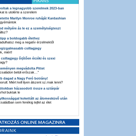
PIKÁNS
 voltak a legnagyobb szerelmek 2023-ban
kat is utolérte a szerelem
retette Marilyn Monroe ruháját Kardashian
 gyémántok
ked mélyére ás le ez a személyiségteszt
llsz?
i tipp a boldogabb élethez
adulhatsz meg a negatív érzelmektől
legizgalmasabb csillagjegy
k, miért!
3 csillagjegy őrjítően érzéki és szexi
vagy?
e keményen megvádolta Pittet
 családon belüli erőszak…”
bb dagad a Nagy Feró botrány!
orult: Miért kell ilyen álszent sz.rnak lenni?
 titokban házasodott össze a sztárpár
hol buktak le
yilkossággal kokettált az álomesküvő után
 családban sem fenékig tejfel az élet
ORAINK