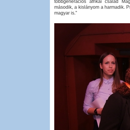
többgenerációs afrikai család M
második, a kislányom a harmadik. Pr
magyar is.”