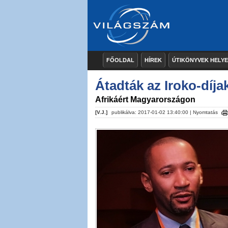
FŐOLDAL
HÍREK
ÚTIKÖNYVEK HELY
Átadták az Iroko-díja
Afrikáért Magyarországon
[V.J.]
publikálva: 2017-01-02 13:40:00 |
Nyomtatás