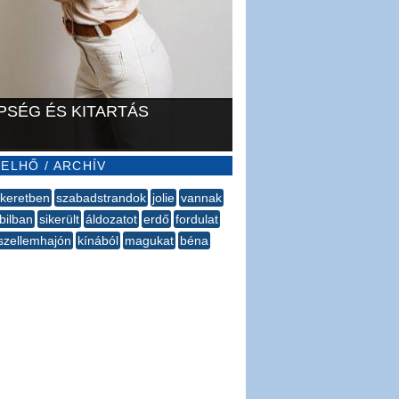
PSÉG ÉS KITARTÁS
ELHŐ / ARCHÍV
keretben
szabadstrandok
jolie
vannak
bilban
sikerült
áldozatot
erdő
fordulat
szellemhajón
kínából
magukat
béna