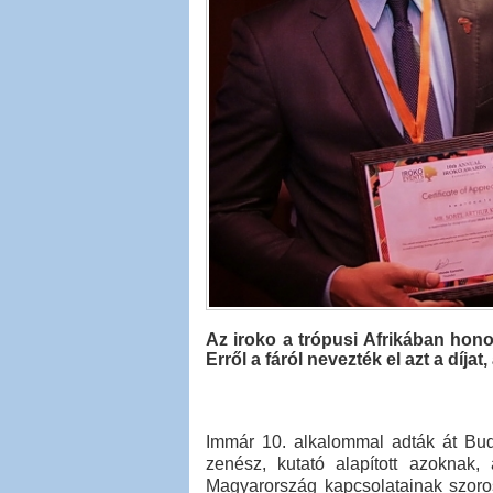
Az iroko a trópusi Afrikában honos
Erről a fáról nevezték el azt a díj
Immár 10. alkalommal adták át Buda
zenész, kutató alapított azoknak, 
Magyarország kapcsolatainak szoros