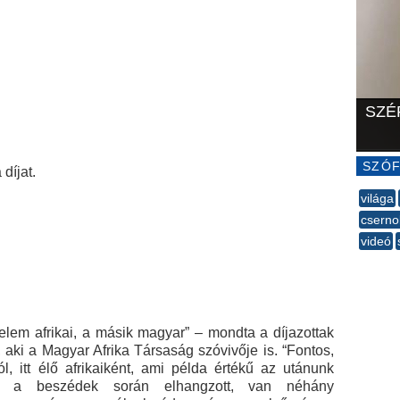
SZÉ
SZÓF
díjat.
világa
cserno
videó
--
elem afrikai, a másik magyar” – mondta a díjazottak
 aki a Magyar Afrika Társaság szóvivője is. “Fontos,
l, itt élő afrikaiként, ami példa értékű az utánunk
gy a beszédek során elhangzott, van néhány