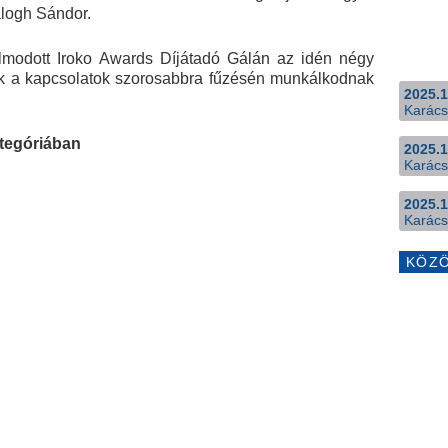
alogh Sándor.
modott Iroko Awards Díjátadó Gálán az idén négy
akik a kapcsolatok szorosabbra fűzésén munkálkodnak
2025.1
Karács
ategóriában
2025.1
Karács
2025.1
Karács
KÖZ