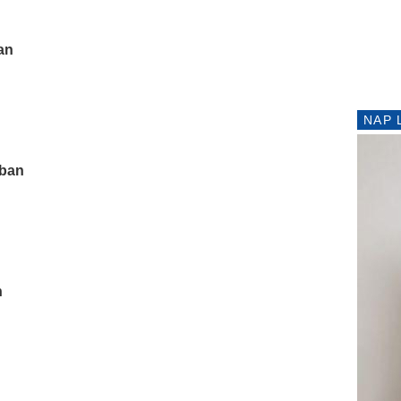
an
NAP 
ában
n