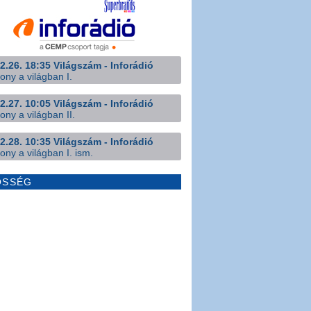
2.26. 18:35 Világszám - Inforádió
ony a világban I.
2.27. 10:05 Világszám - Inforádió
ony a világban II.
2.28. 10:35 Világszám - Inforádió
ony a világban I. ism.
ÖSSÉG