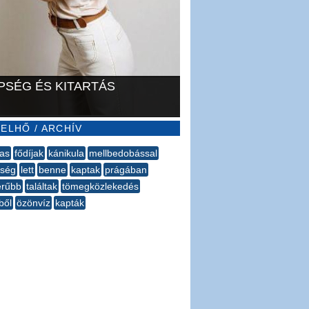
PSÉG ÉS KITARTÁS
ELHŐ / ARCHÍV
as
fődíjak
kánikula
mellbedobással
iség
lett
benne
kaptak
prágában
erűbb
találtak
tömegközlekedés
ből
özönvíz
kapták