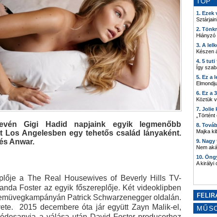
TOP
1. Ezek
Sztárjain
2. Tönk
Hiányzó
3. A lel
Készen á
4. 5 tut
Így szab
5. Ez a 
Elmondju
6. Ez a 
Köztük 
7. Joli
„Történt
evén Gigi Hadid napjaink egyik legmenőbb
8. Tová
Majka kib
tt Los Angelesben egy tehetős család lányaként.
és Anwar.
9. Nagy
Nem akár
10. Öng
A királyi
plője a The Real Housewives of Beverly Hills TV-
anda Foster az egyik főszereplője. Két videoklipben
d szemüvegkampányán Patrick Schwarzenegger oldalán.
ete. 2015 decembere óta jár együtt Zayn Malik-el,
MŰS
gi édesanyja a válása után David Foster producerhez