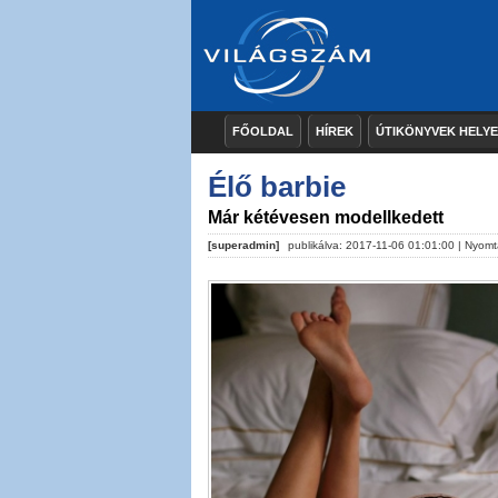
FŐOLDAL
HÍREK
ÚTIKÖNYVEK HELY
Élő barbie
Már kétévesen modellkedett
[superadmin]
publikálva: 2017-11-06 01:01:00 |
Nyomt