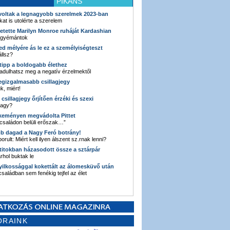
PIKÁNS
 voltak a legnagyobb szerelmek 2023-ban
kat is utolérte a szerelem
retette Marilyn Monroe ruháját Kardashian
 gyémántok
ked mélyére ás le ez a személyiségteszt
llsz?
i tipp a boldogabb élethez
adulhatsz meg a negatív érzelmektől
legizgalmasabb csillagjegy
k, miért!
3 csillagjegy őrjítően érzéki és szexi
vagy?
e keményen megvádolta Pittet
 családon belüli erőszak…”
bb dagad a Nagy Feró botrány!
orult: Miért kell ilyen álszent sz.rnak lenni?
 titokban házasodott össze a sztárpár
hol buktak le
yilkossággal kokettált az álomesküvő után
 családban sem fenékig tejfel az élet
ORAINK