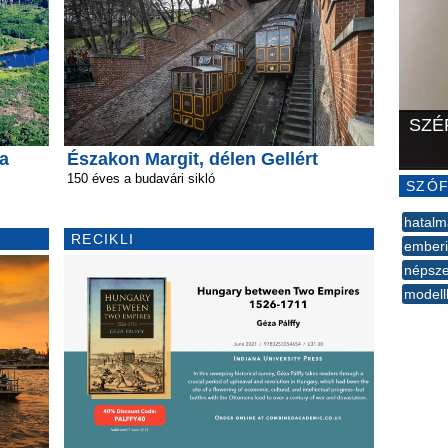
SZÉ
a
Északon Margit, délen Gellért
150 éves a budavári sikló
SZÓF
hatalm
RECIKLI
ember
népsz
modell
--