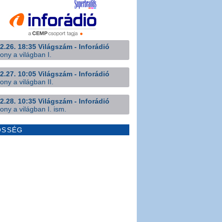
2.26. 18:35 Világszám - Inforádió
ony a világban I.
2.27. 10:05 Világszám - Inforádió
ony a világban II.
2.28. 10:35 Világszám - Inforádió
ony a világban I. ism.
ÖSSÉG