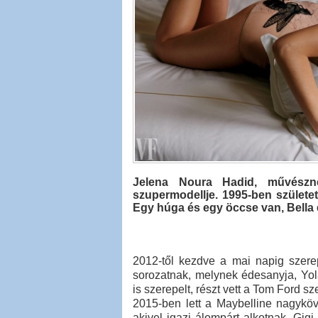
Jelena Noura Hadid, művészn
szupermodellje. 1995-ben születe
Egy húga és egy öccse van, Bella 
2012-től kezdve a mai napig szere
sorozatnak, melynek édesanyja, Yol
is szerepelt, részt vett a Tom For
2015-ben lett a Maybelline nagyköv
akivel igazi álompárt alkotnak. Gi