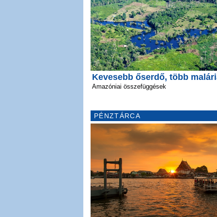
Kevesebb őserdő, több malári
Amazóniai összefüggések
PÉNZTÁRCA