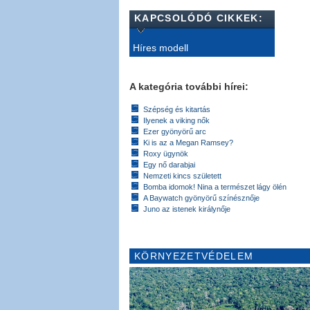
KAPCSOLÓDÓ CIKKEK:
Híres modell
A kategória további hírei:
Szépség és kitartás
Ilyenek a viking nők
Ezer gyönyörű arc
Ki is az a Megan Ramsey?
Roxy ügynök
Egy nő darabjai
Nemzeti kincs született
Bomba idomok! Nina a természet lágy ölén
A Baywatch gyönyörű színésznője
Juno az istenek királynője
KÖRNYEZETVÉDELEM