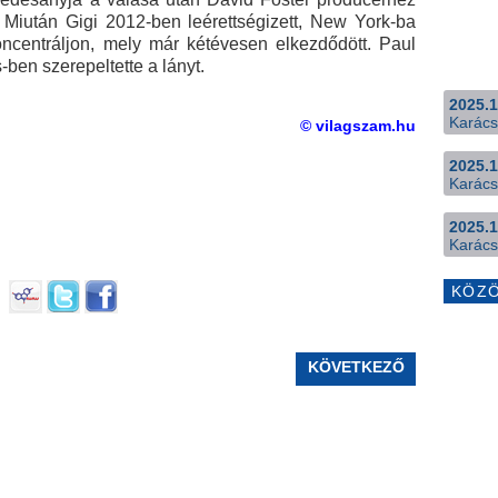
 Miután Gigi 2012-ben leérettségizett, New York-ba
koncentráljon, mely már kétévesen elkezdődött. Paul
-ben szerepeltette a lányt.
2025.1
Karács
© vilagszam.hu
2025.1
Karács
2025.1
Karács
KÖZ
KÖVETKEZŐ