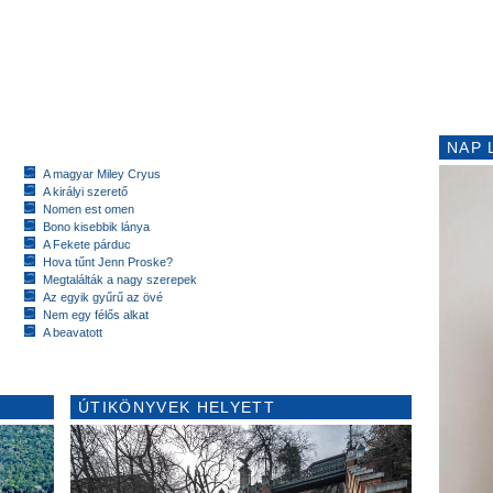
NAP 
A magyar Miley Cryus
A királyi szerető
Nomen est omen
Bono kisebbik lánya
A Fekete párduc
Hova tűnt Jenn Proske?
Megtalálták a nagy szerepek
Az egyik gyűrű az övé
Nem egy félős alkat
A beavatott
ÚTIKÖNYVEK HELYETT