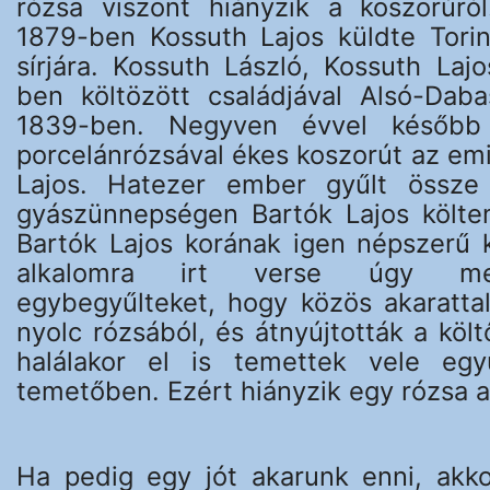
rózsa viszont hiányzik a koszorúró
1879-ben Kossuth Lajos küldte Tori
sírjára. Kossuth László, Kossuth Laj
ben költözött családjával Alsó-Daba
1839-ben. Negyven évvel később
porcelánrózsával ékes koszorút az em
Lajos. Hatezer ember gyűlt össze
gyászünnepségen Bartók Lajos költe
Bartók Lajos korának igen népszerű k
alkalomra irt verse úgy meg
egybegyűlteket, hogy közös akarattal
nyolc rózsából, és átnyújtották a költ
halálakor el is temettek vele egy
temetőben. Ezért hiányzik egy rózsa a
Ha pedig egy jót akarunk enni, akk