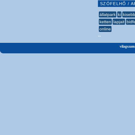
SZÓFELHŐ / A
állatpark
ki
kisebb
ketten
lapjait
bidf
online
--
vilagszam