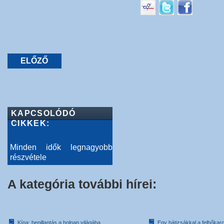
ELŐZŐ
KAPCSOLÓDÓ
CIKKEK:
Minden idők legnagyobb
részvétele
A kategória további hírei:
Kína: bepillantás a holnap világába
Egy hátizsákkal a felhőkarc