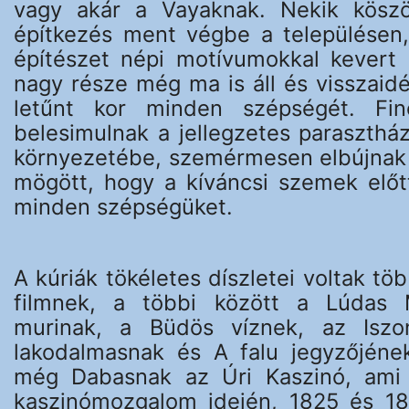
vagy akár a Vayaknak. Nekik köszö
építkezés ment végbe a településen, 
építészet népi motívumokkal kevert
nagy része még ma is áll és visszaid
letűnt kor minden szépségét. Fin
belesimulnak a jellegzetes paraszthá
környezetébe, szemérmesen elbújnak 
mögött, hogy a kíváncsi szemek előtt
minden szépségüket.
A kúriák tökéletes díszletei voltak tö
filmnek, a többi között a Lúdas 
murinak, a Büdös víznek, az Iszo
lakodalmasnak és A falu jegyzőjéne
még Dabasnak az Úri Kaszinó, ami 
kaszinómozgalom idején, 1825 és 18