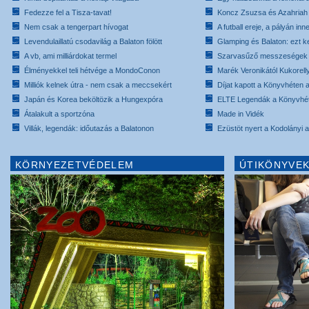
Fedezze fel a Tisza-tavat!
Koncz Zsuzsa és Azahriah
Nem csak a tengerpart hívogat
A futball ereje, a pályán inn
Levendulaillatú csodavilág a Balaton fölött
Glamping és Balaton: ezt ke
A vb, ami milliárdokat termel
Szarvasűző messzeségek
Élményekkel teli hétvége a MondoConon
Marék Veronikától Kukorell
Milliók kelnek útra - nem csak a meccsekért
Díjat kapott a Könyvhéten
Japán és Korea beköltözik a Hungexpóra
ELTE Legendák a Könyvhé
Átalakult a sportzóna
Made in Vidék
Villák, legendák: időutazás a Balatonon
Ezüstöt nyert a Kodolányi
KÖRNYEZETVÉDELEM
ÚTIKÖNYVEK