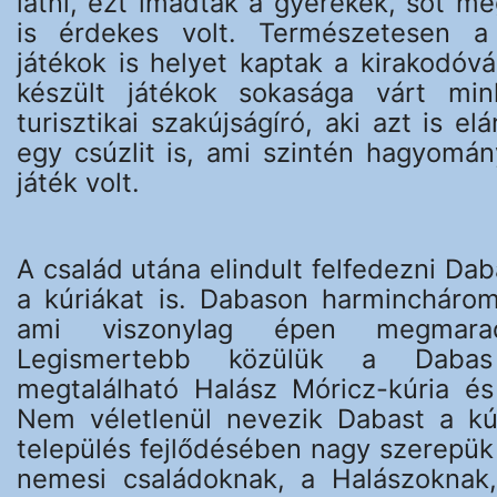
látni, ezt imádták a gyerekek, sőt m
is érdekes volt. Természetesen a
játékok is helyet kaptak a kirakodóvá
készült játékok sokasága várt mi
turisztikai szakújságíró, aki azt is el
egy csúzlit is, ami szintén hagyomán
játék volt.
A család utána elindult felfedezni Dab
a kúriákat is. Dabason harminchárom
ami viszonylag épen megmara
Legismertebb közülük a Daba
megtalálható Halász Móricz-kúria és 
Nem véletlenül nevezik Dabast a kú
település fejlődésében nagy szerepük 
nemesi családoknak, a Halászoknak,