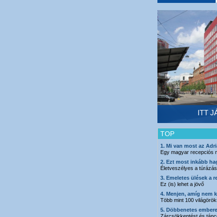
ITT 
TOP
1. Mi van most az Adr
Egy magyar recepciós 
2. Ezt most inkább hag
Életveszélyes a túrázás
3. Emeletes ülések a 
Ez (is) lehet a jövő
4. Menjen, amíg nem 
Több mint 100 világöröks
5. Döbbenetes embere
Zárcsökkentést és tánco