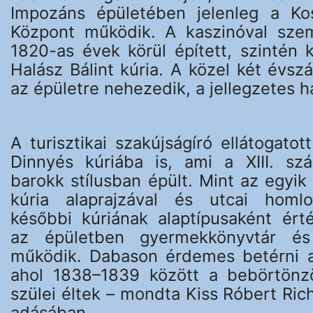
Impozáns épületében jelenleg a Ko
Központ működik. A kaszinóval szem
1820-as évek körül épített, szintén kl
Halász Bálint kúria. A közel két évsz
az épületre nehezedik, a jellegzetes ha
A turisztikai szakújságíró ellátogat
Dinnyés kúriába is, ami a XIII. sz
barokk stílusban épült. Mint az egyik
kúria alaprajzával és utcai homl
későbbi kúriának alaptípusaként érté
az épületben gyermekkönyvtár és
működik. Dabason érdemes betérni a
ahol 1838–1839 között a bebörtönzö
szülei éltek – mondta Kiss Róbert Ric
adásában.