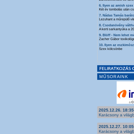
6. Ilyen az amish szex
Két év tombolás után csa
7. Nádas Tamás barát
Lezuhant a műrepülő vi
8. Csodanövény váltha
A kerti sarkantyúka a 
9. Blöff - Nem lehet m
Zacher Gábor toxikológ
10. Ilyen az eszkimós
Szex kölcsönbe
MŰSORAINK
2025.12.26. 18:35
Karácsony a világb
2025.12.27. 10:05
Karácsony a világb