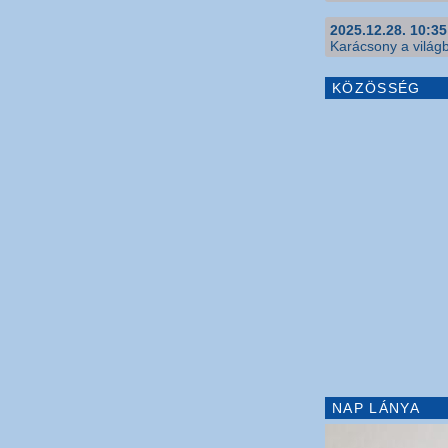
2025.12.28. 10:35
Karácsony a világb
KÖZÖSSÉG
NAP LÁNYA