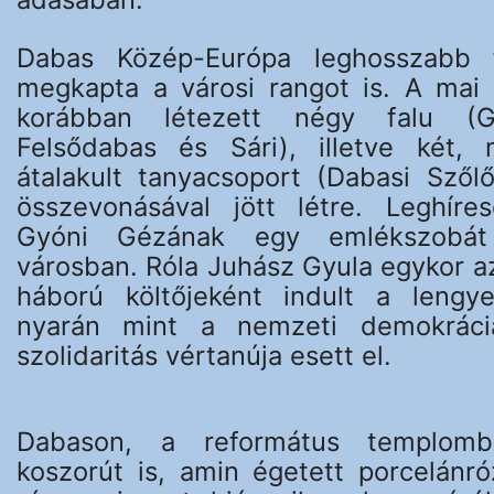
Dabas Közép-Európa leghosszabb f
megkapta a városi rangot is. A mai 
korábban létezett négy falu (G
Felsődabas és Sári), illetve két, 
átalakult tanyacsoport (Dabasi Szől
összevonásával jött létre. Leghíre
Gyóni Gézának egy emlékszobát 
városban. Róla Juhász Gyula egykor az
háború költőjeként indult a lengy
nyarán mint a nemzeti demokrác
szolidaritás vértanúja esett el.
Dabason, a református templomb
koszorút is, amin égetett porcelánr