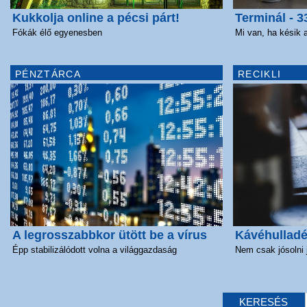
Kukkolja online a pécsi párt!
Terminál - 3
Fókák élő egyenesben
Mi van, ha késik 
PÉNZTÁRCA
RECIKLI
A legrosszabbkor ütött be a vírus
Kávéhullad
Épp stabilizálódott volna a világgazdaság
Nem csak jósolni
KERESÉS