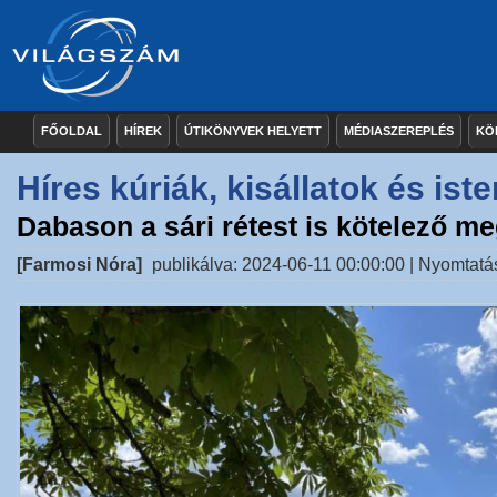
FŐOLDAL
HÍREK
ÚTIKÖNYVEK HELYETT
MÉDIASZEREPLÉS
KÖ
Híres kúriák, kisállatok és ist
Dabason a sári rétest is kötelező me
[Farmosi Nóra]
publikálva: 2024-06-11 00:00:00 |
Nyomtatá