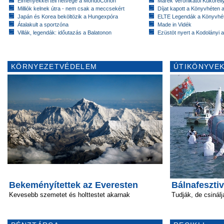
Élményekkel teli hétvége a MondoConon
Marék Veronikától Kukorell
Milliók kelnek útra - nem csak a meccsekért
Díjat kapott a Könyvhéten
Japán és Korea beköltözik a Hungexpóra
ELTE Legendák a Könyvhé
Átalakult a sportzóna
Made in Vidék
Villák, legendák: időutazás a Balatonon
Ezüstöt nyert a Kodolányi
KÖRNYEZETVÉDELEM
ÚTIKÖNYVEK
Bekeményítettek az Everesten
Bálnafeszti
Kevesebb szemetet és holttestet akarnak
Tudják, de csinálj