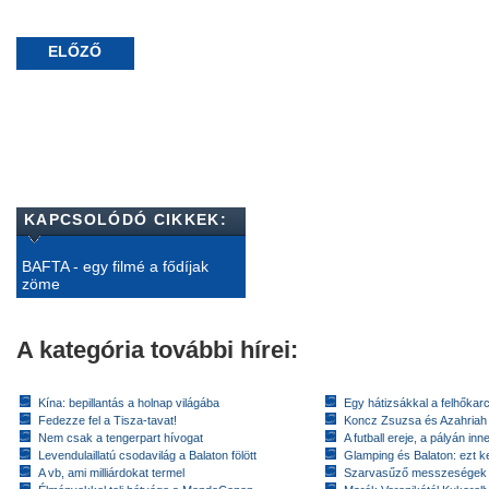
ELŐZŐ
KAPCSOLÓDÓ CIKKEK:
BAFTA - egy filmé a fődíjak
zöme
A kategória további hírei:
Kína: bepillantás a holnap világába
Egy hátizsákkal a felhőkarc
Fedezze fel a Tisza-tavat!
Koncz Zsuzsa és Azahriah
Nem csak a tengerpart hívogat
A futball ereje, a pályán inn
Levendulaillatú csodavilág a Balaton fölött
Glamping és Balaton: ezt ke
A vb, ami milliárdokat termel
Szarvasűző messzeségek