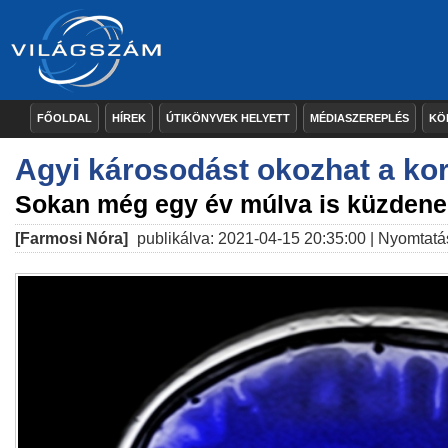
FŐOLDAL
HÍREK
ÚTIKÖNYVEK HELYETT
MÉDIASZEREPLÉS
KÖ
Agyi károsodást okozhat a ko
Sokan még egy év múlva is küzdene
[Farmosi Nóra]
publikálva: 2021-04-15 20:35:00 |
Nyomtatá