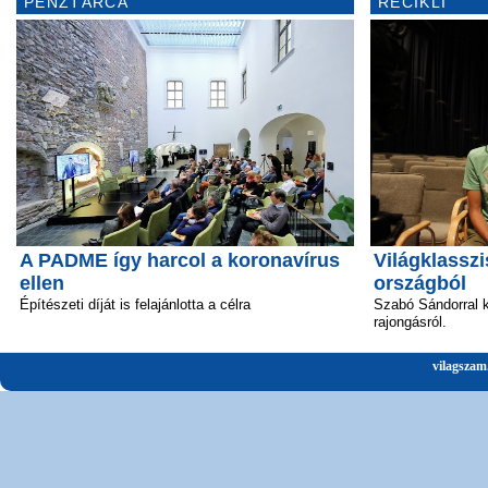
PÉNZTÁRCA
RECIKLI
A PADME így harcol a koronavírus
Világklasszi
ellen
országból
Építészeti díját is felajánlotta a célra
Szabó Sándorral k
rajongásról.
vilagszam