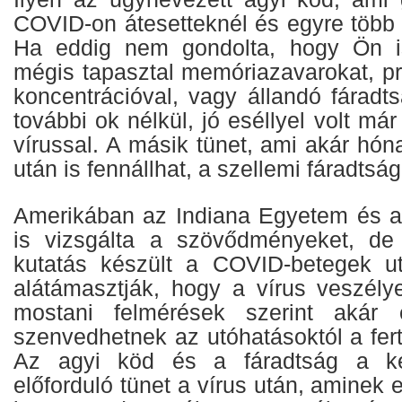
COVID-on átesetteknél és egyre több 
Ha eddig nem gondolta, hogy Ön is
mégis tapasztal memóriazavarokat, p
koncentrációval, vagy állandó fáradt
további ok nélkül, jó eséllyel volt má
vírussal. A másik tünet, ami akár hón
után is fennállhat, a szellemi fáradtság
Amerikában az Indiana Egyetem és 
is vizsgálta a szövődményeket, de
kutatás készült a COVID-betegek ut
alátámasztják, hogy a vírus veszély
mostani felmérések szerint akár
szenvedhetnek az utóhatásoktól a fer
Az agyi köd és a fáradtság a ké
előforduló tünet a vírus után, aminek 