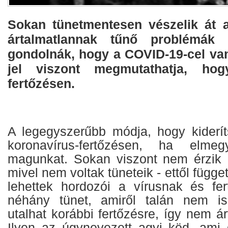
Sokan tünetmentesen vészelik át a
ártalmatlannak tűnő problémák
gondolnák, hogy a COVID-19-cel va
jel viszont megmutathatja, hog
fertőzésen.
A legegyszerűbb módja, hogy kiderít
koronavírus-fertőzésen, ha elmegy
magunkat. Sokan viszont nem érzik 
mivel nem voltak tüneteik - ettől függet
lehettek hordozói a vírusnak és fer
néhány tünet, amiről talán nem i
utalhat korábbi fertőzésre, így nem á
Ilyen az úgynevezett agyi köd, ami