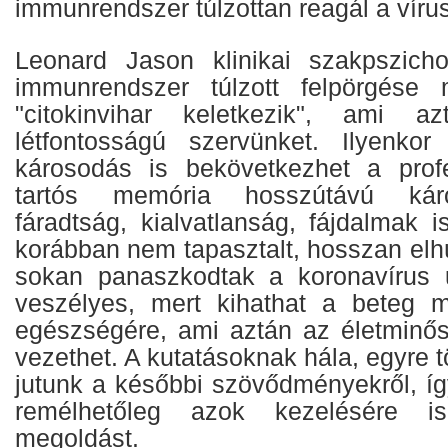
immunrendszer túlzottan reagál a vírus
Leonard Jason klinikai szakpszicho
immunrendszer túlzott felpörgése
"citokinvihar keletkezik", ami a
létfontosságú szervünket. Ilyenkor 
károsodás is bekövetkezhet a profe
tartós memória hosszútávú káro
fáradtság, kialvatlanság, fájdalmak i
korábban nem tapasztalt, hosszan elhú
sokan panaszkodtak a koronavírus u
veszélyes, mert kihathat a beteg me
egészségére, ami aztán az életminő
vezethet. A kutatásoknak hála, egyre 
jutunk a későbbi szövődményekről, íg
remélhetőleg azok kezelésére i
megoldást.