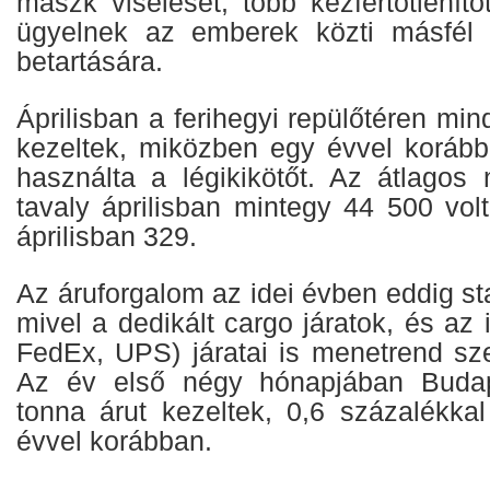
maszk viselését, több kézfertőtlenítő
ügyelnek az emberek közti másfél 
betartására.
Áprilisban a ferihegyi repülőtéren mi
kezeltek, miközben egy évvel korábba
használta a légikikötőt. Az átlagos 
tavaly áprilisban mintegy 44 500 vol
áprilisban 329.
Az áruforgalom az idei évben eddig s
mivel a dedikált cargo járatok, és az 
FedEx, UPS) járatai is menetrend sze
Az év első négy hónapjában Budap
tonna árut kezeltek, 0,6 százalékkal
évvel korábban.