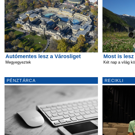
Autómentes lesz a Városliget
Most is lesz
Megyegyeztek
Két nap a világ kö
PÉNZTÁRCA
RECIKLI