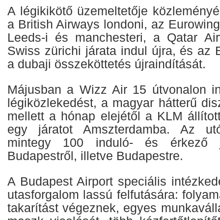
A légikikötő üzemeltetője közleményé
a British Airways londoni, az Eurowings
Leeds-i és manchesteri, a Qatar Ai
Swiss zürichi járata indul újra, és az 
a dubaji összeköttetés újraindítását.
Májusban a Wizz Air 15 útvonalon ind
légiközlekedést, a magyar hátterű dis
mellett a hónap elejétől a KLM állíto
egy járatot Amszterdamba. Az ut
mintegy 100 induló- és érkező já
Budapestről, illetve Budapestre.
A Budapest Airport speciális intézke
utasforgalom lassú felfutására: folyam
takarítást végeznek, egyes munkaválla