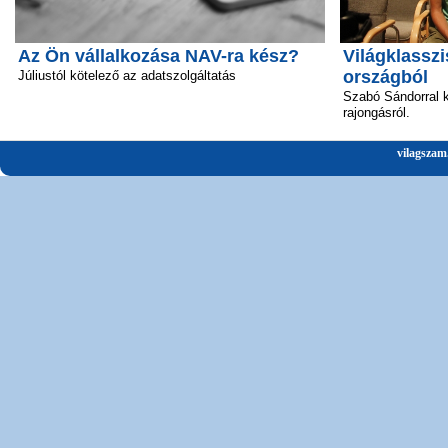
Az Ön vállalkozása NAV-ra kész?
Világklasszi
országból
Júliustól kötelező az adatszolgáltatás
Szabó Sándorral k
rajongásról.
vilagszam