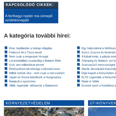
KAPCSOLÓDÓ CIKKEK:
A ferihegyi reptér ma ünnepli
születésnapját
A kategória további hírei:
Kína: bepillantás a holnap világába
Egy hátizsákkal a felhőkarc
Fedezze fel a Tisza-tavat!
Koncz Zsuzsa és Azahriah
Nem csak a tengerpart hívogat
A futball ereje, a pályán inn
Levendulaillatú csodavilág a Balaton fölött
Glamping és Balaton: ezt ke
A vb, ami milliárdokat termel
Szarvasűző messzeségek
Élményekkel teli hétvége a MondoConon
Marék Veronikától Kukorell
Milliók kelnek útra - nem csak a meccsekért
Díjat kapott a Könyvhéten
Japán és Korea beköltözik a Hungexpóra
ELTE Legendák a Könyvhé
Átalakult a sportzóna
Made in Vidék
Villák, legendák: időutazás a Balatonon
Ezüstöt nyert a Kodolányi
KÖRNYEZETVÉDELEM
ÚTIKÖNYVEK