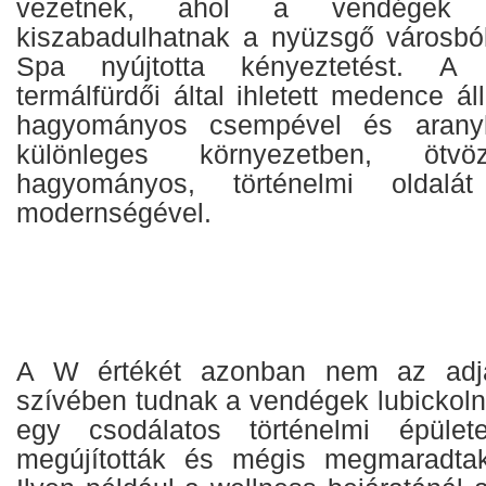
vezetnek, ahol a vendégek m
kiszabadulhatnak a nyüzsgő városból
Spa nyújtotta kényeztetést. A 
termálfürdői által ihletett medence á
hagyományos csempével és aranyhá
különleges környezetben, öt
hagyományos, történelmi olda
modernségével.
A W értékét azonban nem az adj
szívében tudnak a vendégek lubickoln
egy csodálatos történelmi épüle
megújították és mégis megmaradtak