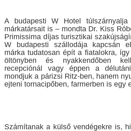
A budapesti W Hotel túlszárnyalja
márkatársait is – mondta Dr. Kiss Rób
Primissima díjas turisztikai szakújság
W budapesti szállodája kapcsán e
márka tudatosan épít a fiatalokra, így 
öltönyben és nyakkendőben kel
recepciónál vagy éppen a délutáni
mondjuk a párizsi Ritz-ben, hanem ny
ejteni tornacipőben, farmerben is egy e
Számítanak a külső vendégekre is, h