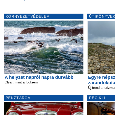
KÖRNYEZETVÉDELEM
ÚTIKÖNYVEK
A helyzet napról napra durvább
Egyre néps
zarándokut
Olyan, mint a fogkrém
Új trend a turizm
PÉNZTÁRCA
RECIKLI