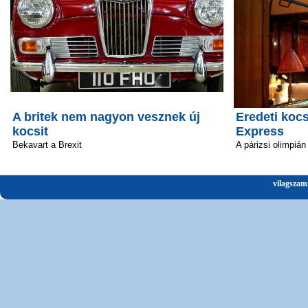
A britek nem nagyon vesznek új
Eredeti kocs
kocsit
Express
Bekavart a Brexit
A párizsi olimpián
vilagszam