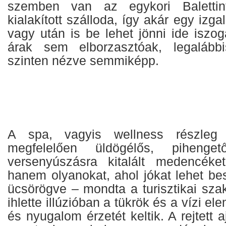
szemben van az egykori Balettint
kialakított szálloda, így akár egy izg
vagy után is be lehet jönni ide iszog
árak sem elborzasztóak, legalábbi
szinten nézve semmiképp.
A spa, vagyis wellness részleg
megfelelően üldögélős, pihenge
versenyúszásra kitalált medencéket
hanem olyanokat, ahol jókat lehet be
ücsörögve – mondta a turisztikai sza
ihlette illúzióban a tükrök és a vízi el
és nyugalom érzetét keltik. A rejtett a