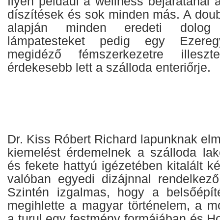
Ilyen például a wellness bejáratánál
díszítések és sok minden más. A doub
alapján minden eredeti dolo
lámpatesteket pedig egy Ezeregy
megidéző fémszerkezetre illesz
érdekesebb lett a szálloda enteriőrje.
Dr. Kiss Róbert Richard lapunknak el
kiemelést érdemelnek a szálloda lako
és fekete hattyú igézetében kitalált k
valóban egyedi dizájnnal rendelkező
Szintén izgalmas, hogy a belsőépít
megihlette a magyar történelem, a mo
a turul egy festmény formájában és H