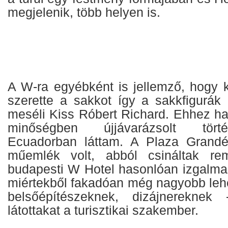
megjelenik, több helyen is.
A W-ra egyébként is jellemző, hogy k
szerette a sakkot így a sakkfigurák
meséli Kiss Róbert Richard. Ehhez ha
minőségben újjávarázsolt törté
Ecuadorban láttam. A Plaza Grandé
műemlék volt, abból csináltak re
budapesti W Hotel hasonlóan izgalmas
miértekből fakadóan még nagyobb lehe
belsőépítészeknek, dizájnereknek
látottakat a turisztikai szakember.