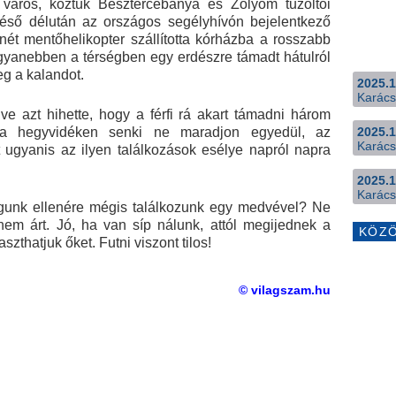
város, köztük Besztercebánya és Zólyom tűzoltói
a késő délután az országos segélyhívón bejelentkező
nnét mentőhelikopter szállította kórházba a rosszabb
ugyanebben a térségben egy erdészre támadt hátulról
g a kalandot.
2025.1
Karács
 azt hihette, hogy a férfi rá akart támadni három
y a hegyvidéken senki ne maradjon egyedül, az
2025.1
Karács
 ugyanis az ilyen találkozások esélye napról napra
2025.1
Karács
águnk ellenére mégis találkozunk egy medvével? Ne
em árt. Jó, ha van síp nálunk, attól megijednek a
KÖZ
zthatjuk őket. Futni viszont tilos!
© vilagszam.hu