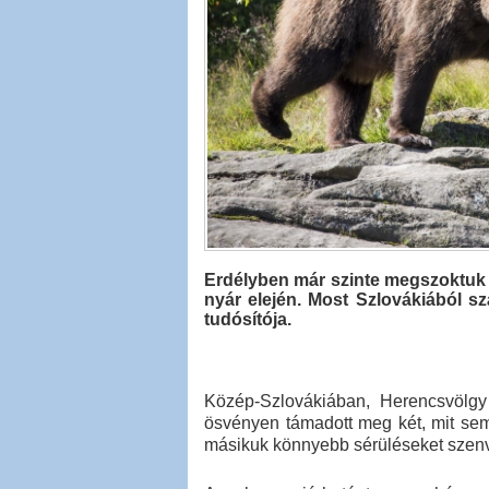
Erdélyben már szinte megszoktuk 
nyár elején. Most Szlovákiából s
tudósítója.
Közép-Szlovákiában, Herencsvölgy
ösvényen támadott meg két, mit sem
másikuk könnyebb sérüléseket szenve