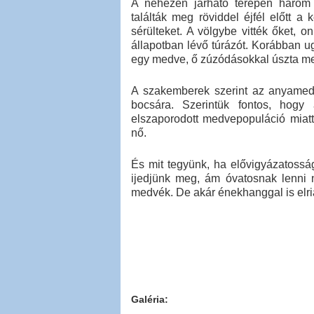
A nehezen járható terepen három 
találták meg röviddel éjfél előtt 
sérülteket. A völgybe vitték őket, o
állapotban lévő túrázót. Korábban 
egy medve, ő zúzódásokkal úszta me
A szakemberek szerint az anyamedve
bocsára. Szerintük fontos, hog
elszaporodott medvepopuláció miatt
nő.
És mit tegyünk, ha elővigyázatoss
ijedjünk meg, ám óvatosnak lenni n
medvék. De akár énekhanggal is elrias
Galéria: