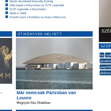
Marék Veronikától Kukorelly Endréig
Díjat kapott a Könyvhéten az ELTE Legendák
ELTE Legendák a Könyvhéten
Made in Vidék
Ezüstöt nyert a Kodolányi az Arany Glóbuszon
SZÉ
ÚTIKÖNYVEK HELYETT
SZÓF
lot
nyi
járattö
papírtö
debre
--
 -
Már nemcsak Párizsban van
Louvre
Megnyitó Abu Dhabiban