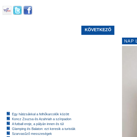
KÖVETKEZŐ
NAP 
Egy hátizsákkal a felhőkarcolók között
Koncz Zsuzsa és Azahriah a színpadon
A futball ereje, a pályán innen és túl
Glamping és Balaton: ezt keresik a turisták
Szarvasűző messzeségek