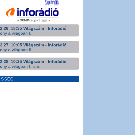
2.26. 18:35 Világszám - Inforádió
ony a világban I.
2.27. 10:05 Világszám - Inforádió
ony a világban II.
2.28. 10:35 Világszám - Inforádió
ony a világban I. ism.
ÖSSÉG