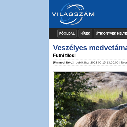
FŐOLDAL
HÍREK
ÚTIKÖNYVEK HELY
Veszélyes medvetám
Futni tilos!
[Farmosi Nóra]
publikálva: 2022-05-15 13:26:00 |
Nyo