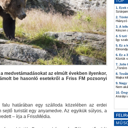
TOP
1. Ezek
Sztárjain
2. Tönk
Hiányzó
3. A lel
Készen á
4. 5 tut
Így szab
5. Ez a 
Elmondju
6. Ez a 
Köztük 
7. Joli
„Történt
a medvetámadásokat az elmúlt években ilyenkor,
8. Tová
Majka kib
zámolt be hasonló esetekről a Friss FM pozsonyi
9. Nagy
Nem akár
10. Öng
A királyi
 falu határában egy szálloda közelében az erdei
 sejtő turistát egy anyamedve. Az egyikük súlyos, a
dett – írja a FrissMédia.
MŰS