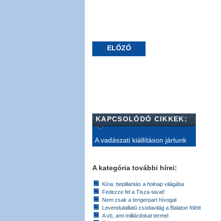
ELŐZŐ
KAPCSOLÓDÓ CIKKEK:
A vadászati kiállításon jártunk
A kategória további hírei:
Kína: bepillantás a holnap világába
Fedezze fel a Tisza-tavat!
Nem csak a tengerpart hívogat
Levendulaillatú csodavilág a Balaton fölött
A vb, ami milliárdokat termel