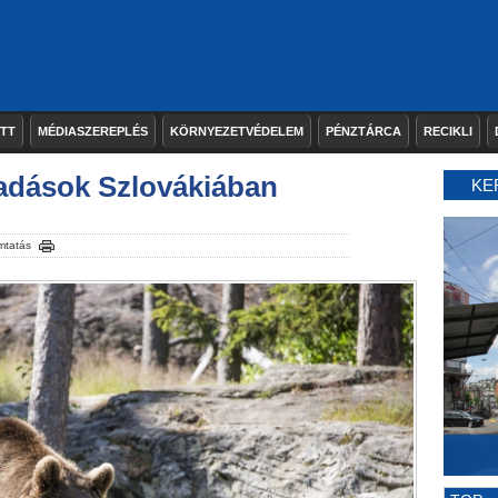
ETT
MÉDIASZEREPLÉS
KÖRNYEZETVÉDELEM
PÉNZTÁRCA
RECIKLI
adások Szlovákiában
KE
mtatás