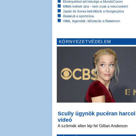
Élményekkel teli hétvége a MondoConon
Milliók kelnek útra - nem csak a meccsekért
Japán és Korea beköltözik a Hungexpóra
Átalakult a sportzóna
Villák, legendák: időutazás a Balatonon
KÖRNYEZETVÉDELEM
Scully ügynök pucéran harcol
videó
A szőrmék ellen lép fel Gillian Anderson