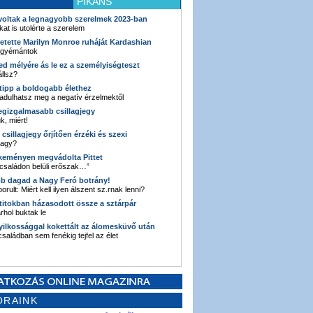
PIKÁNS
 voltak a legnagyobb szerelmek 2023-ban
kat is utolérte a szerelem
retette Marilyn Monroe ruháját Kardashian
 gyémántok
ked mélyére ás le ez a személyiségteszt
llsz?
i tipp a boldogabb élethez
adulhatsz meg a negatív érzelmektől
legizgalmasabb csillagjegy
k, miért!
3 csillagjegy őrjítően érzéki és szexi
vagy?
e keményen megvádolta Pittet
 családon belüli erőszak…”
bb dagad a Nagy Feró botrány!
orult: Miért kell ilyen álszent sz.rnak lenni?
 titokban házasodott össze a sztárpár
hol buktak le
yilkossággal kokettált az álomesküvő után
 családban sem fenékig tejfel az élet
ORAINK