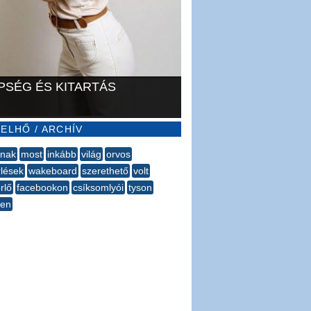
PSÉG ÉS KITARTÁS
ELHŐ / ARCHÍV
tnak
most
inkább
világ
orvos
rlések
wakeboard
szerethető
volt
rlő
facebookon
csíksomlyói
tyson
cen