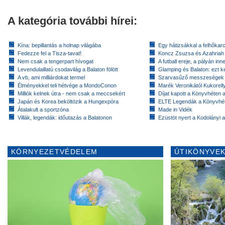
A kategória további hírei:
Kína: bepillantás a holnap világába
Egy hátizsákkal a felhőkarc
Fedezze fel a Tisza-tavat!
Koncz Zsuzsa és Azahriah
Nem csak a tengerpart hívogat
A futball ereje, a pályán inn
Levendulaillatú csodavilág a Balaton fölött
Glamping és Balaton: ezt ke
A vb, ami milliárdokat termel
Szarvasűző messzeségek
Élményekkel teli hétvége a MondoConon
Marék Veronikától Kukorell
Milliók kelnek útra - nem csak a meccsekért
Díjat kapott a Könyvhéten
Japán és Korea beköltözik a Hungexpóra
ELTE Legendák a Könyvhé
Átalakult a sportzóna
Made in Vidék
Villák, legendák: időutazás a Balatonon
Ezüstöt nyert a Kodolányi
KÖRNYEZETVÉDELEM
ÚTIKÖNYVEK