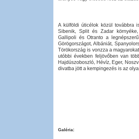
A külföldi úticélok közül továbbra 
Sibenik, Split és Zadar környéke
Gallipoli és Otranto a legnépsze
Görögországot, Albániát, Spanyolors
Törökország is vonzza a magyarokat.
utóbbi években feljövőben van több
Hajdúszoboszló, Hévíz, Eger, Noszvaj
divatba jött a kempingezés is az oly
Galéria: