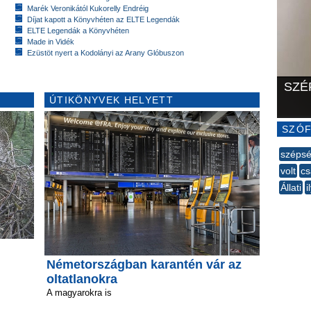
Marék Veronikától Kukorelly Endréig
Díjat kapott a Könyvhéten az ELTE Legendák
ELTE Legendák a Könyvhéten
Made in Vidék
Ezüstöt nyert a Kodolányi az Arany Glóbuszon
SZÉ
ÚTIKÖNYVEK HELYETT
SZÓF
széps
volt
cs
Állati
i
--
Németországban karantén vár az
oltatlanokra
A magyarokra is