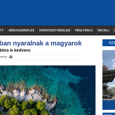
ETT
MÉDIASZEREPLÉS
KÖRNYEZETVÉDELEM
PÉNZTÁRCA
RECIKLI
ban nyaralnak a magyarok
KE
bbra is kedvenc
mtatás