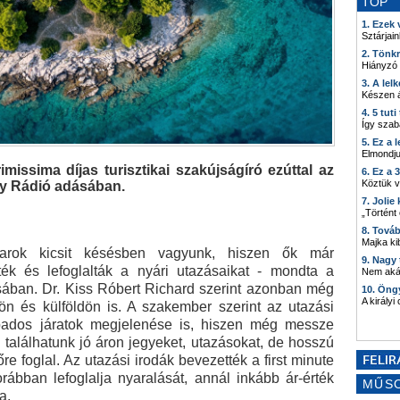
TOP
1. Ezek
Sztárjain
2. Tönk
Hiányzó
3. A lel
Készen á
4. 5 tut
Így szab
5. Ez a 
Elmondju
missima díjas turisztikai szakújságíró ezúttal az
6. Ez a 
Köztük 
zy Rádió adásában.
7. Joli
„Történt
8. Tová
Majka kib
rok kicsit késésben vagyunk, hiszen ők már
9. Nagy
ték és lefoglalták a nyári utazásaikat - mondta a
Nem akár
ásában. Dr. Kiss Róbert Richard szerint azonban még
10. Öng
A királyi
dön és külföldön is. A szakember szerint az utazási
apados járatok megjelenése is, hiszen még messze
 találhatunk jó áron jegyeket, utazásokat, de hosszú
őre foglal. Az utazási irodák bevezették a first minute
rábban lefoglalja nyaralását, annál inkább ár-érték
MŰS
a.