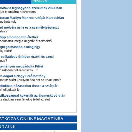
PIKÁNS
 voltak a legnagyobb szerelmek 2023-ban
kat is utolérte a szerelem
retette Marilyn Monroe ruháját Kardashian
 gyémántok
ked mélyére ás le ez a személyiségteszt
llsz?
i tipp a boldogabb élethez
adulhatsz meg a negatív érzelmektől
legizgalmasabb csillagjegy
k, miért!
3 csillagjegy őrjítően érzéki és szexi
vagy?
e keményen megvádolta Pittet
 családon belüli erőszak…”
bb dagad a Nagy Feró botrány!
orult: Miért kell ilyen álszent sz.rnak lenni?
 titokban házasodott össze a sztárpár
hol buktak le
yilkossággal kokettált az álomesküvő után
 családban sem fenékig tejfel az élet
ORAINK