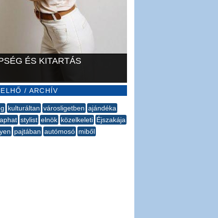
PSÉG ÉS KITARTÁS
ELHŐ / ARCHÍV
ég
kulturáltan
városligetben
ajándéka
aphat
stylist
elnök
közelkeleti
Éjszakája
lyen
pajtában
autómosó
miből