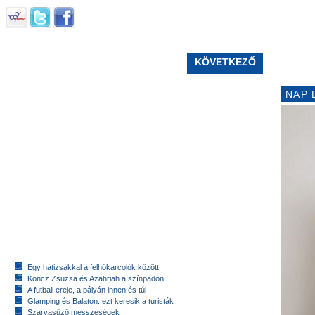
KÖVETKEZŐ
NAP 
Egy hátizsákkal a felhőkarcolók között
Koncz Zsuzsa és Azahriah a színpadon
A futball ereje, a pályán innen és túl
Glamping és Balaton: ezt keresik a turisták
Szarvasűző messzeségek