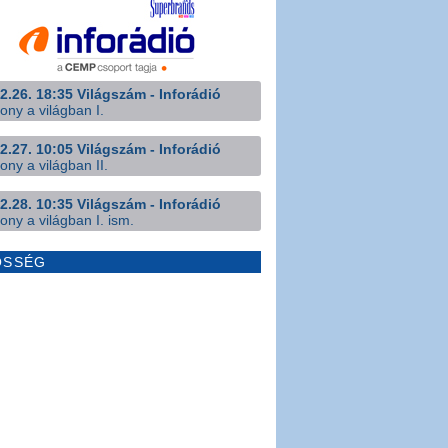
2.26. 18:35 Világszám - Inforádió
ony a világban I.
2.27. 10:05 Világszám - Inforádió
ony a világban II.
2.28. 10:35 Világszám - Inforádió
ony a világban I. ism.
ÖSSÉG