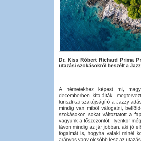
Dr. Kiss Róbert Richard Prima Pri
utazási szokásokról beszélt a Jaz
A németekhez képest mi, magya
decemberben kitalálták, megtervez
turisztikai szakújságíró a Jazzy ad
mindig van miből válogatni, belföl
szokásokon sokat változtatott a f
vagyunk a főszezontól, ilyenkor még
távon mindig az jár jobban, aki jó el
fogalmát is, hogyha valaki minél ko
arányos vagy olcsóbb lesz az utazás