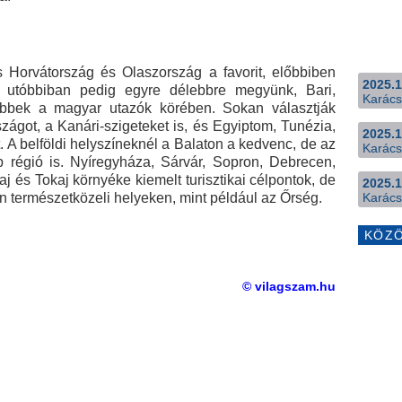
is Horvátország és Olaszország a favorit, előbbiben
2025.1
, utóbbiban pedig egyre délebbre megyünk, Bari,
Karács
rűbbek a magyar utazók körében. Sokan választják
zágot, a Kanári-szigeteket is, és Egyiptom, Tunézia,
2025.1
 A belföldi helyszíneknél a Balaton a kedvenc, de az
Karács
 régió is. Nyíregyháza, Sárvár, Sopron, Debrecen,
 és Tokaj környéke kiemelt turisztikai célpontok, de
2025.1
an természetközeli helyeken, mint például az Őrség.
Karács
KÖZ
© vilagszam.hu