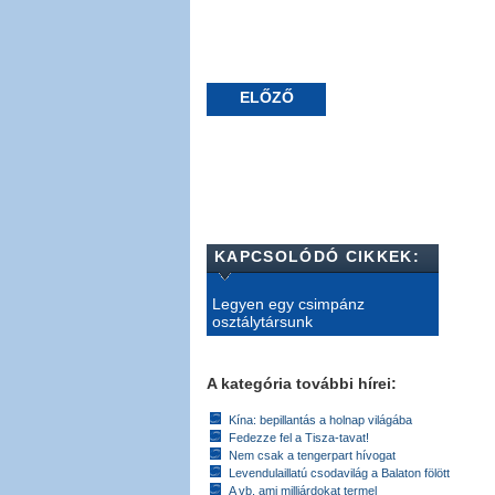
ELŐZŐ
KAPCSOLÓDÓ CIKKEK:
Legyen egy csimpánz
osztálytársunk
A kategória további hírei:
Kína: bepillantás a holnap világába
Fedezze fel a Tisza-tavat!
Nem csak a tengerpart hívogat
Levendulaillatú csodavilág a Balaton fölött
A vb, ami milliárdokat termel