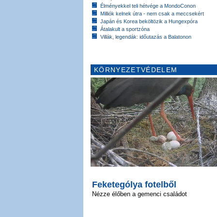
Élményekkel teli hétvége a MondoConon
Milliók kelnek útra - nem csak a meccsekért
Japán és Korea beköltözik a Hungexpóra
Átalakult a sportzóna
Villák, legendák: időutazás a Balatonon
KÖRNYEZETVÉDELEM
Feketególya fotelből
Nézze élőben a gemenci családot