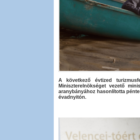
A következő évtized turizmusfe
Miniszterelnökséget vezető minis
aranybányához hasonlította pénteke
évadnyitón.