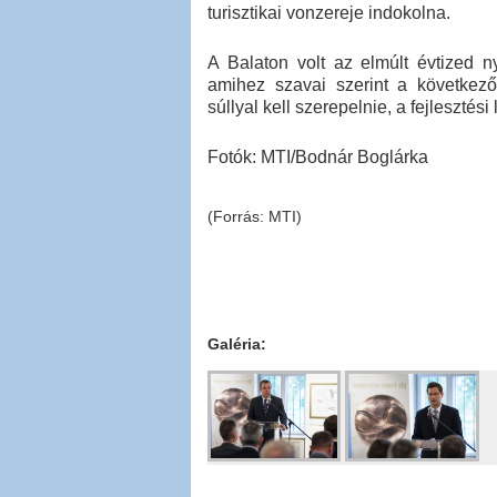
turisztikai vonzereje indokolna.
A Balaton volt az elmúlt évtized n
amihez szavai szerint a következő
súllyal kell szerepelnie, a fejlesztés
Fotók: MTI/Bodnár Boglárka
(Forrás: MTI)
Galéria: