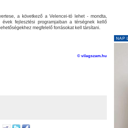
yertese, a következő a Velencei-tó lehet - mondta,
 évek fejlesztési programjaiban a térségnek kellő
i lehetőségekhez megfelelő forrásokat kell társítani.
NAP 
© vilagszam.hu