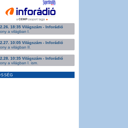
2.26. 18:35 Világszám - Inforádió
ony a világban I.
2.27. 10:05 Világszám - Inforádió
ony a világban II.
2.28. 10:35 Világszám - Inforádió
ony a világban I. ism.
ÖSSÉG