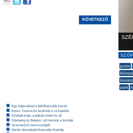
KÖVETKEZŐ
SZÉ
SZÓF
junior
bűnsze
kisváro
park
m
--
Egy hátizsákkal a felhőkarcolók között
Koncz Zsuzsa és Azahriah a színpadon
A futball ereje, a pályán innen és túl
Glamping és Balaton: ezt keresik a turisták
Szarvasűző messzeségek
Marék Veronikától Kukorelly Endréig