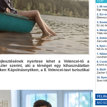
TOP
1. Mi v
Egy mag
2. Ezt m
Életvesz
3. Emel
Ez (is) l
4. Menj
Több min
5. Döbb
Zárcsökk
6. Ilyen
Két év t
7. Náda
Lezuhant
jlesztésének nyertese lehet a Velencei-tó a
8. Csod
A kerti 
zter szerint, aki a térséget egy kihasználatlan
n Kápolnásnyéken, a II. Velencei-tavi turisztikai
9. Blöff
Zacher G
10. Ilye
Szex kö
MŰS