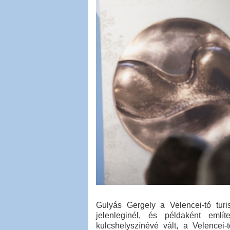
Gulyás Gergely a Velencei-tó turi
jelenleginél, és példaként emlí
kulcshelyszínévé vált, a Velencei-