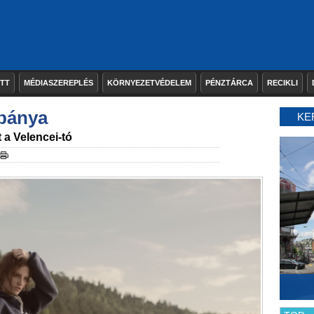
ETT
MÉDIASZEREPLÉS
KÖRNYEZETVÉDELEM
PÉNZTÁRCA
RECIKLI
ybánya
KE
 a Velencei-tó