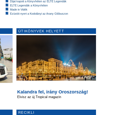
Díjat kapott a Könyvhéten az ELTE Legendák
ELTE Legendák a Könyvhéten
Made in Vidék
Ezüstöt nyert a Kodolányi az Arany Glóbuszon
ÚTIKÖNYVEK HELYETT
Kalandra fel, irány Oroszország!
Elvisz az új Tropical magazin
RECIKLI