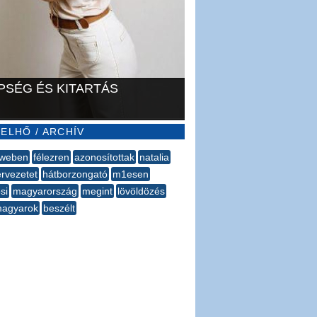
PSÉG ÉS KITARTÁS
ELHŐ / ARCHÍV
weben
félezren
azonosítottak
natalia
rvezetet
hátborzongató
m1esen
si
magyarország
megint
lövöldözés
agyarok
beszélt