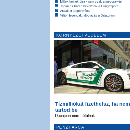
Milliók kelnek útra - nem csak a meccsekért
Japán és Korea beköltözik a Hungexpóra
Átalakult a sportzóna
Villák, legendák: időutazás a Balatonon
KÖRNYEZETVÉDELEM
Tízmilliókat fizethetsz, ha nem
tartod be
Dubajban nem tréfálnak
PÉNZTÁRCA