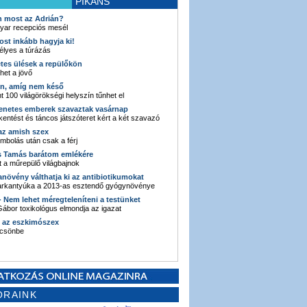
PIKÁNS
an most az Adrián?
yar recepciós mesél
ost inkább hagyja ki!
élyes a túrázás
etes ülések a repülőkön
ehet a jövő
en, amíg nem késő
t 100 világörökségi helyszín tűnhet el
enetes emberek szavaztak vasárnap
entést és táncos játszóteret kért a két szavazó
 az amish szex
ombolás után csak a férj
s Tamás barátom emlékére
 a műrepülő világbajnok
anövény válthatja ki az antibiotikumokat
sarkantyúka a 2013-as esztendő gyógynövénye
 - Nem lehet méregteleníteni a testünket
ábor toxikológus elmondja az igazat
n az eszkimószex
lcsönbe
ORAINK