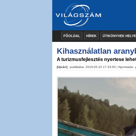
FŐOLDAL
HÍREK
ÚTIKÖNYVEK HELY
Kihasználatlan aran
A turizmusfejlesztés nyertese lehet
[Ujvári]
publikálva: 2019-05-10 17:33:00 |
Nyomtatás