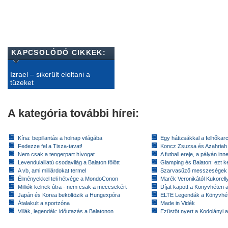
KAPCSOLÓDÓ CIKKEK:
Izrael – sikerült eloltani a
tüzeket
A kategória további hírei:
Kína: bepillantás a holnap világába
Egy hátizsákkal a felhőkarc
Fedezze fel a Tisza-tavat!
Koncz Zsuzsa és Azahriah
Nem csak a tengerpart hívogat
A futball ereje, a pályán inn
Levendulaillatú csodavilág a Balaton fölött
Glamping és Balaton: ezt ke
A vb, ami milliárdokat termel
Szarvasűző messzeségek
Élményekkel teli hétvége a MondoConon
Marék Veronikától Kukorell
Milliók kelnek útra - nem csak a meccsekért
Díjat kapott a Könyvhéten
Japán és Korea beköltözik a Hungexpóra
ELTE Legendák a Könyvhé
Átalakult a sportzóna
Made in Vidék
Villák, legendák: időutazás a Balatonon
Ezüstöt nyert a Kodolányi