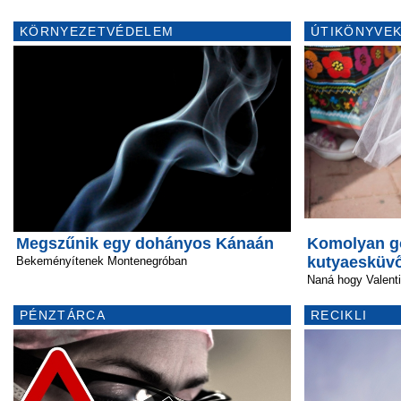
KÖRNYEZETVÉDELEM
ÚTIKÖNYVEK
Megszűnik egy dohányos Kánaán
Komolyan g
kutyaesküv
Bekeményítenek Montenegróban
Naná hogy Valent
PÉNZTÁRCA
RECIKLI