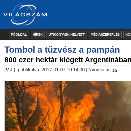
FŐOLDAL
HÍREK
ÚTIKÖNYVEK HELYETT
MÉDIASZEREPLÉS
KÖ
Tombol a tűzvész a pampán
800 ezer hektár kiégett Argentínában
[V.J.]
publikálva: 2017-01-07 10:14:00 |
Nyomtatás