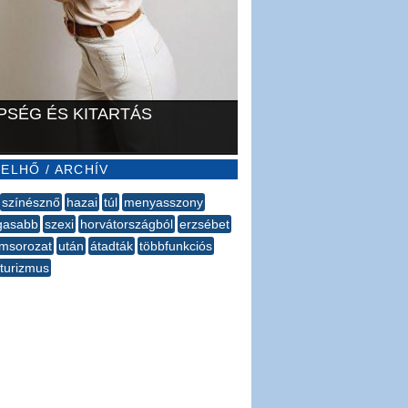
PSÉG ÉS KITARTÁS
ELHŐ / ARCHÍV
színésznő
hazai
túl
menyasszony
gasabb
szexi
horvátországból
erzsébet
msorozat
után
átadták
többfunkciós
turizmus