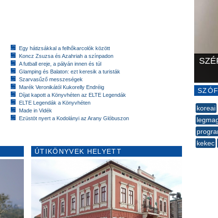
Egy hátizsákkal a felhőkarcolók között
Koncz Zsuzsa és Azahriah a színpadon
SZÉ
A futball ereje, a pályán innen és túl
Glamping és Balaton: ezt keresik a turisták
Szarvasűző messzeségek
Marék Veronikától Kukorelly Endréig
SZÓF
Díjat kapott a Könyvhéten az ELTE Legendák
ELTE Legendák a Könyvhéten
koreai
Made in Vidék
Ezüstöt nyert a Kodolányi az Arany Glóbuszon
legma
progra
kekec
ÚTIKÖNYVEK HELYETT
--