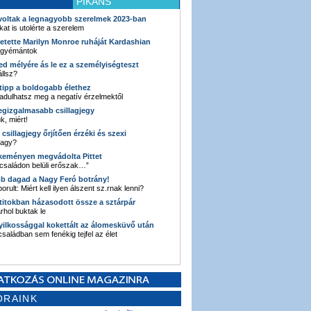
PIKÁNS
 voltak a legnagyobb szerelmek 2023-ban
kat is utolérte a szerelem
retette Marilyn Monroe ruháját Kardashian
 gyémántok
ked mélyére ás le ez a személyiségteszt
llsz?
i tipp a boldogabb élethez
adulhatsz meg a negatív érzelmektől
legizgalmasabb csillagjegy
k, miért!
3 csillagjegy őrjítően érzéki és szexi
vagy?
e keményen megvádolta Pittet
 családon belüli erőszak…”
bb dagad a Nagy Feró botrány!
orult: Miért kell ilyen álszent sz.rnak lenni?
 titokban házasodott össze a sztárpár
hol buktak le
yilkossággal kokettált az álomesküvő után
 családban sem fenékig tejfel az élet
ORAINK