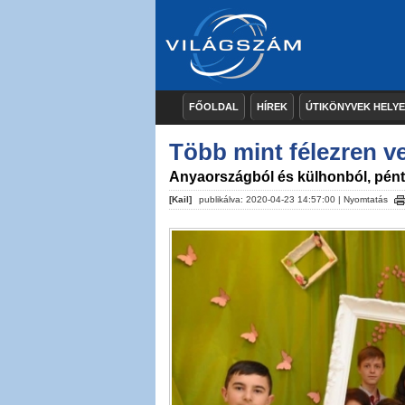
FŐOLDAL
HÍREK
ÚTIKÖNYVEK HELY
Több mint félezren v
Anyaországból és külhonból, pén
[Kail]
publikálva: 2020-04-23 14:57:00 |
Nyomtatás