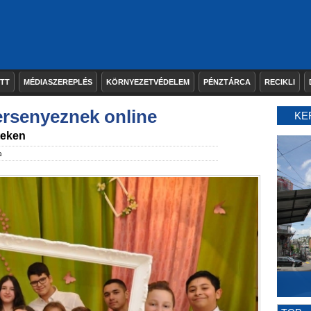
ETT
MÉDIASZEREPLÉS
KÖRNYEZETVÉDELEM
PÉNZTÁRCA
RECIKLI
ersenyeznek online
KE
teken