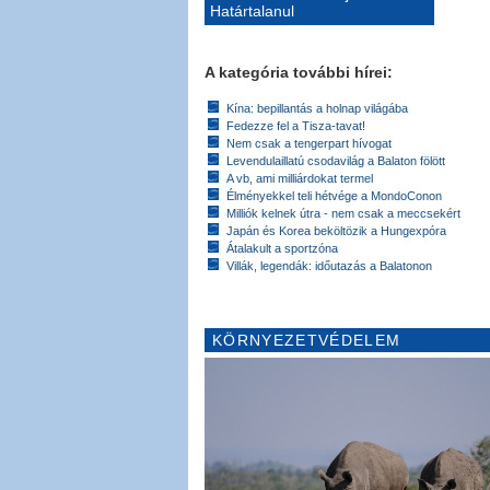
Határtalanul
A kategória további hírei:
Kína: bepillantás a holnap világába
Fedezze fel a Tisza-tavat!
Nem csak a tengerpart hívogat
Levendulaillatú csodavilág a Balaton fölött
A vb, ami milliárdokat termel
Élményekkel teli hétvége a MondoConon
Milliók kelnek útra - nem csak a meccsekért
Japán és Korea beköltözik a Hungexpóra
Átalakult a sportzóna
Villák, legendák: időutazás a Balatonon
KÖRNYEZETVÉDELEM