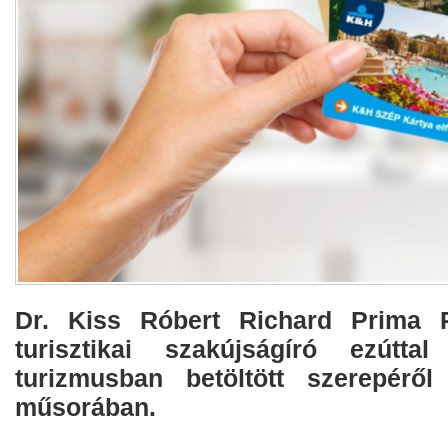
Dr. Kiss Róbert Richard Prima P
turisztikai szakújságíró ezútta
turizmusban betöltött szerepérő
műsorában.