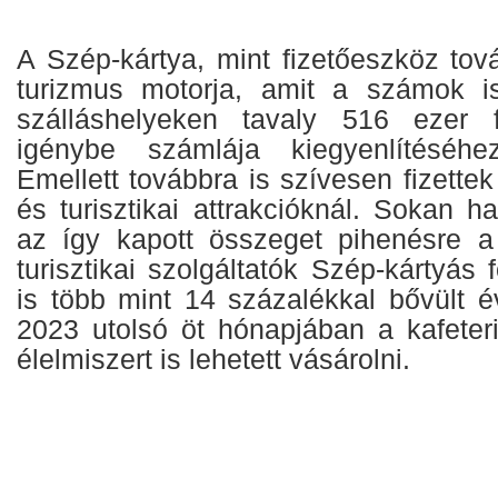
A Szép-kártya, mint fizetőeszköz tová
turizmus motorja, amit a számok is
szálláshelyeken tavaly 516 ezer f
igénybe számlája kiegyenlítéséhez
Emellett továbbra is szívesen fizette
és turisztikai attrakcióknál. Sokan ha
az így kapott összeget pihenésre a
turisztikai szolgáltatók Szép-kártyá
is több mint 14 százalékkal bővült é
2023 utolsó öt hónapjában a kafeter
élelmiszert is lehetett vásárolni.