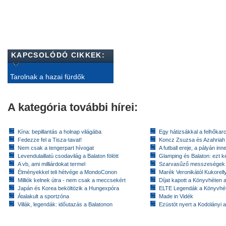
KAPCSOLÓDÓ CIKKEK:
Tarolnak a hazai fürdők
A kategória további hírei:
Kína: bepillantás a holnap világába
Egy hátizsákkal a felhőkarc
Fedezze fel a Tisza-tavat!
Koncz Zsuzsa és Azahriah
Nem csak a tengerpart hívogat
A futball ereje, a pályán inn
Levendulaillatú csodavilág a Balaton fölött
Glamping és Balaton: ezt ke
A vb, ami milliárdokat termel
Szarvasűző messzeségek
Élményekkel teli hétvége a MondoConon
Marék Veronikától Kukorell
Milliók kelnek útra - nem csak a meccsekért
Díjat kapott a Könyvhéten
Japán és Korea beköltözik a Hungexpóra
ELTE Legendák a Könyvhé
Átalakult a sportzóna
Made in Vidék
Villák, legendák: időutazás a Balatonon
Ezüstöt nyert a Kodolányi