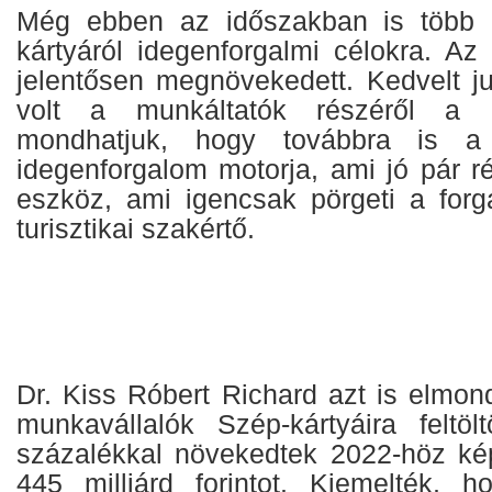
Még ebben az időszakban is több k
kártyáról idegenforgalmi célokra. Az
jelentősen megnövekedett. Kedvelt j
volt a munkáltatók részéről a S
mondhatjuk, hogy továbbra is a
idegenforgalom motorja, ami jó pár r
eszköz, ami igencsak pörgeti a for
turisztikai szakértő.
Dr. Kiss Róbert Richard azt is elmon
munkavállalók Szép-kártyáira feltö
százalékkal növekedtek 2022-höz kép
445 milliárd forintot. Kiemelték, 