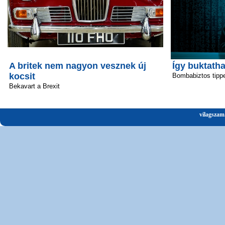
A britek nem nagyon vesznek új
Így buktatha
kocsit
Bombabiztos tipp
Bekavart a Brexit
vilagszam