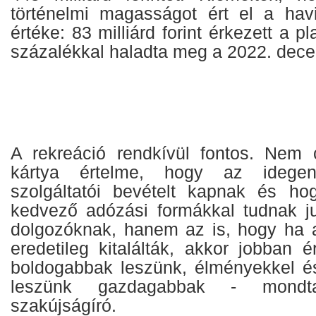
történelmi magasságot ért el a havi 
értéke: 83 milliárd forint érkezett a p
százalékkal haladta meg a 2022. decem
A rekreáció rendkívül fontos. Nem
kártya értelme, hogy az idegenf
szolgáltatói bevételt kapnak és ho
kedvező adózási formákkal tudnak ju
dolgozóknak, hanem az is, hogy ha ar
eredetileg kitalálták, akkor jobban 
boldogabbak leszünk, élményekkel és
leszünk gazdagabbak - mondta
szakújságíró.