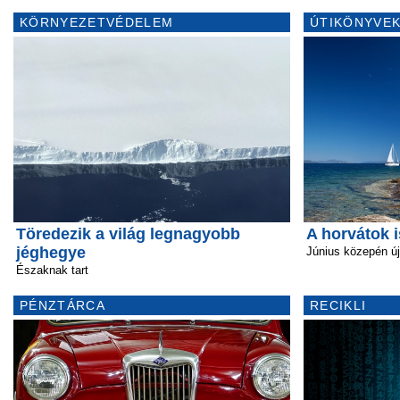
KÖRNYEZETVÉDELEM
ÚTIKÖNYVEK
Töredezik a világ legnagyobb
A horvátok 
jéghegye
Június közepén ú
Északnak tart
PÉNZTÁRCA
RECIKLI