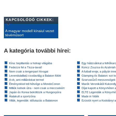
KAPCSOLÓDÓ CIKKEK:
A magyar modell kínaiul vezet
tévéműsort
A kategória további hírei:
Kína: bepillantás a holnap világába
Egy hátizsákkal a felhőkarc
Fedezze fel a Tisza-tavat!
Koncz Zsuzsa és Azahriah
Nem csak a tengerpart hívogat
A futball ereje, a pályán inn
Levendulaillatú csodavilág a Balaton fölött
Glamping és Balaton: ezt ke
A vb, ami milliárdokat termel
Szarvasűző messzeségek
Élményekkel teli hétvége a MondoConon
Marék Veronikától Kukorell
Milliók kelnek útra - nem csak a meccsekért
Díjat kapott a Könyvhéten
Japán és Korea beköltözik a Hungexpóra
ELTE Legendák a Könyvhé
Átalakult a sportzóna
Made in Vidék
Villák, legendák: időutazás a Balatonon
Ezüstöt nyert a Kodolányi