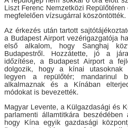
A repülőgép nem sokkal 6 óra előtt sz
Liszt Ferenc Nemzetközi Repülőtéren
megfelelően vízsugárral köszöntötték.
Az érkezés után tartott sajtótájékozt
a Budapest Airport vezérigazgatója h
első alkalom, hogy Sanghaj közve
Budapestről. Hozzátette, jó a jár
időzítése, a Budapest Airport a fej
dolgozik, hogy a kínai utasoknak
legyen a repülőtér; mandarinul b
alkalmaznak és a Kínában elterjedt
módokat is bevezették.
Magyar Levente, a Külgazdasági és K
parlamenti államtitkára beszédében 
hogy Kína egyik gazdasági központj