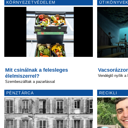
KÖRNYEZETVÉDELEM
ÚTIKÖNYVEK
Mit csinálnak a felesleges
Vacsorázzon 
élelmiszerrel?
Vendéglő nyílik a 
Szembeszálltak a pazarlással
PÉNZTÁRCA
RECIKLI