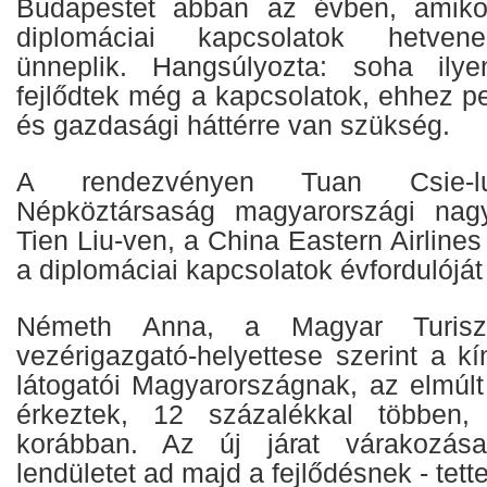
Budapestet abban az évben, amiko
diplomáciai kapcsolatok hetvened
ünneplik. Hangsúlyozta: soha il
fejlődtek még a kapcsolatok, ehhez ped
és gazdasági háttérre van szükség.
A rendezvényen Tuan Csie-
Népköztársaság magyarországi nagy
Tien Liu-ven, a China Eastern Airlines
a diplomáciai kapcsolatok évfordulóját
Németh Anna, a Magyar Turiszt
vezérigazgató-helyettese szerint a kín
látogatói Magyarországnak, az elmúl
érkeztek, 12 százalékkal többen,
korábban. Az új járat várakozása
lendületet ad majd a fejlődésnek - tett