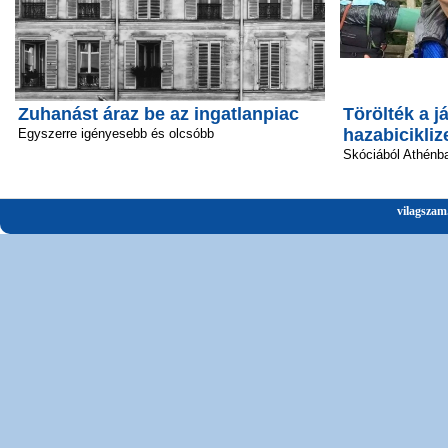
Zuhanást áraz be az ingatlanpiac
Törölték a já
hazabicikliz
Egyszerre igényesebb és olcsóbb
Skóciából Athénba
vilagszam